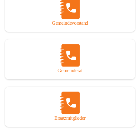
So darf ich Sie zu einer interessanten, vergnüglichen und 
manchmal auch nachdenklich machenden Zeitreise durch die 
Jahrhunderte, ja Jahrtausende alte Geschichte von der Steinzeit 
Gemeindevorstand
über das mittelalterliche Sasun bis in das heutige Winden am See 
einladen.

Gemeinderat
Ersatzmitglieder