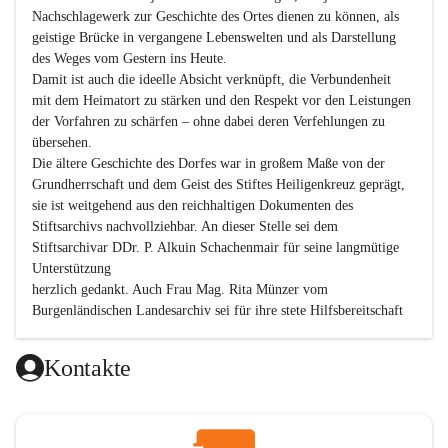
Nachschlagewerk zur Geschichte des Ortes dienen zu können, als 
geistige Brücke in vergangene Lebenswelten und als Darstellung 
des Weges vom Gestern ins Heute.

Damit ist auch die ideelle Absicht verknüpft, die Verbundenheit 
mit dem Heimatort zu stärken und den Respekt vor den Leistungen 
der Vorfahren zu schärfen – ohne dabei deren Verfehlungen zu 
übersehen.

Die ältere Geschichte des Dorfes war in großem Maße von der 
Grundherrschaft und dem Geist des Stiftes Heiligenkreuz geprägt, 
sie ist weitgehend aus den reichhaltigen Dokumenten des 
Stiftsarchivs nachvollziehbar. An dieser Stelle sei dem 
Stiftsarchivar DDr. P. Alkuin Schachenmair für seine langmütige 
Unterstützung

herzlich gedankt. Auch Frau Mag. Rita Münzer vom 
Burgenländischen Landesarchiv sei für ihre stete Hilfsbereitschaft 
gedankt.

Dank gilt den Textautoren dieser Chronik, dem kleinen 
Kontakte
Redaktionsteam, für die gute Zusammenarbeit.

Vor allem aber muss den vielen Windenerinnen und Windenern 
gedankt werden, die durch ihre Erinnerungen, Informationen und 