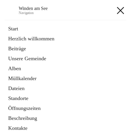
Winden am See
Navigation
Winden am See
Start
Herzlich willkommen
öffnet
Daten & Fakten
Beiträge
in
Externe Webseite
neuem
Unsere Gemeinde
Tab
öffnet
Bebauungsplan
in
Ordner
Alben
neuem
Tab
Müllkalender
+5
Dateien
Standorte
Öffnungszeiten
Beschreibung
Hauptadresse
Kontakte