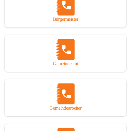
durch das Überlassen von Fotos und Dokumenten zum Gesamtbild 
dieses Buches wesentlich beigetragen haben.

Bürgermeister
Der Zeitdruck war enorm, um das Werk auch zeitgerecht für das 
Jubiläumsjahr abschließen zu können. Daher mag um Nachsicht 
gebeten werden, wenn gewisse Themen nicht in der gebotenen 
Ausführlichkeit behandelt erscheinen, oder auch der eine oder 
andere Fehler unterlief. Die Autoren haben nach ihren 
individuellen Möglichkeiten mit bestem Wissen und Gewissen 
gearbeitet.

Gemeindeamt
Die umfangreiche Chronik ist primär nicht als wissenschaftliches 
Werk angelegt. Mit Ausnahme des ersten Beitrages von Univ.-Prof. 
Andreas Rohatsch wurde auf das System der Fußnoten verzichtet. 
Wo eine genaue Quellenangabe sinnvoll und notwendig erschien, 
sind die entsprechenden Quellenhinweise in den fließenden Text 
eingearbeitet. Der leichteren Lesbarkeit halber ist auch von einer 
streng gendergerechten Ausdrucksform Abstand genommen 
Gemeindearbeiter
worden. Aus dem gleichen Grund wird bei der Ortsnamennennung 
weitgehend die Kurzform Winden gebraucht, obwohl der offizielle 
Name „Winden am See“ lautet – übrigens erst seit dem Jahr 1939.
