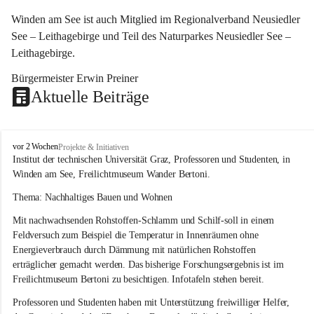
Winden am See ist auch Mitglied im Regionalverband Neusiedler 
See – Leithagebirge und Teil des Naturparkes Neusiedler See – 
Leithagebirge.
Bürgermeister Erwin Preiner 
Aktuelle Beiträge
W
vor 2 Wochen
Projekte & Initiativen
i
Institut der technischen Universität Graz, Professoren und Studenten, in 
n
Winden am See, Freilichtmuseum Wander Bertoni.
d
e
Thema: Nachhaltiges Bauen und Wohnen
n
Mit nachwachsenden Rohstoffen-Schlamm und Schilf-soll in einem 
a
m
Feldversuch zum Beispiel die Temperatur in Innenräumen ohne 
S
Energieverbrauch durch Dämmung mit natürlichen Rohstoffen 
e
erträglicher gemacht werden. Das bisherige Forschungsergebnis ist im 
e
Freilichtmuseum Bertoni zu besichtigen. Infotafeln stehen bereit.
Professoren und Studenten haben mit Unterstützung freiwilliger Helfer, 