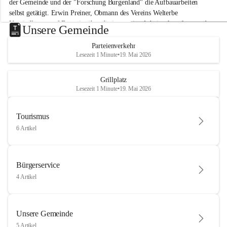
der Gemeinde und der "Forschung Burgenland" die Aufbauarbeiten 
selbst getätigt. Erwin Preiner, Obmann des Vereins Welterbe 
Neusiedlersee und Bgm. ist über die innovative Arbeit sehr erfreut und 
Unsere Gemeinde
hofft auf baldige praktische Anwendung der Forschungsergebnisse.
Parteienverkehr
Gerade in Zeiten des Klimawandels ist jede technologische Innovation 
Lesezeit 1 Minute
•
19. Mai 2026
wichtig!
Weitere Infos folgen in Kürze.
+4
Grillplatz
Lesezeit 1 Minute
•
19. Mai 2026
Tourismus
6 Artikel
Bürgerservice
4 Artikel
Unsere Gemeinde
5 Artikel