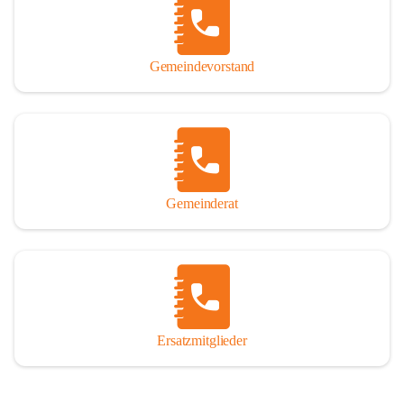
So darf ich Sie zu einer interessanten, vergnüglichen und 
manchmal auch nachdenklich machenden Zeitreise durch die 
Jahrhunderte, ja Jahrtausende alte Geschichte von der Steinzeit 
Gemeindevorstand
über das mittelalterliche Sasun bis in das heutige Winden am See 
einladen.

Gemeinderat
Ersatzmitglieder