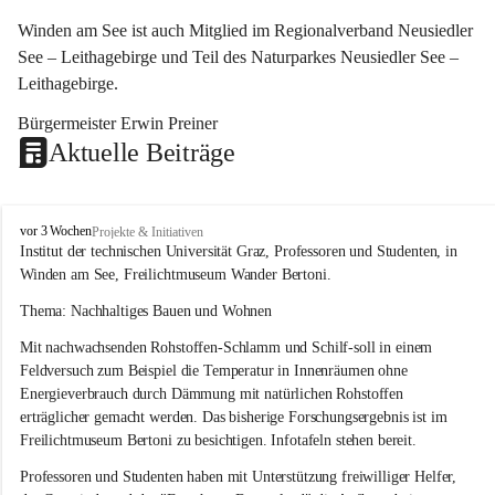
Winden am See ist auch Mitglied im Regionalverband Neusiedler 
See – Leithagebirge und Teil des Naturparkes Neusiedler See – 
Leithagebirge.
Bürgermeister Erwin Preiner 
Aktuelle Beiträge
W
vor 3 Wochen
Projekte & Initiativen
i
Institut der technischen Universität Graz, Professoren und Studenten, in 
n
Winden am See, Freilichtmuseum Wander Bertoni.
d
e
Thema: Nachhaltiges Bauen und Wohnen
n
Mit nachwachsenden Rohstoffen-Schlamm und Schilf-soll in einem 
a
m
Feldversuch zum Beispiel die Temperatur in Innenräumen ohne 
S
Energieverbrauch durch Dämmung mit natürlichen Rohstoffen 
e
erträglicher gemacht werden. Das bisherige Forschungsergebnis ist im 
e
Freilichtmuseum Bertoni zu besichtigen. Infotafeln stehen bereit.
Professoren und Studenten haben mit Unterstützung freiwilliger Helfer, 