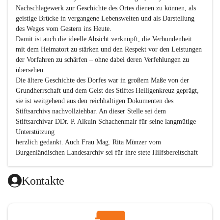
Nachschlagewerk zur Geschichte des Ortes dienen zu können, als 
geistige Brücke in vergangene Lebenswelten und als Darstellung 
des Weges vom Gestern ins Heute.

Damit ist auch die ideelle Absicht verknüpft, die Verbundenheit 
mit dem Heimatort zu stärken und den Respekt vor den Leistungen 
der Vorfahren zu schärfen – ohne dabei deren Verfehlungen zu 
übersehen.

Die ältere Geschichte des Dorfes war in großem Maße von der 
Grundherrschaft und dem Geist des Stiftes Heiligenkreuz geprägt, 
sie ist weitgehend aus den reichhaltigen Dokumenten des 
Stiftsarchivs nachvollziehbar. An dieser Stelle sei dem 
Stiftsarchivar DDr. P. Alkuin Schachenmair für seine langmütige 
Unterstützung

herzlich gedankt. Auch Frau Mag. Rita Münzer vom 
Burgenländischen Landesarchiv sei für ihre stete Hilfsbereitschaft 
gedankt.

Dank gilt den Textautoren dieser Chronik, dem kleinen 
Kontakte
Redaktionsteam, für die gute Zusammenarbeit.

Vor allem aber muss den vielen Windenerinnen und Windenern 
gedankt werden, die durch ihre Erinnerungen, Informationen und 