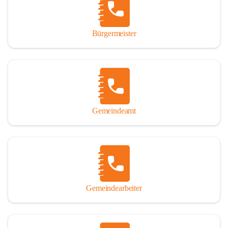
durch das Überlassen von Fotos und Dokumenten zum Gesamtbild 
dieses Buches wesentlich beigetragen haben.

Bürgermeister
Der Zeitdruck war enorm, um das Werk auch zeitgerecht für das 
Jubiläumsjahr abschließen zu können. Daher mag um Nachsicht 
gebeten werden, wenn gewisse Themen nicht in der gebotenen 
Ausführlichkeit behandelt erscheinen, oder auch der eine oder 
andere Fehler unterlief. Die Autoren haben nach ihren 
individuellen Möglichkeiten mit bestem Wissen und Gewissen 
gearbeitet.

Gemeindeamt
Die umfangreiche Chronik ist primär nicht als wissenschaftliches 
Werk angelegt. Mit Ausnahme des ersten Beitrages von Univ.-Prof. 
Andreas Rohatsch wurde auf das System der Fußnoten verzichtet. 
Wo eine genaue Quellenangabe sinnvoll und notwendig erschien, 
sind die entsprechenden Quellenhinweise in den fließenden Text 
eingearbeitet. Der leichteren Lesbarkeit halber ist auch von einer 
streng gendergerechten Ausdrucksform Abstand genommen 
Gemeindearbeiter
worden. Aus dem gleichen Grund wird bei der Ortsnamennennung 
weitgehend die Kurzform Winden gebraucht, obwohl der offizielle 
Name „Winden am See“ lautet – übrigens erst seit dem Jahr 1939.
