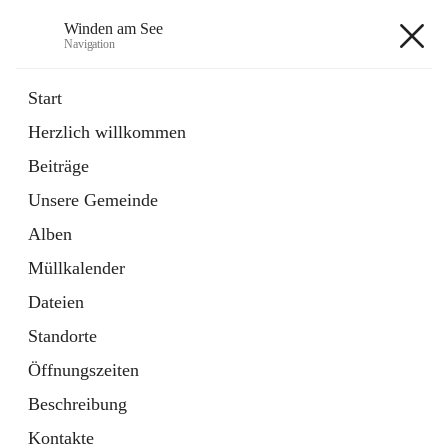
Winden am See
Navigation
Winden am See
Start
Herzlich willkommen
öffnet
Daten & Fakten
Beiträge
in
Externe Webseite
neuem
Unsere Gemeinde
Tab
öffnet
Bebauungsplan
in
Ordner
Alben
neuem
Tab
Müllkalender
+5
Dateien
Standorte
Öffnungszeiten
Beschreibung
Hauptadresse
Kontakte