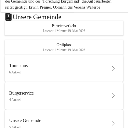
der Gemeinde und der "Forschung Burgenland" die Aufbauarbeiten 
selbst getätigt. Erwin Preiner, Obmann des Vereins Welterbe 
Neusiedlersee und Bgm. ist über die innovative Arbeit sehr erfreut und 
Unsere Gemeinde
hofft auf baldige praktische Anwendung der Forschungsergebnisse.
Parteienverkehr
Gerade in Zeiten des Klimawandels ist jede technologische Innovation 
Lesezeit 1 Minute
•
19. Mai 2026
wichtig!
Weitere Infos folgen in Kürze.
+4
Grillplatz
Lesezeit 1 Minute
•
19. Mai 2026
Tourismus
6 Artikel
Bürgerservice
4 Artikel
Unsere Gemeinde
5 Artikel