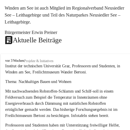
Winden am See ist auch Mitglied im Regionalverband Neusiedler 
See – Leithagebirge und Teil des Naturparkes Neusiedler See – 
Leithagebirge.
Bürgermeister Erwin Preiner 
Aktuelle Beiträge
W
vor 3 Wochen
Projekte & Initiativen
i
Institut der technischen Universität Graz, Professoren und Studenten, in 
n
Winden am See, Freilichtmuseum Wander Bertoni.
d
e
Thema: Nachhaltiges Bauen und Wohnen
n
Mit nachwachsenden Rohstoffen-Schlamm und Schilf-soll in einem 
a
m
Feldversuch zum Beispiel die Temperatur in Innenräumen ohne 
S
Energieverbrauch durch Dämmung mit natürlichen Rohstoffen 
e
erträglicher gemacht werden. Das bisherige Forschungsergebnis ist im 
e
Freilichtmuseum Bertoni zu besichtigen. Infotafeln stehen bereit.
Professoren und Studenten haben mit Unterstützung freiwilliger Helfer, 