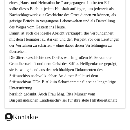
eines „Haus- und Heimatbuches“ ausgegangen. Im besten Fall 
sollte dieses Buch in jedem Haushalt aufliegen, um jederzeit als 
Nachschlagewerk zur Geschichte des Ortes dienen zu können, als 
geistige Brücke in vergangene Lebenswelten und als Darstellung 
des Weges vom Gestern ins Heute.

Damit ist auch die ideelle Absicht verknüpft, die Verbundenheit 
mit dem Heimatort zu stärken und den Respekt vor den Leistungen 
der Vorfahren zu schärfen – ohne dabei deren Verfehlungen zu 
übersehen.

Die ältere Geschichte des Dorfes war in großem Maße von der 
Grundherrschaft und dem Geist des Stiftes Heiligenkreuz geprägt, 
sie ist weitgehend aus den reichhaltigen Dokumenten des 
Stiftsarchivs nachvollziehbar. An dieser Stelle sei dem 
Stiftsarchivar DDr. P. Alkuin Schachenmair für seine langmütige 
Unterstützung

herzlich gedankt. Auch Frau Mag. Rita Münzer vom 
Burgenländischen Landesarchiv sei für ihre stete Hilfsbereitschaft 
gedankt.

Dank gilt den Textautoren dieser Chronik, dem kleinen 
Kontakte
Redaktionsteam, für die gute Zusammenarbeit.
