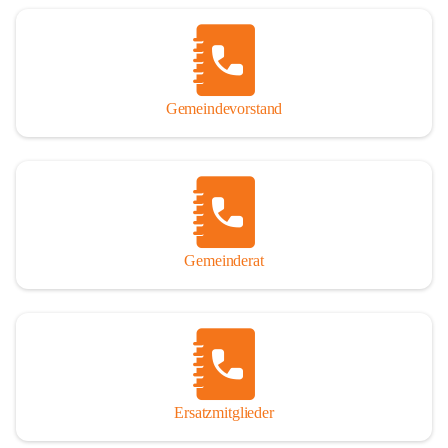
Name „Winden am See“ lautet – übrigens erst seit dem Jahr 1939.

So darf ich Sie zu einer interessanten, vergnüglichen und 
manchmal auch nachdenklich machenden Zeitreise durch die 
Jahrhunderte, ja Jahrtausende alte Geschichte von der Steinzeit 
Gemeindevorstand
über das mittelalterliche Sasun bis in das heutige Winden am See 
einladen.

Gemeinderat
Ersatzmitglieder