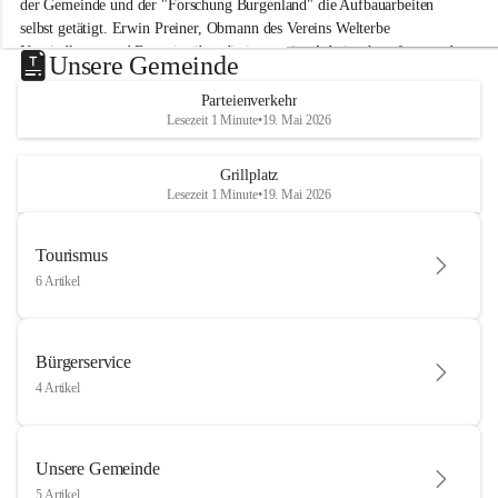
der Gemeinde und der "Forschung Burgenland" die Aufbauarbeiten 
selbst getätigt. Erwin Preiner, Obmann des Vereins Welterbe 
Neusiedlersee und Bgm. ist über die innovative Arbeit sehr erfreut und 
Unsere Gemeinde
hofft auf baldige praktische Anwendung der Forschungsergebnisse.
Parteienverkehr
Gerade in Zeiten des Klimawandels ist jede technologische Innovation 
Lesezeit 1 Minute
•
19. Mai 2026
wichtig!
Weitere Infos folgen in Kürze.
+4
Grillplatz
Lesezeit 1 Minute
•
19. Mai 2026
Tourismus
6 Artikel
Bürgerservice
4 Artikel
Unsere Gemeinde
5 Artikel