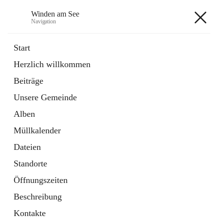
Winden am See
Navigation
Winden am See
Start
Herzlich willkommen
öffnet
Daten & Fakten
Beiträge
in
Externe Webseite
neuem
Unsere Gemeinde
Tab
öffnet
Bebauungsplan
in
Ordner
Alben
neuem
Tab
Müllkalender
+5
Dateien
Standorte
Öffnungszeiten
Beschreibung
Hauptadresse
Kontakte