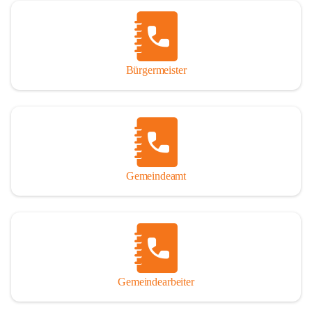
Vor allem aber muss den vielen Windenerinnen und Windenern 
gedankt werden, die durch ihre Erinnerungen, Informationen und 
durch das Überlassen von Fotos und Dokumenten zum Gesamtbild 
dieses Buches wesentlich beigetragen haben.

Bürgermeister
Der Zeitdruck war enorm, um das Werk auch zeitgerecht für das 
Jubiläumsjahr abschließen zu können. Daher mag um Nachsicht 
gebeten werden, wenn gewisse Themen nicht in der gebotenen 
Ausführlichkeit behandelt erscheinen, oder auch der eine oder 
andere Fehler unterlief. Die Autoren haben nach ihren 
individuellen Möglichkeiten mit bestem Wissen und Gewissen 
gearbeitet.

Gemeindeamt
Die umfangreiche Chronik ist primär nicht als wissenschaftliches 
Werk angelegt. Mit Ausnahme des ersten Beitrages von Univ.-Prof. 
Andreas Rohatsch wurde auf das System der Fußnoten verzichtet. 
Wo eine genaue Quellenangabe sinnvoll und notwendig erschien, 
sind die entsprechenden Quellenhinweise in den fließenden Text 
eingearbeitet. Der leichteren Lesbarkeit halber ist auch von einer 
streng gendergerechten Ausdrucksform Abstand genommen 
Gemeindearbeiter
worden. Aus dem gleichen Grund wird bei der Ortsnamennennung 
weitgehend die Kurzform Winden gebraucht, obwohl der offizielle 