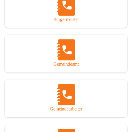
durch das Überlassen von Fotos und Dokumenten zum Gesamtbild 
dieses Buches wesentlich beigetragen haben.

Bürgermeister
Der Zeitdruck war enorm, um das Werk auch zeitgerecht für das 
Jubiläumsjahr abschließen zu können. Daher mag um Nachsicht 
gebeten werden, wenn gewisse Themen nicht in der gebotenen 
Ausführlichkeit behandelt erscheinen, oder auch der eine oder 
andere Fehler unterlief. Die Autoren haben nach ihren 
individuellen Möglichkeiten mit bestem Wissen und Gewissen 
gearbeitet.

Gemeindeamt
Die umfangreiche Chronik ist primär nicht als wissenschaftliches 
Werk angelegt. Mit Ausnahme des ersten Beitrages von Univ.-Prof. 
Andreas Rohatsch wurde auf das System der Fußnoten verzichtet. 
Wo eine genaue Quellenangabe sinnvoll und notwendig erschien, 
sind die entsprechenden Quellenhinweise in den fließenden Text 
eingearbeitet. Der leichteren Lesbarkeit halber ist auch von einer 
streng gendergerechten Ausdrucksform Abstand genommen 
Gemeindearbeiter
worden. Aus dem gleichen Grund wird bei der Ortsnamennennung 
weitgehend die Kurzform Winden gebraucht, obwohl der offizielle 
Name „Winden am See“ lautet – übrigens erst seit dem Jahr 1939.
