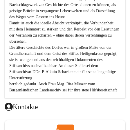
Nachschlagewerk zur Geschichte des Ortes dienen zu können, als 
geistige Brücke in vergangene Lebenswelten und als Darstellung 
des Weges vom Gestern ins Heute.

Damit ist auch die ideelle Absicht verknüpft, die Verbundenheit 
mit dem Heimatort zu stärken und den Respekt vor den Leistungen 
der Vorfahren zu schärfen – ohne dabei deren Verfehlungen zu 
übersehen.

Die ältere Geschichte des Dorfes war in großem Maße von der 
Grundherrschaft und dem Geist des Stiftes Heiligenkreuz geprägt, 
sie ist weitgehend aus den reichhaltigen Dokumenten des 
Stiftsarchivs nachvollziehbar. An dieser Stelle sei dem 
Stiftsarchivar DDr. P. Alkuin Schachenmair für seine langmütige 
Unterstützung

herzlich gedankt. Auch Frau Mag. Rita Münzer vom 
Burgenländischen Landesarchiv sei für ihre stete Hilfsbereitschaft 
gedankt.

Dank gilt den Textautoren dieser Chronik, dem kleinen 
Kontakte
Redaktionsteam, für die gute Zusammenarbeit.

Vor allem aber muss den vielen Windenerinnen und Windenern 
gedankt werden, die durch ihre Erinnerungen, Informationen und 