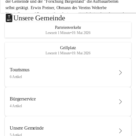
der Gemeinde und der "Forschung Burgenland" die Aufbauarbeiten 
selbst getätigt. Erwin Preiner, Obmann des Vereins Welterbe 
Neusiedlersee und Bgm. ist über die innovative Arbeit sehr erfreut und 
Unsere Gemeinde
hofft auf baldige praktische Anwendung der Forschungsergebnisse.
Parteienverkehr
Gerade in Zeiten des Klimawandels ist jede technologische Innovation 
Lesezeit 1 Minute
•
19. Mai 2026
wichtig!
Weitere Infos folgen in Kürze.
+4
Grillplatz
Lesezeit 1 Minute
•
19. Mai 2026
Tourismus
6 Artikel
Bürgerservice
4 Artikel
Unsere Gemeinde
5 Artikel