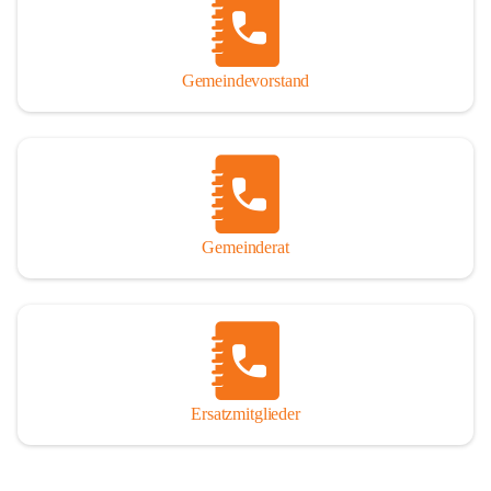
So darf ich Sie zu einer interessanten, vergnüglichen und 
manchmal auch nachdenklich machenden Zeitreise durch die 
Jahrhunderte, ja Jahrtausende alte Geschichte von der Steinzeit 
Gemeindevorstand
über das mittelalterliche Sasun bis in das heutige Winden am See 
einladen.

Gemeinderat
Ersatzmitglieder