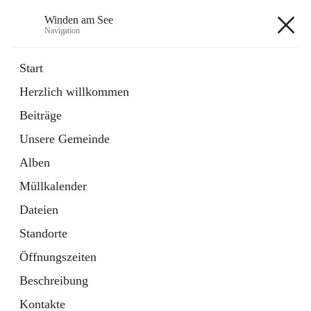
Winden am See
Navigation
Winden am See
Start
Herzlich willkommen
öffnet
Daten & Fakten
Beiträge
in
Externe Webseite
neuem
Unsere Gemeinde
Tab
öffnet
Bebauungsplan
in
Ordner
Alben
neuem
Tab
Müllkalender
+5
Dateien
Standorte
Öffnungszeiten
Beschreibung
Hauptadresse
Kontakte