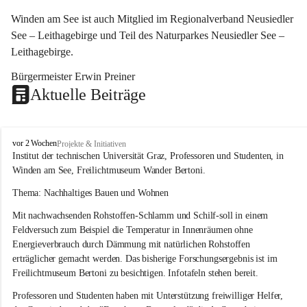
Winden am See ist auch Mitglied im Regionalverband Neusiedler 
See – Leithagebirge und Teil des Naturparkes Neusiedler See – 
Leithagebirge.
Bürgermeister Erwin Preiner 
Aktuelle Beiträge
W
vor 2 Wochen
Projekte & Initiativen
i
Institut der technischen Universität Graz, Professoren und Studenten, in 
n
Winden am See, Freilichtmuseum Wander Bertoni.
d
e
Thema: Nachhaltiges Bauen und Wohnen
n
Mit nachwachsenden Rohstoffen-Schlamm und Schilf-soll in einem 
a
m
Feldversuch zum Beispiel die Temperatur in Innenräumen ohne 
S
Energieverbrauch durch Dämmung mit natürlichen Rohstoffen 
e
erträglicher gemacht werden. Das bisherige Forschungsergebnis ist im 
e
Freilichtmuseum Bertoni zu besichtigen. Infotafeln stehen bereit.
Professoren und Studenten haben mit Unterstützung freiwilliger Helfer, 