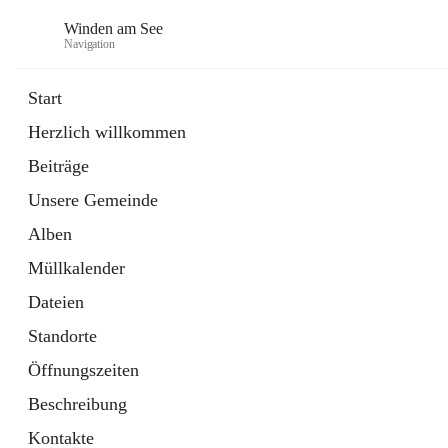
Winden am See
Navigation
Start
Herzlich willkommen
öffnet
Daten & Fakten
Beiträge
in
Externe Webseite
neuem
Unsere Gemeinde
Tab
öffnet
Bebauungsplan
in
Ordner
Alben
neuem
Tab
Müllkalender
Dateien
Standorte
Öffnungszeiten
Beschreibung
Kontakte