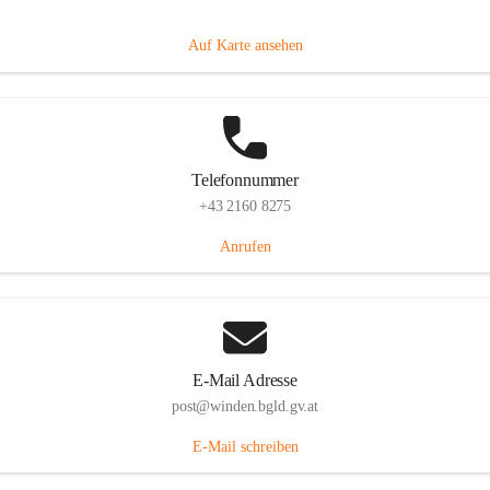
Hauptstraße 8, 7092 Winden am See, AUT
Auf Karte ansehen
Telefonnummer
+43 2160 8275
Anrufen
E-Mail Adresse
post@winden.bgld.gv.at
E-Mail schreiben