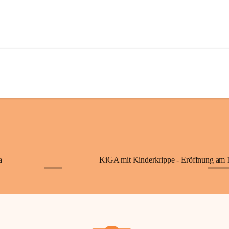
a
+7
+87