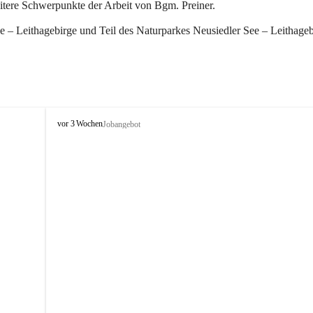
eitere Schwerpunkte der Arbeit von Bgm. Preiner.
 – Leithagebirge und Teil des Naturparkes Neusiedler See – Leithageb
W
vor 3 Wochen
Jobangebot
i
n
d
e
n
a
m
S
e
e