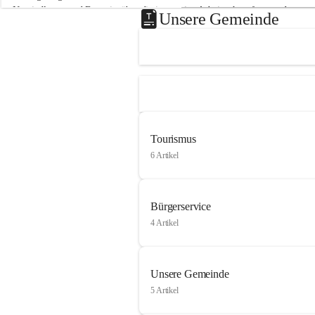
Neusiedlersee und Bgm. ist über die innovative Arbeit sehr erfreut und 
Unsere Gemeinde
hofft auf baldige praktische Anwendung der Forschungsergebnisse.
Gerade in Zeiten des Klimawandels ist jede technologische Innovation 
wichtig!
Weitere Infos folgen in Kürze.
+4
Tourismus
6 Artikel
Bürgerservice
4 Artikel
Unsere Gemeinde
5 Artikel