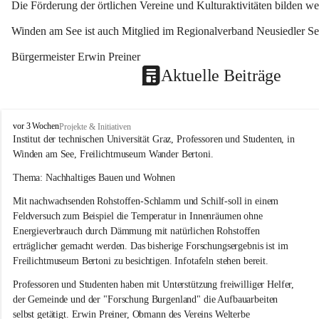
Die Förderung der örtlichen Vereine und Kulturaktivitäten bilden w
Winden am See ist auch Mitglied im Regionalverband Neusiedler See
Bürgermeister Erwin Preiner 
Aktuelle Beiträge
W
vor 3 Wochen
Projekte & Initiativen
i
Institut der technischen Universität Graz, Professoren und Studenten, in 
n
Winden am See, Freilichtmuseum Wander Bertoni.
d
e
Thema: Nachhaltiges Bauen und Wohnen
n
Mit nachwachsenden Rohstoffen-Schlamm und Schilf-soll in einem 
a
m
Feldversuch zum Beispiel die Temperatur in Innenräumen ohne 
S
Energieverbrauch durch Dämmung mit natürlichen Rohstoffen 
e
erträglicher gemacht werden. Das bisherige Forschungsergebnis ist im 
e
Freilichtmuseum Bertoni zu besichtigen. Infotafeln stehen bereit.
Professoren und Studenten haben mit Unterstützung freiwilliger Helfer, 
der Gemeinde und der "Forschung Burgenland" die Aufbauarbeiten 
selbst getätigt. Erwin Preiner, Obmann des Vereins Welterbe 