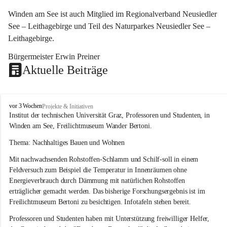
Winden am See ist auch Mitglied im Regionalverband Neusiedler 
See – Leithagebirge und Teil des Naturparkes Neusiedler See – 
Leithagebirge.
Bürgermeister Erwin Preiner 
Aktuelle Beiträge
W
vor 3 Wochen
Projekte & Initiativen
i
Institut der technischen Universität Graz, Professoren und Studenten, in 
n
Winden am See, Freilichtmuseum Wander Bertoni.
d
e
Thema: Nachhaltiges Bauen und Wohnen
n
Mit nachwachsenden Rohstoffen-Schlamm und Schilf-soll in einem 
a
m
Feldversuch zum Beispiel die Temperatur in Innenräumen ohne 
S
Energieverbrauch durch Dämmung mit natürlichen Rohstoffen 
e
erträglicher gemacht werden. Das bisherige Forschungsergebnis ist im 
e
Freilichtmuseum Bertoni zu besichtigen. Infotafeln stehen bereit.
Professoren und Studenten haben mit Unterstützung freiwilliger Helfer, 