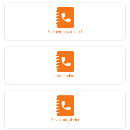
Name „Winden am See“ lautet – übrigens erst seit dem Jahr 1939.

So darf ich Sie zu einer interessanten, vergnüglichen und 
manchmal auch nachdenklich machenden Zeitreise durch die 
Jahrhunderte, ja Jahrtausende alte Geschichte von der Steinzeit 
Gemeindevorstand
über das mittelalterliche Sasun bis in das heutige Winden am See 
einladen.

Gemeinderat
Ersatzmitglieder