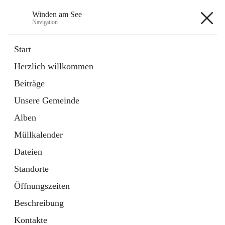
Winden am See
Navigation
Winden am See
Start
Herzlich willkommen
öffnet
Daten & Fakten
Beiträge
in
Externe Webseite
neuem
Unsere Gemeinde
Tab
öffnet
Bebauungsplan
in
Ordner
Alben
neuem
Tab
Müllkalender
+5
Dateien
Standorte
Öffnungszeiten
Beschreibung
Hauptadresse
Kontakte