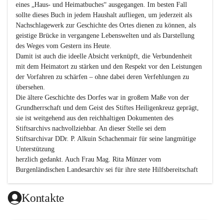
eines „Haus- und Heimatbuches“ ausgegangen. Im besten Fall 
sollte dieses Buch in jedem Haushalt aufliegen, um jederzeit als 
Nachschlagewerk zur Geschichte des Ortes dienen zu können, als 
geistige Brücke in vergangene Lebenswelten und als Darstellung 
des Weges vom Gestern ins Heute.

Damit ist auch die ideelle Absicht verknüpft, die Verbundenheit 
mit dem Heimatort zu stärken und den Respekt vor den Leistungen 
der Vorfahren zu schärfen – ohne dabei deren Verfehlungen zu 
übersehen.

Die ältere Geschichte des Dorfes war in großem Maße von der 
Grundherrschaft und dem Geist des Stiftes Heiligenkreuz geprägt, 
sie ist weitgehend aus den reichhaltigen Dokumenten des 
Stiftsarchivs nachvollziehbar. An dieser Stelle sei dem 
Stiftsarchivar DDr. P. Alkuin Schachenmair für seine langmütige 
Unterstützung

herzlich gedankt. Auch Frau Mag. Rita Münzer vom 
Burgenländischen Landesarchiv sei für ihre stete Hilfsbereitschaft 
gedankt.

Dank gilt den Textautoren dieser Chronik, dem kleinen 
Kontakte
Redaktionsteam, für die gute Zusammenarbeit.
