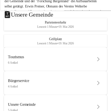
der Gemeinde und der "Forschung Burgenland" die Aufbauarbeiten 
selbst getätigt. Erwin Preiner, Obmann des Vereins Welterbe 
Neusiedlersee und Bgm. ist über die innovative Arbeit sehr erfreut und 
Unsere Gemeinde
hofft auf baldige praktische Anwendung der Forschungsergebnisse.
Parteienverkehr
Gerade in Zeiten des Klimawandels ist jede technologische Innovation 
Lesezeit 1 Minute
•
19. Mai 2026
wichtig!
Weitere Infos folgen in Kürze.
+4
Grillplatz
Lesezeit 1 Minute
•
19. Mai 2026
Tourismus
6 Artikel
Bürgerservice
4 Artikel
Unsere Gemeinde
5 Artikel