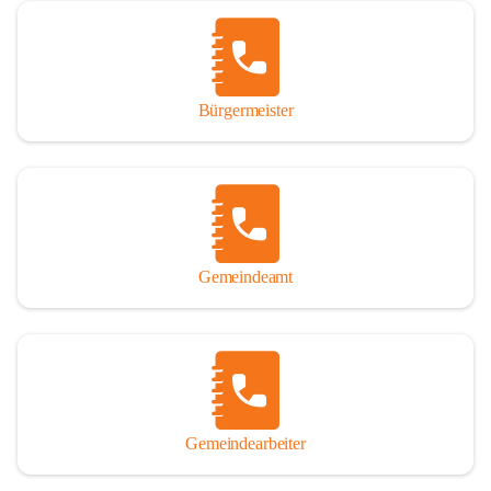
Vor allem aber muss den vielen Windenerinnen und Windenern 
gedankt werden, die durch ihre Erinnerungen, Informationen und 
durch das Überlassen von Fotos und Dokumenten zum Gesamtbild 
dieses Buches wesentlich beigetragen haben.

Bürgermeister
Der Zeitdruck war enorm, um das Werk auch zeitgerecht für das 
Jubiläumsjahr abschließen zu können. Daher mag um Nachsicht 
gebeten werden, wenn gewisse Themen nicht in der gebotenen 
Ausführlichkeit behandelt erscheinen, oder auch der eine oder 
andere Fehler unterlief. Die Autoren haben nach ihren 
individuellen Möglichkeiten mit bestem Wissen und Gewissen 
gearbeitet.

Gemeindeamt
Die umfangreiche Chronik ist primär nicht als wissenschaftliches 
Werk angelegt. Mit Ausnahme des ersten Beitrages von Univ.-Prof. 
Andreas Rohatsch wurde auf das System der Fußnoten verzichtet. 
Wo eine genaue Quellenangabe sinnvoll und notwendig erschien, 
sind die entsprechenden Quellenhinweise in den fließenden Text 
eingearbeitet. Der leichteren Lesbarkeit halber ist auch von einer 
streng gendergerechten Ausdrucksform Abstand genommen 
Gemeindearbeiter
worden. Aus dem gleichen Grund wird bei der Ortsnamennennung 
weitgehend die Kurzform Winden gebraucht, obwohl der offizielle 