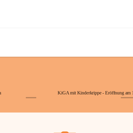
a
+7
+87