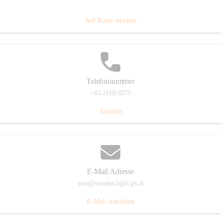
Hauptstraße 8, 7092 Winden am See, AUT
Auf Karte ansehen
Telefonnummer
+43 2160 8275
Anrufen
E-Mail Adresse
post@winden.bgld.gv.at
E-Mail schreiben