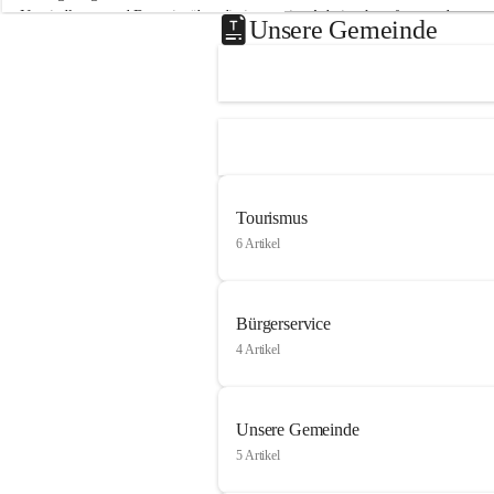
Neusiedlersee und Bgm. ist über die innovative Arbeit sehr erfreut und 
Unsere Gemeinde
hofft auf baldige praktische Anwendung der Forschungsergebnisse.
Gerade in Zeiten des Klimawandels ist jede technologische Innovation 
wichtig!
Weitere Infos folgen in Kürze.
+4
Tourismus
6 Artikel
Bürgerservice
4 Artikel
Unsere Gemeinde
5 Artikel