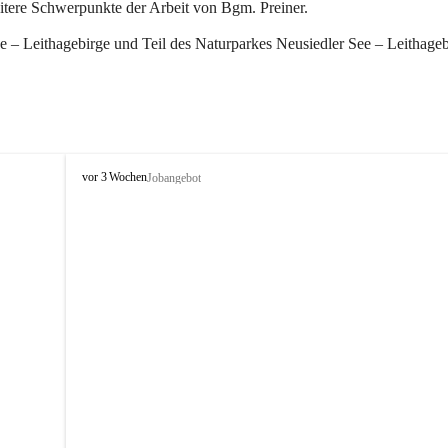
eitere Schwerpunkte der Arbeit von Bgm. Preiner.
 – Leithagebirge und Teil des Naturparkes Neusiedler See – Leithageb
W
vor 3 Wochen
Jobangebot
i
n
d
e
n
a
m
S
e
e