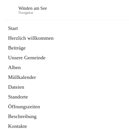
Winden am See
Navigation
Start
Herzlich willkommen
öffnet
Daten & Fakten
Beiträge
in
Externe Webseite
neuem
Unsere Gemeinde
Tab
öffnet
Bebauungsplan
in
Ordner
Alben
neuem
Tab
Müllkalender
Dateien
Standorte
Öffnungszeiten
Beschreibung
Kontakte