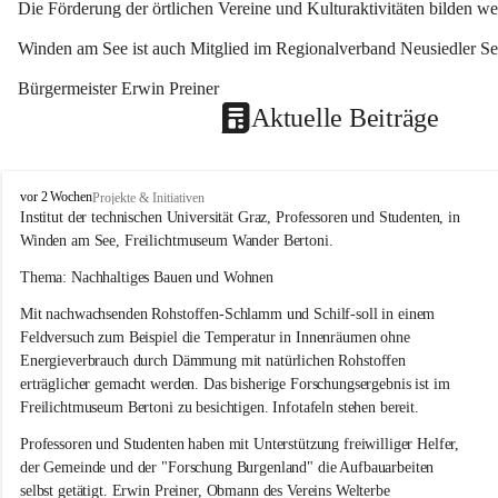
Die Förderung der örtlichen Vereine und Kulturaktivitäten bilden w
Winden am See ist auch Mitglied im Regionalverband Neusiedler See
Bürgermeister Erwin Preiner 
Aktuelle Beiträge
W
vor 2 Wochen
Projekte & Initiativen
i
Institut der technischen Universität Graz, Professoren und Studenten, in 
n
Winden am See, Freilichtmuseum Wander Bertoni.
d
e
Thema: Nachhaltiges Bauen und Wohnen
n
Mit nachwachsenden Rohstoffen-Schlamm und Schilf-soll in einem 
a
m
Feldversuch zum Beispiel die Temperatur in Innenräumen ohne 
S
Energieverbrauch durch Dämmung mit natürlichen Rohstoffen 
e
erträglicher gemacht werden. Das bisherige Forschungsergebnis ist im 
e
Freilichtmuseum Bertoni zu besichtigen. Infotafeln stehen bereit.
Professoren und Studenten haben mit Unterstützung freiwilliger Helfer, 
der Gemeinde und der "Forschung Burgenland" die Aufbauarbeiten 
selbst getätigt. Erwin Preiner, Obmann des Vereins Welterbe 