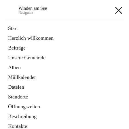
Winden am See
Navigation
Winden am See
Start
Herzlich willkommen
öffnet
Daten & Fakten
Beiträge
in
Externe Webseite
neuem
Unsere Gemeinde
Tab
öffnet
Bebauungsplan
in
Ordner
Alben
neuem
Tab
Müllkalender
+5
Dateien
Standorte
Öffnungszeiten
Beschreibung
Hauptadresse
Kontakte