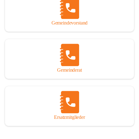
So darf ich Sie zu einer interessanten, vergnüglichen und 
manchmal auch nachdenklich machenden Zeitreise durch die 
Jahrhunderte, ja Jahrtausende alte Geschichte von der Steinzeit 
Gemeindevorstand
über das mittelalterliche Sasun bis in das heutige Winden am See 
einladen.

Gemeinderat
Ersatzmitglieder