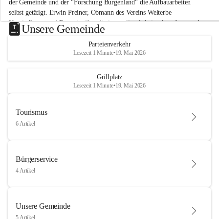
der Gemeinde und der "Forschung Burgenland" die Aufbauarbeiten 
selbst getätigt. Erwin Preiner, Obmann des Vereins Welterbe 
Neusiedlersee und Bgm. ist über die innovative Arbeit sehr erfreut und 
Unsere Gemeinde
hofft auf baldige praktische Anwendung der Forschungsergebnisse.
Parteienverkehr
Gerade in Zeiten des Klimawandels ist jede technologische Innovation 
Lesezeit 1 Minute
•
19. Mai 2026
wichtig!
Weitere Infos folgen in Kürze.
+4
Grillplatz
Lesezeit 1 Minute
•
19. Mai 2026
Tourismus
6 Artikel
Bürgerservice
4 Artikel
Unsere Gemeinde
5 Artikel