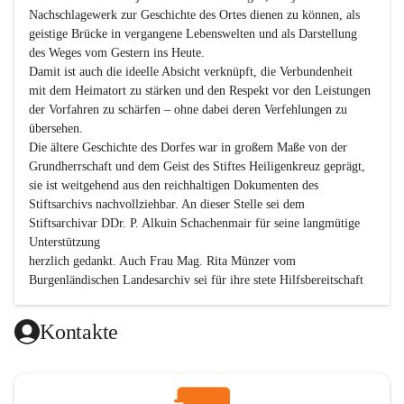
Nachschlagewerk zur Geschichte des Ortes dienen zu können, als 
geistige Brücke in vergangene Lebenswelten und als Darstellung 
des Weges vom Gestern ins Heute.

Damit ist auch die ideelle Absicht verknüpft, die Verbundenheit 
mit dem Heimatort zu stärken und den Respekt vor den Leistungen 
der Vorfahren zu schärfen – ohne dabei deren Verfehlungen zu 
übersehen.

Die ältere Geschichte des Dorfes war in großem Maße von der 
Grundherrschaft und dem Geist des Stiftes Heiligenkreuz geprägt, 
sie ist weitgehend aus den reichhaltigen Dokumenten des 
Stiftsarchivs nachvollziehbar. An dieser Stelle sei dem 
Stiftsarchivar DDr. P. Alkuin Schachenmair für seine langmütige 
Unterstützung

herzlich gedankt. Auch Frau Mag. Rita Münzer vom 
Burgenländischen Landesarchiv sei für ihre stete Hilfsbereitschaft 
gedankt.

Dank gilt den Textautoren dieser Chronik, dem kleinen 
Kontakte
Redaktionsteam, für die gute Zusammenarbeit.

Vor allem aber muss den vielen Windenerinnen und Windenern 
gedankt werden, die durch ihre Erinnerungen, Informationen und 