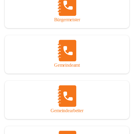
durch das Überlassen von Fotos und Dokumenten zum Gesamtbild 
dieses Buches wesentlich beigetragen haben.

Bürgermeister
Der Zeitdruck war enorm, um das Werk auch zeitgerecht für das 
Jubiläumsjahr abschließen zu können. Daher mag um Nachsicht 
gebeten werden, wenn gewisse Themen nicht in der gebotenen 
Ausführlichkeit behandelt erscheinen, oder auch der eine oder 
andere Fehler unterlief. Die Autoren haben nach ihren 
individuellen Möglichkeiten mit bestem Wissen und Gewissen 
gearbeitet.

Gemeindeamt
Die umfangreiche Chronik ist primär nicht als wissenschaftliches 
Werk angelegt. Mit Ausnahme des ersten Beitrages von Univ.-Prof. 
Andreas Rohatsch wurde auf das System der Fußnoten verzichtet. 
Wo eine genaue Quellenangabe sinnvoll und notwendig erschien, 
sind die entsprechenden Quellenhinweise in den fließenden Text 
eingearbeitet. Der leichteren Lesbarkeit halber ist auch von einer 
streng gendergerechten Ausdrucksform Abstand genommen 
Gemeindearbeiter
worden. Aus dem gleichen Grund wird bei der Ortsnamennennung 
weitgehend die Kurzform Winden gebraucht, obwohl der offizielle 
Name „Winden am See“ lautet – übrigens erst seit dem Jahr 1939.
