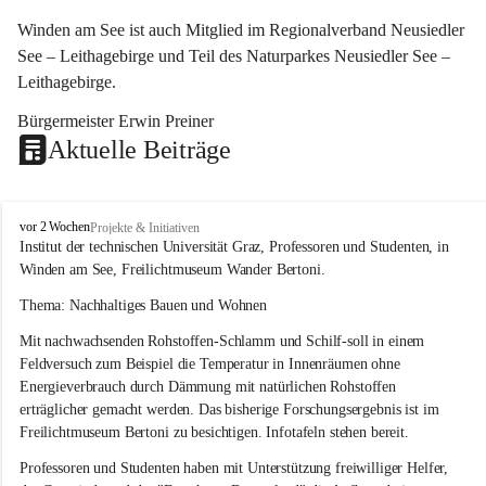
Winden am See ist auch Mitglied im Regionalverband Neusiedler 
See – Leithagebirge und Teil des Naturparkes Neusiedler See – 
Leithagebirge.
Bürgermeister Erwin Preiner 
Aktuelle Beiträge
W
vor 2 Wochen
Projekte & Initiativen
i
Institut der technischen Universität Graz, Professoren und Studenten, in 
n
Winden am See, Freilichtmuseum Wander Bertoni.
d
e
Thema: Nachhaltiges Bauen und Wohnen
n
Mit nachwachsenden Rohstoffen-Schlamm und Schilf-soll in einem 
a
m
Feldversuch zum Beispiel die Temperatur in Innenräumen ohne 
S
Energieverbrauch durch Dämmung mit natürlichen Rohstoffen 
e
erträglicher gemacht werden. Das bisherige Forschungsergebnis ist im 
e
Freilichtmuseum Bertoni zu besichtigen. Infotafeln stehen bereit.
Professoren und Studenten haben mit Unterstützung freiwilliger Helfer, 