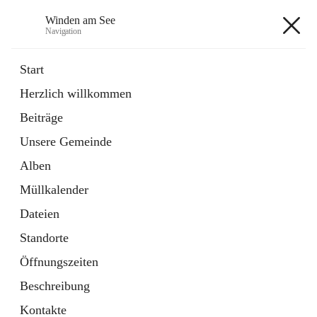
Winden am See
Navigation
Winden am See
Start
Herzlich willkommen
öffnet
Daten & Fakten
Beiträge
in
Externe Webseite
neuem
Unsere Gemeinde
Tab
öffnet
Bebauungsplan
in
Ordner
Alben
neuem
Tab
Müllkalender
+5
Dateien
Standorte
Öffnungszeiten
Beschreibung
Hauptadresse
Kontakte