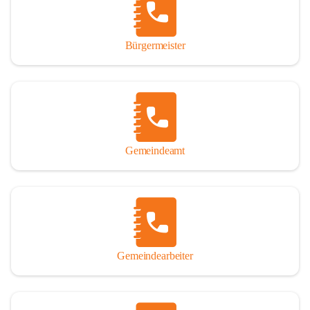
durch das Überlassen von Fotos und Dokumenten zum Gesamtbild 
dieses Buches wesentlich beigetragen haben.

Bürgermeister
Der Zeitdruck war enorm, um das Werk auch zeitgerecht für das 
Jubiläumsjahr abschließen zu können. Daher mag um Nachsicht 
gebeten werden, wenn gewisse Themen nicht in der gebotenen 
Ausführlichkeit behandelt erscheinen, oder auch der eine oder 
andere Fehler unterlief. Die Autoren haben nach ihren 
individuellen Möglichkeiten mit bestem Wissen und Gewissen 
gearbeitet.

Gemeindeamt
Die umfangreiche Chronik ist primär nicht als wissenschaftliches 
Werk angelegt. Mit Ausnahme des ersten Beitrages von Univ.-Prof. 
Andreas Rohatsch wurde auf das System der Fußnoten verzichtet. 
Wo eine genaue Quellenangabe sinnvoll und notwendig erschien, 
sind die entsprechenden Quellenhinweise in den fließenden Text 
eingearbeitet. Der leichteren Lesbarkeit halber ist auch von einer 
streng gendergerechten Ausdrucksform Abstand genommen 
Gemeindearbeiter
worden. Aus dem gleichen Grund wird bei der Ortsnamennennung 
weitgehend die Kurzform Winden gebraucht, obwohl der offizielle 
Name „Winden am See“ lautet – übrigens erst seit dem Jahr 1939.
