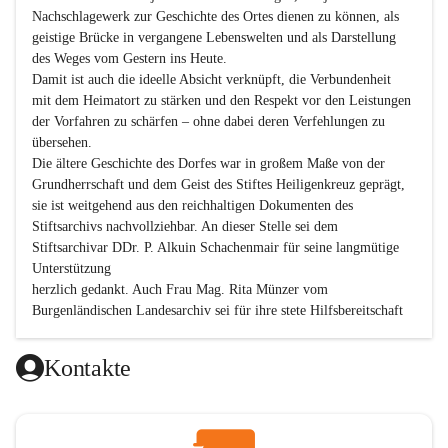
Nachschlagewerk zur Geschichte des Ortes dienen zu können, als 
geistige Brücke in vergangene Lebenswelten und als Darstellung 
des Weges vom Gestern ins Heute.

Damit ist auch die ideelle Absicht verknüpft, die Verbundenheit 
mit dem Heimatort zu stärken und den Respekt vor den Leistungen 
der Vorfahren zu schärfen – ohne dabei deren Verfehlungen zu 
übersehen.

Die ältere Geschichte des Dorfes war in großem Maße von der 
Grundherrschaft und dem Geist des Stiftes Heiligenkreuz geprägt, 
sie ist weitgehend aus den reichhaltigen Dokumenten des 
Stiftsarchivs nachvollziehbar. An dieser Stelle sei dem 
Stiftsarchivar DDr. P. Alkuin Schachenmair für seine langmütige 
Unterstützung

herzlich gedankt. Auch Frau Mag. Rita Münzer vom 
Burgenländischen Landesarchiv sei für ihre stete Hilfsbereitschaft 
gedankt.

Dank gilt den Textautoren dieser Chronik, dem kleinen 
Kontakte
Redaktionsteam, für die gute Zusammenarbeit.

Vor allem aber muss den vielen Windenerinnen und Windenern 
gedankt werden, die durch ihre Erinnerungen, Informationen und 