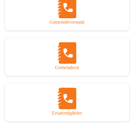
So darf ich Sie zu einer interessanten, vergnüglichen und 
manchmal auch nachdenklich machenden Zeitreise durch die 
Jahrhunderte, ja Jahrtausende alte Geschichte von der Steinzeit 
Gemeindevorstand
über das mittelalterliche Sasun bis in das heutige Winden am See 
einladen.

Gemeinderat
Ersatzmitglieder