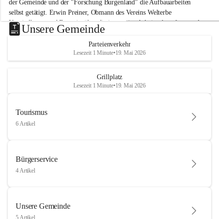
der Gemeinde und der "Forschung Burgenland" die Aufbauarbeiten 
selbst getätigt. Erwin Preiner, Obmann des Vereins Welterbe 
Neusiedlersee und Bgm. ist über die innovative Arbeit sehr erfreut und 
Unsere Gemeinde
hofft auf baldige praktische Anwendung der Forschungsergebnisse.
Parteienverkehr
Gerade in Zeiten des Klimawandels ist jede technologische Innovation 
Lesezeit 1 Minute
•
19. Mai 2026
wichtig!
Weitere Infos folgen in Kürze.
+4
Grillplatz
Lesezeit 1 Minute
•
19. Mai 2026
Tourismus
6 Artikel
Bürgerservice
4 Artikel
Unsere Gemeinde
5 Artikel