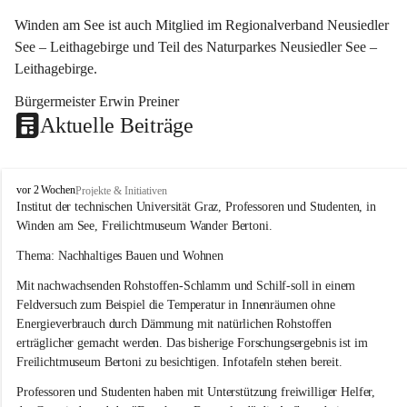
Winden am See ist auch Mitglied im Regionalverband Neusiedler 
See – Leithagebirge und Teil des Naturparkes Neusiedler See – 
Leithagebirge.
Bürgermeister Erwin Preiner 
Aktuelle Beiträge
W
vor 2 Wochen
Projekte & Initiativen
i
Institut der technischen Universität Graz, Professoren und Studenten, in 
n
Winden am See, Freilichtmuseum Wander Bertoni.
d
e
Thema: Nachhaltiges Bauen und Wohnen
n
Mit nachwachsenden Rohstoffen-Schlamm und Schilf-soll in einem 
a
m
Feldversuch zum Beispiel die Temperatur in Innenräumen ohne 
S
Energieverbrauch durch Dämmung mit natürlichen Rohstoffen 
e
erträglicher gemacht werden. Das bisherige Forschungsergebnis ist im 
e
Freilichtmuseum Bertoni zu besichtigen. Infotafeln stehen bereit.
Professoren und Studenten haben mit Unterstützung freiwilliger Helfer, 