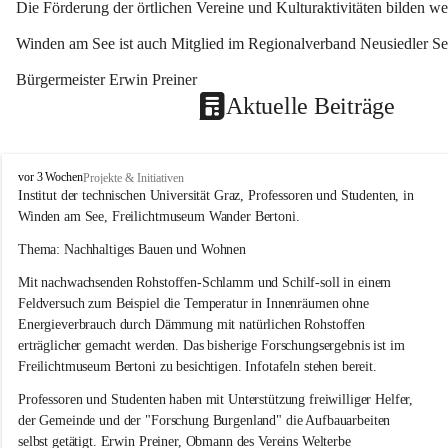
Die Förderung der örtlichen Vereine und Kulturaktivitäten bilden w
Winden am See ist auch Mitglied im Regionalverband Neusiedler See
Bürgermeister Erwin Preiner 
Aktuelle Beiträge
W
vor 3 Wochen
Projekte & Initiativen
i
Institut der technischen Universität Graz, Professoren und Studenten, in 
n
Winden am See, Freilichtmuseum Wander Bertoni.
d
e
Thema: Nachhaltiges Bauen und Wohnen
n
Mit nachwachsenden Rohstoffen-Schlamm und Schilf-soll in einem 
a
m
Feldversuch zum Beispiel die Temperatur in Innenräumen ohne 
S
Energieverbrauch durch Dämmung mit natürlichen Rohstoffen 
e
erträglicher gemacht werden. Das bisherige Forschungsergebnis ist im 
e
Freilichtmuseum Bertoni zu besichtigen. Infotafeln stehen bereit.
Professoren und Studenten haben mit Unterstützung freiwilliger Helfer, 
der Gemeinde und der "Forschung Burgenland" die Aufbauarbeiten 
selbst getätigt. Erwin Preiner, Obmann des Vereins Welterbe 