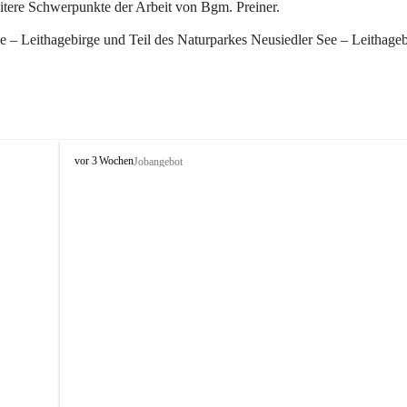
eitere Schwerpunkte der Arbeit von Bgm. Preiner.
 – Leithagebirge und Teil des Naturparkes Neusiedler See – Leithageb
W
vor 3 Wochen
Jobangebot
i
n
d
e
n
a
m
S
e
e