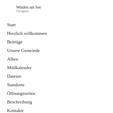
Winden am See
Navigation
Start
Herzlich willkommen
öffnet
Daten & Fakten
Beiträge
in
Externe Webseite
neuem
Unsere Gemeinde
Tab
öffnet
Bebauungsplan
in
Ordner
Alben
neuem
Tab
Müllkalender
Dateien
Standorte
Öffnungszeiten
Beschreibung
Kontakte