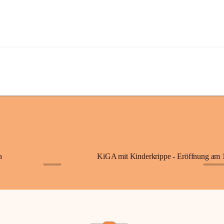
a
+7
+87