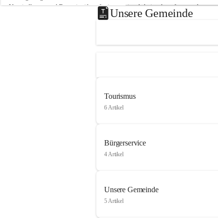
Neusiedlersee und Bgm. ist über die innovative Arbeit sehr erfreut und 
Unsere Gemeinde
hofft auf baldige praktische Anwendung der Forschungsergebnisse.
Gerade in Zeiten des Klimawandels ist jede technologische Innovation 
wichtig!
Weitere Infos folgen in Kürze.
+4
Tourismus
6 Artikel
Bürgerservice
4 Artikel
Unsere Gemeinde
5 Artikel