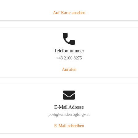
Hauptstraße 8, 7092 Winden am See, AUT
Auf Karte ansehen
Telefonnummer
+43 2160 8275
Anrufen
E-Mail Adresse
post@winden.bgld.gv.at
E-Mail schreiben