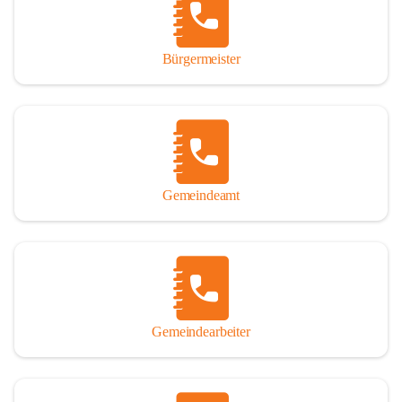
durch das Überlassen von Fotos und Dokumenten zum Gesamtbild 
dieses Buches wesentlich beigetragen haben.

Bürgermeister
Der Zeitdruck war enorm, um das Werk auch zeitgerecht für das 
Jubiläumsjahr abschließen zu können. Daher mag um Nachsicht 
gebeten werden, wenn gewisse Themen nicht in der gebotenen 
Ausführlichkeit behandelt erscheinen, oder auch der eine oder 
andere Fehler unterlief. Die Autoren haben nach ihren 
individuellen Möglichkeiten mit bestem Wissen und Gewissen 
gearbeitet.

Gemeindeamt
Die umfangreiche Chronik ist primär nicht als wissenschaftliches 
Werk angelegt. Mit Ausnahme des ersten Beitrages von Univ.-Prof. 
Andreas Rohatsch wurde auf das System der Fußnoten verzichtet. 
Wo eine genaue Quellenangabe sinnvoll und notwendig erschien, 
sind die entsprechenden Quellenhinweise in den fließenden Text 
eingearbeitet. Der leichteren Lesbarkeit halber ist auch von einer 
streng gendergerechten Ausdrucksform Abstand genommen 
Gemeindearbeiter
worden. Aus dem gleichen Grund wird bei der Ortsnamennennung 
weitgehend die Kurzform Winden gebraucht, obwohl der offizielle 
Name „Winden am See“ lautet – übrigens erst seit dem Jahr 1939.
