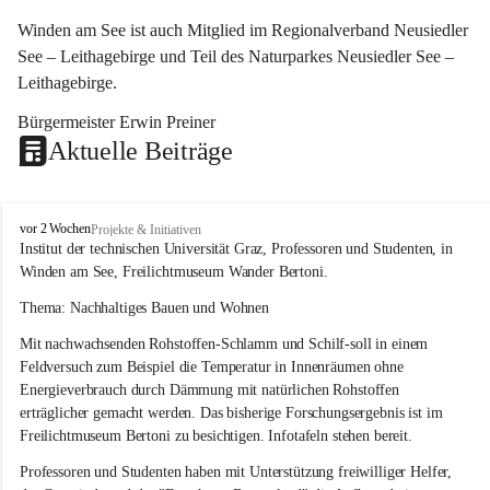
Winden am See ist auch Mitglied im Regionalverband Neusiedler 
See – Leithagebirge und Teil des Naturparkes Neusiedler See – 
Leithagebirge.
Bürgermeister Erwin Preiner 
Aktuelle Beiträge
W
vor 2 Wochen
Projekte & Initiativen
i
Institut der technischen Universität Graz, Professoren und Studenten, in 
n
Winden am See, Freilichtmuseum Wander Bertoni.
d
e
Thema: Nachhaltiges Bauen und Wohnen
n
Mit nachwachsenden Rohstoffen-Schlamm und Schilf-soll in einem 
a
m
Feldversuch zum Beispiel die Temperatur in Innenräumen ohne 
S
Energieverbrauch durch Dämmung mit natürlichen Rohstoffen 
e
erträglicher gemacht werden. Das bisherige Forschungsergebnis ist im 
e
Freilichtmuseum Bertoni zu besichtigen. Infotafeln stehen bereit.
Professoren und Studenten haben mit Unterstützung freiwilliger Helfer, 