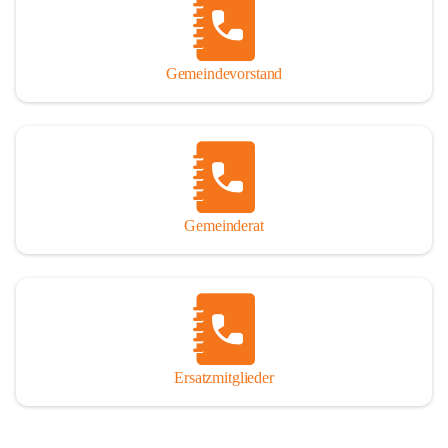
So darf ich Sie zu einer interessanten, vergnüglichen und 
manchmal auch nachdenklich machenden Zeitreise durch die 
Jahrhunderte, ja Jahrtausende alte Geschichte von der Steinzeit 
Gemeindevorstand
über das mittelalterliche Sasun bis in das heutige Winden am See 
einladen.

Gemeinderat
Ersatzmitglieder