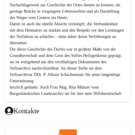
Nachschlagewerk zur Geschichte des Ortes dienen zu können, als 
geistige Brücke in vergangene Lebenswelten und als Darstellung 
des Weges vom Gestern ins Heute.

Damit ist auch die ideelle Absicht verknüpft, die Verbundenheit 
mit dem Heimatort zu stärken und den Respekt vor den Leistungen 
der Vorfahren zu schärfen – ohne dabei deren Verfehlungen zu 
übersehen.

Die ältere Geschichte des Dorfes war in großem Maße von der 
Grundherrschaft und dem Geist des Stiftes Heiligenkreuz geprägt, 
sie ist weitgehend aus den reichhaltigen Dokumenten des 
Stiftsarchivs nachvollziehbar. An dieser Stelle sei dem 
Stiftsarchivar DDr. P. Alkuin Schachenmair für seine langmütige 
Unterstützung

herzlich gedankt. Auch Frau Mag. Rita Münzer vom 
Burgenländischen Landesarchiv sei für ihre stete Hilfsbereitschaft 
gedankt.

Dank gilt den Textautoren dieser Chronik, dem kleinen 
Kontakte
Redaktionsteam, für die gute Zusammenarbeit.

Vor allem aber muss den vielen Windenerinnen und Windenern 
gedankt werden, die durch ihre Erinnerungen, Informationen und 