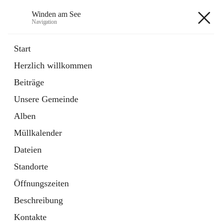
Winden am See
Navigation
Winden am See
Start
Herzlich willkommen
öffnet
Daten & Fakten
Beiträge
in
Externe Webseite
neuem
Unsere Gemeinde
Tab
öffnet
Bebauungsplan
in
Ordner
Alben
neuem
Tab
Müllkalender
+5
Dateien
Standorte
Öffnungszeiten
Beschreibung
Hauptadresse
Kontakte