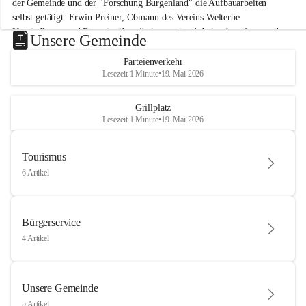
der Gemeinde und der "Forschung Burgenland" die Aufbauarbeiten 
selbst getätigt. Erwin Preiner, Obmann des Vereins Welterbe 
Neusiedlersee und Bgm. ist über die innovative Arbeit sehr erfreut und 
Unsere Gemeinde
hofft auf baldige praktische Anwendung der Forschungsergebnisse.
Parteienverkehr
Gerade in Zeiten des Klimawandels ist jede technologische Innovation 
Lesezeit 1 Minute
•
19. Mai 2026
wichtig!
Weitere Infos folgen in Kürze.
+4
Grillplatz
Lesezeit 1 Minute
•
19. Mai 2026
Tourismus
6 Artikel
Bürgerservice
4 Artikel
Unsere Gemeinde
5 Artikel