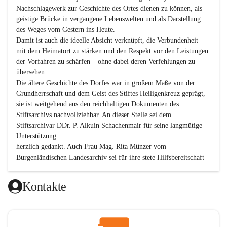
Nachschlagewerk zur Geschichte des Ortes dienen zu können, als 
geistige Brücke in vergangene Lebenswelten und als Darstellung 
des Weges vom Gestern ins Heute.

Damit ist auch die ideelle Absicht verknüpft, die Verbundenheit 
mit dem Heimatort zu stärken und den Respekt vor den Leistungen 
der Vorfahren zu schärfen – ohne dabei deren Verfehlungen zu 
übersehen.

Die ältere Geschichte des Dorfes war in großem Maße von der 
Grundherrschaft und dem Geist des Stiftes Heiligenkreuz geprägt, 
sie ist weitgehend aus den reichhaltigen Dokumenten des 
Stiftsarchivs nachvollziehbar. An dieser Stelle sei dem 
Stiftsarchivar DDr. P. Alkuin Schachenmair für seine langmütige 
Unterstützung

herzlich gedankt. Auch Frau Mag. Rita Münzer vom 
Burgenländischen Landesarchiv sei für ihre stete Hilfsbereitschaft 
gedankt.

Dank gilt den Textautoren dieser Chronik, dem kleinen 
Kontakte
Redaktionsteam, für die gute Zusammenarbeit.

Vor allem aber muss den vielen Windenerinnen und Windenern 
gedankt werden, die durch ihre Erinnerungen, Informationen und 