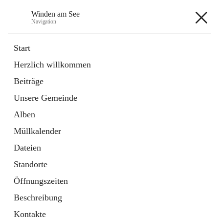
Winden am See
Navigation
Winden am See
Start
Herzlich willkommen
öffnet
Daten & Fakten
Beiträge
in
Externe Webseite
neuem
Unsere Gemeinde
Tab
öffnet
Bebauungsplan
in
Ordner
Alben
neuem
Tab
Müllkalender
+5
Dateien
Standorte
Öffnungszeiten
Beschreibung
Hauptadresse
Kontakte