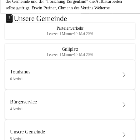
der Gemeinde und der "Forschung Burgenland" die Aufbauarbeiten 
selbst getätigt. Erwin Preiner, Obmann des Vereins Welterbe 
Neusiedlersee und Bgm. ist über die innovative Arbeit sehr erfreut und 
Unsere Gemeinde
hofft auf baldige praktische Anwendung der Forschungsergebnisse.
Parteienverkehr
Gerade in Zeiten des Klimawandels ist jede technologische Innovation 
Lesezeit 1 Minute
•
19. Mai 2026
wichtig!
Weitere Infos folgen in Kürze.
+4
Grillplatz
Lesezeit 1 Minute
•
19. Mai 2026
Tourismus
6 Artikel
Bürgerservice
4 Artikel
Unsere Gemeinde
5 Artikel