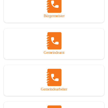
durch das Überlassen von Fotos und Dokumenten zum Gesamtbild 
dieses Buches wesentlich beigetragen haben.

Bürgermeister
Der Zeitdruck war enorm, um das Werk auch zeitgerecht für das 
Jubiläumsjahr abschließen zu können. Daher mag um Nachsicht 
gebeten werden, wenn gewisse Themen nicht in der gebotenen 
Ausführlichkeit behandelt erscheinen, oder auch der eine oder 
andere Fehler unterlief. Die Autoren haben nach ihren 
individuellen Möglichkeiten mit bestem Wissen und Gewissen 
gearbeitet.

Gemeindeamt
Die umfangreiche Chronik ist primär nicht als wissenschaftliches 
Werk angelegt. Mit Ausnahme des ersten Beitrages von Univ.-Prof. 
Andreas Rohatsch wurde auf das System der Fußnoten verzichtet. 
Wo eine genaue Quellenangabe sinnvoll und notwendig erschien, 
sind die entsprechenden Quellenhinweise in den fließenden Text 
eingearbeitet. Der leichteren Lesbarkeit halber ist auch von einer 
streng gendergerechten Ausdrucksform Abstand genommen 
Gemeindearbeiter
worden. Aus dem gleichen Grund wird bei der Ortsnamennennung 
weitgehend die Kurzform Winden gebraucht, obwohl der offizielle 
Name „Winden am See“ lautet – übrigens erst seit dem Jahr 1939.
