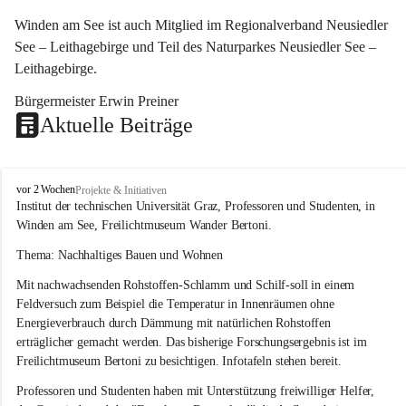
Winden am See ist auch Mitglied im Regionalverband Neusiedler 
See – Leithagebirge und Teil des Naturparkes Neusiedler See – 
Leithagebirge.
Bürgermeister Erwin Preiner 
Aktuelle Beiträge
W
vor 2 Wochen
Projekte & Initiativen
i
Institut der technischen Universität Graz, Professoren und Studenten, in 
n
Winden am See, Freilichtmuseum Wander Bertoni.
d
e
Thema: Nachhaltiges Bauen und Wohnen
n
Mit nachwachsenden Rohstoffen-Schlamm und Schilf-soll in einem 
a
m
Feldversuch zum Beispiel die Temperatur in Innenräumen ohne 
S
Energieverbrauch durch Dämmung mit natürlichen Rohstoffen 
e
erträglicher gemacht werden. Das bisherige Forschungsergebnis ist im 
e
Freilichtmuseum Bertoni zu besichtigen. Infotafeln stehen bereit.
Professoren und Studenten haben mit Unterstützung freiwilliger Helfer, 