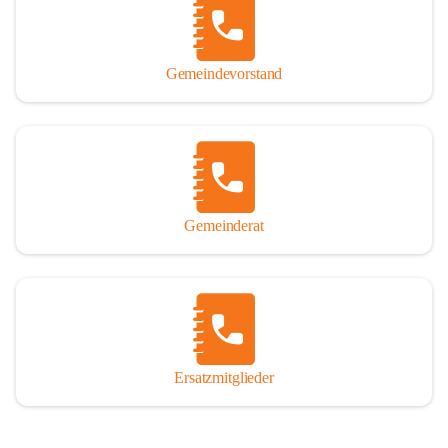
So darf ich Sie zu einer interessanten, vergnüglichen und 
manchmal auch nachdenklich machenden Zeitreise durch die 
Jahrhunderte, ja Jahrtausende alte Geschichte von der Steinzeit 
Gemeindevorstand
über das mittelalterliche Sasun bis in das heutige Winden am See 
einladen.

Gemeinderat
Ersatzmitglieder