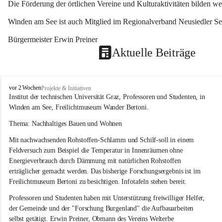
Die Förderung der örtlichen Vereine und Kulturaktivitäten bilden w
Winden am See ist auch Mitglied im Regionalverband Neusiedler See
Bürgermeister Erwin Preiner 
Aktuelle Beiträge
W
vor 2 Wochen
Projekte & Initiativen
i
Institut der technischen Universität Graz, Professoren und Studenten, in 
n
Winden am See, Freilichtmuseum Wander Bertoni.
d
e
Thema: Nachhaltiges Bauen und Wohnen
n
Mit nachwachsenden Rohstoffen-Schlamm und Schilf-soll in einem 
a
m
Feldversuch zum Beispiel die Temperatur in Innenräumen ohne 
S
Energieverbrauch durch Dämmung mit natürlichen Rohstoffen 
e
erträglicher gemacht werden. Das bisherige Forschungsergebnis ist im 
e
Freilichtmuseum Bertoni zu besichtigen. Infotafeln stehen bereit.
Professoren und Studenten haben mit Unterstützung freiwilliger Helfer, 
der Gemeinde und der "Forschung Burgenland" die Aufbauarbeiten 
selbst getätigt. Erwin Preiner, Obmann des Vereins Welterbe 