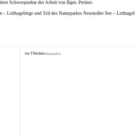
eitere Schwerpunkte der Arbeit von Bgm. Preiner.
 – Leithagebirge und Teil des Naturparkes Neusiedler See – Leithageb
W
vor 3 Wochen
Jobangebot
i
n
d
e
n
a
m
S
e
e