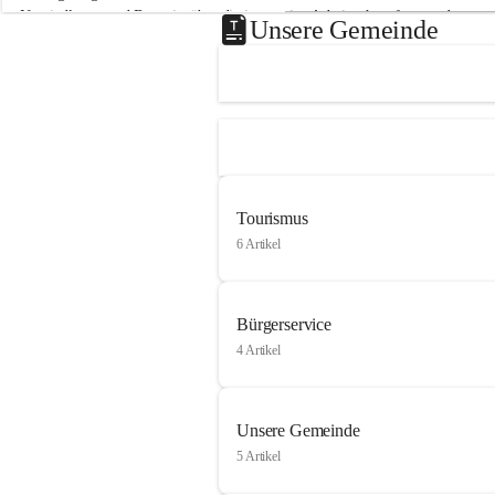
Neusiedlersee und Bgm. ist über die innovative Arbeit sehr erfreut und 
Unsere Gemeinde
hofft auf baldige praktische Anwendung der Forschungsergebnisse.
Gerade in Zeiten des Klimawandels ist jede technologische Innovation 
wichtig!
Weitere Infos folgen in Kürze.
+4
Tourismus
6 Artikel
Bürgerservice
4 Artikel
Unsere Gemeinde
5 Artikel