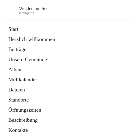
Winden am See
Navigation
Start
Herzlich willkommen
öffnet
Daten & Fakten
Beiträge
in
Externe Webseite
neuem
Unsere Gemeinde
Tab
öffnet
Bebauungsplan
in
Ordner
Alben
neuem
Tab
Müllkalender
Dateien
Standorte
Öffnungszeiten
Beschreibung
Kontakte