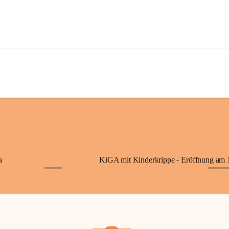
a
+7
+87