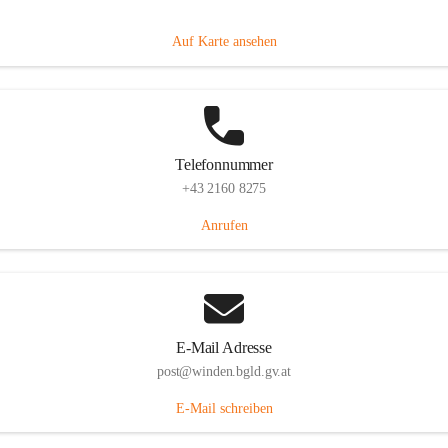
Hauptstraße 8, 7092 Winden am See, AUT
Auf Karte ansehen
Telefonnummer
+43 2160 8275
Anrufen
E-Mail Adresse
post@winden.bgld.gv.at
E-Mail schreiben