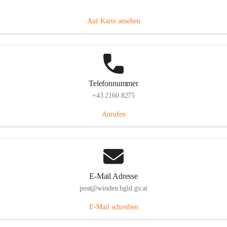
Hauptstraße 8, 7092 Winden am See, AUT
Auf Karte ansehen
Telefonnummer
+43 2160 8275
Anrufen
E-Mail Adresse
post@winden.bgld.gv.at
E-Mail schreiben