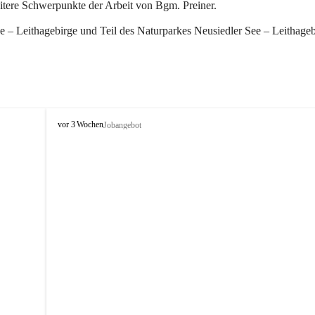
eitere Schwerpunkte der Arbeit von Bgm. Preiner.
 – Leithagebirge und Teil des Naturparkes Neusiedler See – Leithageb
W
vor 3 Wochen
Jobangebot
i
n
d
e
n
a
m
S
e
e