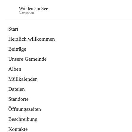
Winden am See
Navigation
Start
Herzlich willkommen
öffnet
Daten & Fakten
Beiträge
in
Externe Webseite
neuem
Unsere Gemeinde
Tab
öffnet
Bebauungsplan
in
Ordner
Alben
neuem
Tab
Müllkalender
Dateien
Standorte
Öffnungszeiten
Beschreibung
Kontakte