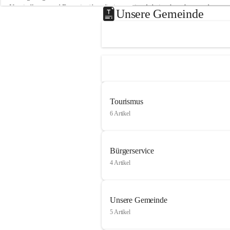
Neusiedlersee und Bgm. ist über die innovative Arbeit sehr erfreut und 
Unsere Gemeinde
hofft auf baldige praktische Anwendung der Forschungsergebnisse.
Gerade in Zeiten des Klimawandels ist jede technologische Innovation 
wichtig!
Weitere Infos folgen in Kürze.
+4
Tourismus
6 Artikel
Bürgerservice
4 Artikel
Unsere Gemeinde
5 Artikel