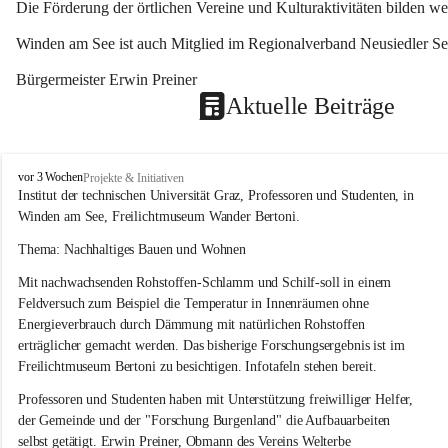
Die Förderung der örtlichen Vereine und Kulturaktivitäten bilden w
Winden am See ist auch Mitglied im Regionalverband Neusiedler See
Bürgermeister Erwin Preiner 
Aktuelle Beiträge
W
vor 3 Wochen
Projekte & Initiativen
i
Institut der technischen Universität Graz, Professoren und Studenten, in 
n
Winden am See, Freilichtmuseum Wander Bertoni.
d
e
Thema: Nachhaltiges Bauen und Wohnen
n
Mit nachwachsenden Rohstoffen-Schlamm und Schilf-soll in einem 
a
m
Feldversuch zum Beispiel die Temperatur in Innenräumen ohne 
S
Energieverbrauch durch Dämmung mit natürlichen Rohstoffen 
e
erträglicher gemacht werden. Das bisherige Forschungsergebnis ist im 
e
Freilichtmuseum Bertoni zu besichtigen. Infotafeln stehen bereit.
Professoren und Studenten haben mit Unterstützung freiwilliger Helfer, 
der Gemeinde und der "Forschung Burgenland" die Aufbauarbeiten 
selbst getätigt. Erwin Preiner, Obmann des Vereins Welterbe 