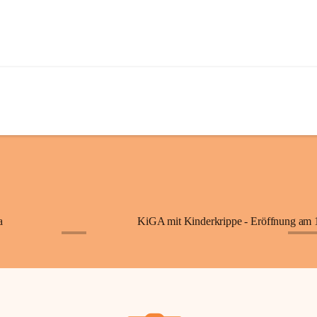
a
+7
+87