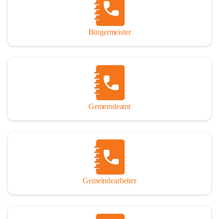
durch das Überlassen von Fotos und Dokumenten zum Gesamtbild 
dieses Buches wesentlich beigetragen haben.

Bürgermeister
Der Zeitdruck war enorm, um das Werk auch zeitgerecht für das 
Jubiläumsjahr abschließen zu können. Daher mag um Nachsicht 
gebeten werden, wenn gewisse Themen nicht in der gebotenen 
Ausführlichkeit behandelt erscheinen, oder auch der eine oder 
andere Fehler unterlief. Die Autoren haben nach ihren 
individuellen Möglichkeiten mit bestem Wissen und Gewissen 
gearbeitet.

Gemeindeamt
Die umfangreiche Chronik ist primär nicht als wissenschaftliches 
Werk angelegt. Mit Ausnahme des ersten Beitrages von Univ.-Prof. 
Andreas Rohatsch wurde auf das System der Fußnoten verzichtet. 
Wo eine genaue Quellenangabe sinnvoll und notwendig erschien, 
sind die entsprechenden Quellenhinweise in den fließenden Text 
eingearbeitet. Der leichteren Lesbarkeit halber ist auch von einer 
streng gendergerechten Ausdrucksform Abstand genommen 
Gemeindearbeiter
worden. Aus dem gleichen Grund wird bei der Ortsnamennennung 
weitgehend die Kurzform Winden gebraucht, obwohl der offizielle 
Name „Winden am See“ lautet – übrigens erst seit dem Jahr 1939.
