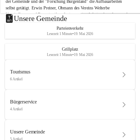
der Gemeinde und der "Forschung Burgenland" die Aufbauarbeiten 
selbst getätigt. Erwin Preiner, Obmann des Vereins Welterbe 
Neusiedlersee und Bgm. ist über die innovative Arbeit sehr erfreut und 
Unsere Gemeinde
hofft auf baldige praktische Anwendung der Forschungsergebnisse.
Parteienverkehr
Gerade in Zeiten des Klimawandels ist jede technologische Innovation 
Lesezeit 1 Minute
•
19. Mai 2026
wichtig!
Weitere Infos folgen in Kürze.
+4
Grillplatz
Lesezeit 1 Minute
•
19. Mai 2026
Tourismus
6 Artikel
Bürgerservice
4 Artikel
Unsere Gemeinde
5 Artikel