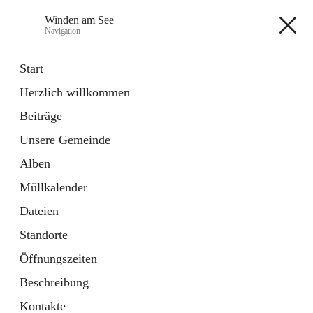
Winden am See
Navigation
Winden am See
Start
Herzlich willkommen
öffnet
Daten & Fakten
Beiträge
in
Externe Webseite
neuem
Unsere Gemeinde
Tab
öffnet
Bebauungsplan
in
Ordner
Alben
neuem
Tab
Müllkalender
+5
Dateien
Standorte
Öffnungszeiten
Beschreibung
Hauptadresse
Kontakte