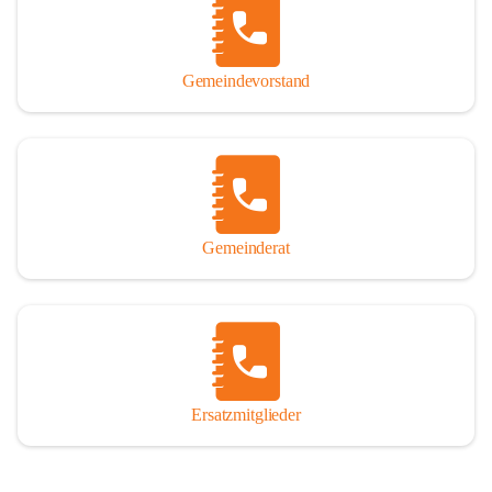
So darf ich Sie zu einer interessanten, vergnüglichen und 
manchmal auch nachdenklich machenden Zeitreise durch die 
Jahrhunderte, ja Jahrtausende alte Geschichte von der Steinzeit 
Gemeindevorstand
über das mittelalterliche Sasun bis in das heutige Winden am See 
einladen.

Gemeinderat
Ersatzmitglieder