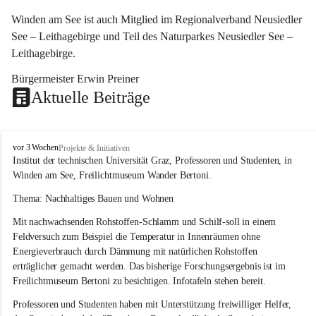
Winden am See ist auch Mitglied im Regionalverband Neusiedler 
See – Leithagebirge und Teil des Naturparkes Neusiedler See – 
Leithagebirge.
Bürgermeister Erwin Preiner 
Aktuelle Beiträge
W
vor 3 Wochen
Projekte & Initiativen
i
Institut der technischen Universität Graz, Professoren und Studenten, in 
n
Winden am See, Freilichtmuseum Wander Bertoni.
d
e
Thema: Nachhaltiges Bauen und Wohnen
n
Mit nachwachsenden Rohstoffen-Schlamm und Schilf-soll in einem 
a
m
Feldversuch zum Beispiel die Temperatur in Innenräumen ohne 
S
Energieverbrauch durch Dämmung mit natürlichen Rohstoffen 
e
erträglicher gemacht werden. Das bisherige Forschungsergebnis ist im 
e
Freilichtmuseum Bertoni zu besichtigen. Infotafeln stehen bereit.
Professoren und Studenten haben mit Unterstützung freiwilliger Helfer, 