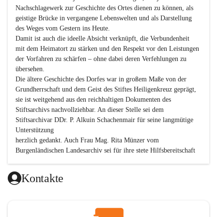
Nachschlagewerk zur Geschichte des Ortes dienen zu können, als 
geistige Brücke in vergangene Lebenswelten und als Darstellung 
des Weges vom Gestern ins Heute.

Damit ist auch die ideelle Absicht verknüpft, die Verbundenheit 
mit dem Heimatort zu stärken und den Respekt vor den Leistungen 
der Vorfahren zu schärfen – ohne dabei deren Verfehlungen zu 
übersehen.

Die ältere Geschichte des Dorfes war in großem Maße von der 
Grundherrschaft und dem Geist des Stiftes Heiligenkreuz geprägt, 
sie ist weitgehend aus den reichhaltigen Dokumenten des 
Stiftsarchivs nachvollziehbar. An dieser Stelle sei dem 
Stiftsarchivar DDr. P. Alkuin Schachenmair für seine langmütige 
Unterstützung

herzlich gedankt. Auch Frau Mag. Rita Münzer vom 
Burgenländischen Landesarchiv sei für ihre stete Hilfsbereitschaft 
gedankt.

Dank gilt den Textautoren dieser Chronik, dem kleinen 
Kontakte
Redaktionsteam, für die gute Zusammenarbeit.

Vor allem aber muss den vielen Windenerinnen und Windenern 
gedankt werden, die durch ihre Erinnerungen, Informationen und 