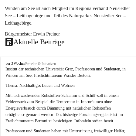
Winden am See ist auch Mitglied im Regionalverband Neusiedler 
See – Leithagebirge und Teil des Naturparkes Neusiedler See – 
Leithagebirge.
Bürgermeister Erwin Preiner 
Aktuelle Beiträge
W
vor 3 Wochen
Projekte & Initiativen
i
Institut der technischen Universität Graz, Professoren und Studenten, in 
n
Winden am See, Freilichtmuseum Wander Bertoni.
d
e
Thema: Nachhaltiges Bauen und Wohnen
n
Mit nachwachsenden Rohstoffen-Schlamm und Schilf-soll in einem 
a
m
Feldversuch zum Beispiel die Temperatur in Innenräumen ohne 
S
Energieverbrauch durch Dämmung mit natürlichen Rohstoffen 
e
erträglicher gemacht werden. Das bisherige Forschungsergebnis ist im 
e
Freilichtmuseum Bertoni zu besichtigen. Infotafeln stehen bereit.
Professoren und Studenten haben mit Unterstützung freiwilliger Helfer, 