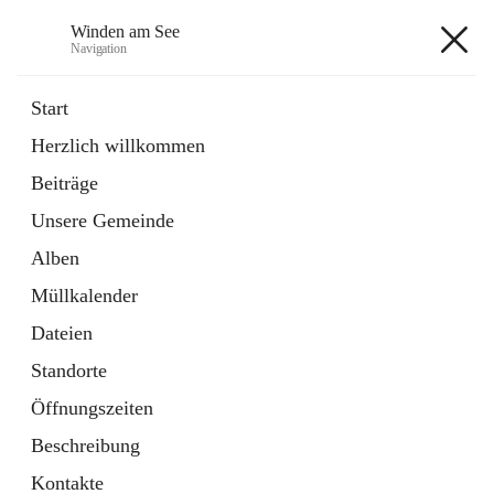
Winden am See
Navigation
Winden am See
Start
Herzlich willkommen
öffnet
Daten & Fakten
Beiträge
in
Externe Webseite
neuem
Unsere Gemeinde
Tab
öffnet
Bebauungsplan
in
Ordner
Alben
neuem
Tab
Müllkalender
+5
Dateien
Standorte
Öffnungszeiten
Beschreibung
Hauptadresse
Kontakte