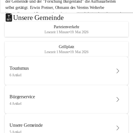
der Gemeinde und der "Forschung Burgenland" die Aufbauarbeiten 
selbst getätigt. Erwin Preiner, Obmann des Vereins Welterbe 
Neusiedlersee und Bgm. ist über die innovative Arbeit sehr erfreut und 
Unsere Gemeinde
hofft auf baldige praktische Anwendung der Forschungsergebnisse.
Parteienverkehr
Gerade in Zeiten des Klimawandels ist jede technologische Innovation 
Lesezeit 1 Minute
•
19. Mai 2026
wichtig!
Weitere Infos folgen in Kürze.
+4
Grillplatz
Lesezeit 1 Minute
•
19. Mai 2026
Tourismus
6 Artikel
Bürgerservice
4 Artikel
Unsere Gemeinde
5 Artikel