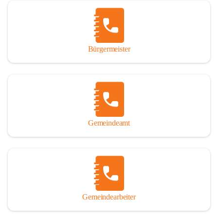
Vor allem aber muss den vielen Windenerinnen und Windenern 
gedankt werden, die durch ihre Erinnerungen, Informationen und 
durch das Überlassen von Fotos und Dokumenten zum Gesamtbild 
dieses Buches wesentlich beigetragen haben.

Bürgermeister
Der Zeitdruck war enorm, um das Werk auch zeitgerecht für das 
Jubiläumsjahr abschließen zu können. Daher mag um Nachsicht 
gebeten werden, wenn gewisse Themen nicht in der gebotenen 
Ausführlichkeit behandelt erscheinen, oder auch der eine oder 
andere Fehler unterlief. Die Autoren haben nach ihren 
individuellen Möglichkeiten mit bestem Wissen und Gewissen 
gearbeitet.

Gemeindeamt
Die umfangreiche Chronik ist primär nicht als wissenschaftliches 
Werk angelegt. Mit Ausnahme des ersten Beitrages von Univ.-Prof. 
Andreas Rohatsch wurde auf das System der Fußnoten verzichtet. 
Wo eine genaue Quellenangabe sinnvoll und notwendig erschien, 
sind die entsprechenden Quellenhinweise in den fließenden Text 
eingearbeitet. Der leichteren Lesbarkeit halber ist auch von einer 
streng gendergerechten Ausdrucksform Abstand genommen 
Gemeindearbeiter
worden. Aus dem gleichen Grund wird bei der Ortsnamennennung 
weitgehend die Kurzform Winden gebraucht, obwohl der offizielle 