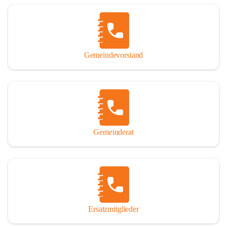
Name „Winden am See“ lautet – übrigens erst seit dem Jahr 1939.

So darf ich Sie zu einer interessanten, vergnüglichen und 
manchmal auch nachdenklich machenden Zeitreise durch die 
Jahrhunderte, ja Jahrtausende alte Geschichte von der Steinzeit 
Gemeindevorstand
über das mittelalterliche Sasun bis in das heutige Winden am See 
einladen.

Gemeinderat
Ersatzmitglieder