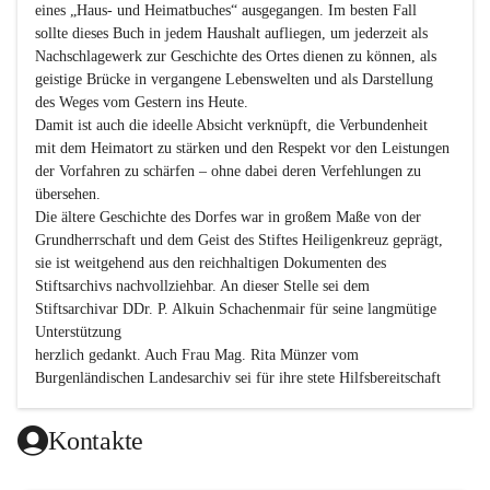
eines „Haus- und Heimatbuches“ ausgegangen. Im besten Fall 
sollte dieses Buch in jedem Haushalt aufliegen, um jederzeit als 
Nachschlagewerk zur Geschichte des Ortes dienen zu können, als 
geistige Brücke in vergangene Lebenswelten und als Darstellung 
des Weges vom Gestern ins Heute.

Damit ist auch die ideelle Absicht verknüpft, die Verbundenheit 
mit dem Heimatort zu stärken und den Respekt vor den Leistungen 
der Vorfahren zu schärfen – ohne dabei deren Verfehlungen zu 
übersehen.

Die ältere Geschichte des Dorfes war in großem Maße von der 
Grundherrschaft und dem Geist des Stiftes Heiligenkreuz geprägt, 
sie ist weitgehend aus den reichhaltigen Dokumenten des 
Stiftsarchivs nachvollziehbar. An dieser Stelle sei dem 
Stiftsarchivar DDr. P. Alkuin Schachenmair für seine langmütige 
Unterstützung

herzlich gedankt. Auch Frau Mag. Rita Münzer vom 
Burgenländischen Landesarchiv sei für ihre stete Hilfsbereitschaft 
gedankt.

Dank gilt den Textautoren dieser Chronik, dem kleinen 
Kontakte
Redaktionsteam, für die gute Zusammenarbeit.
