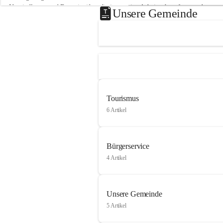
Neusiedlersee und Bgm. ist über die innovative Arbeit sehr erfreut und 
Unsere Gemeinde
hofft auf baldige praktische Anwendung der Forschungsergebnisse.
Gerade in Zeiten des Klimawandels ist jede technologische Innovation 
wichtig!
Weitere Infos folgen in Kürze.
+4
Tourismus
6 Artikel
Bürgerservice
4 Artikel
Unsere Gemeinde
5 Artikel