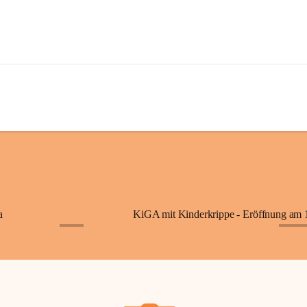
a
+7
+87