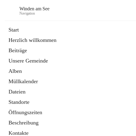
Winden am See
Navigation
Start
Herzlich willkommen
öffnet
Daten & Fakten
Beiträge
in
Externe Webseite
neuem
Unsere Gemeinde
Tab
öffnet
Bebauungsplan
in
Ordner
Alben
neuem
Tab
Müllkalender
Dateien
Standorte
Öffnungszeiten
Beschreibung
Kontakte