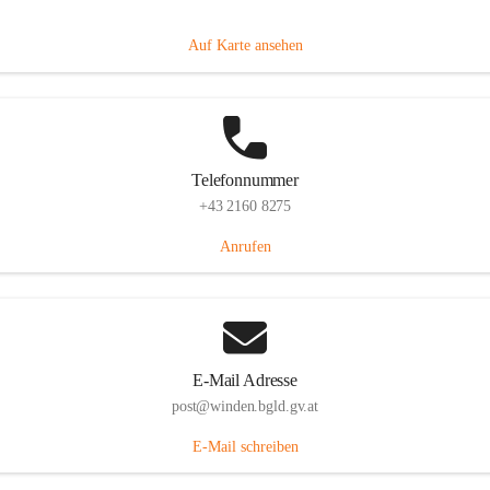
Hauptstraße 8, 7092 Winden am See, AUT
Auf Karte ansehen
Telefonnummer
+43 2160 8275
Anrufen
E-Mail Adresse
post@winden.bgld.gv.at
E-Mail schreiben