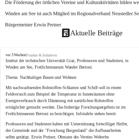
Die Förderung der örtlichen Vereine und Kulturaktivitäten bilden w
Winden am See ist auch Mitglied im Regionalverband Neusiedler See
Bürgermeister Erwin Preiner 
Aktuelle Beiträge
W
vor 3 Wochen
Projekte & Initiativen
i
Institut der technischen Universität Graz, Professoren und Studenten, in 
n
Winden am See, Freilichtmuseum Wander Bertoni.
d
e
Thema: Nachhaltiges Bauen und Wohnen
n
Mit nachwachsenden Rohstoffen-Schlamm und Schilf-soll in einem 
a
m
Feldversuch zum Beispiel die Temperatur in Innenräumen ohne 
S
Energieverbrauch durch Dämmung mit natürlichen Rohstoffen 
e
erträglicher gemacht werden. Das bisherige Forschungsergebnis ist im 
e
Freilichtmuseum Bertoni zu besichtigen. Infotafeln stehen bereit.
Professoren und Studenten haben mit Unterstützung freiwilliger Helfer, 
der Gemeinde und der "Forschung Burgenland" die Aufbauarbeiten 
selbst getätigt. Erwin Preiner, Obmann des Vereins Welterbe 