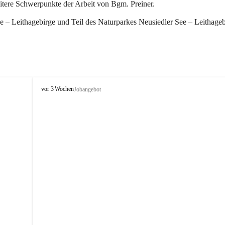
eitere Schwerpunkte der Arbeit von Bgm. Preiner.
 – Leithagebirge und Teil des Naturparkes Neusiedler See – Leithageb
W
vor 3 Wochen
Jobangebot
i
n
d
e
n
a
m
S
e
e