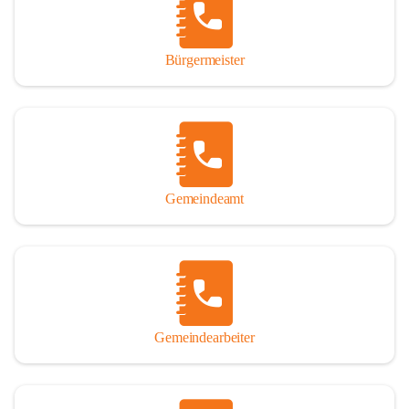
durch das Überlassen von Fotos und Dokumenten zum Gesamtbild 
dieses Buches wesentlich beigetragen haben.

Bürgermeister
Der Zeitdruck war enorm, um das Werk auch zeitgerecht für das 
Jubiläumsjahr abschließen zu können. Daher mag um Nachsicht 
gebeten werden, wenn gewisse Themen nicht in der gebotenen 
Ausführlichkeit behandelt erscheinen, oder auch der eine oder 
andere Fehler unterlief. Die Autoren haben nach ihren 
individuellen Möglichkeiten mit bestem Wissen und Gewissen 
gearbeitet.

Gemeindeamt
Die umfangreiche Chronik ist primär nicht als wissenschaftliches 
Werk angelegt. Mit Ausnahme des ersten Beitrages von Univ.-Prof. 
Andreas Rohatsch wurde auf das System der Fußnoten verzichtet. 
Wo eine genaue Quellenangabe sinnvoll und notwendig erschien, 
sind die entsprechenden Quellenhinweise in den fließenden Text 
eingearbeitet. Der leichteren Lesbarkeit halber ist auch von einer 
streng gendergerechten Ausdrucksform Abstand genommen 
Gemeindearbeiter
worden. Aus dem gleichen Grund wird bei der Ortsnamennennung 
weitgehend die Kurzform Winden gebraucht, obwohl der offizielle 
Name „Winden am See“ lautet – übrigens erst seit dem Jahr 1939.
