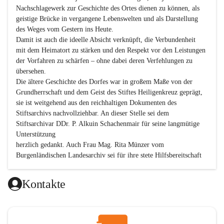
Nachschlagewerk zur Geschichte des Ortes dienen zu können, als 
geistige Brücke in vergangene Lebenswelten und als Darstellung 
des Weges vom Gestern ins Heute.

Damit ist auch die ideelle Absicht verknüpft, die Verbundenheit 
mit dem Heimatort zu stärken und den Respekt vor den Leistungen 
der Vorfahren zu schärfen – ohne dabei deren Verfehlungen zu 
übersehen.

Die ältere Geschichte des Dorfes war in großem Maße von der 
Grundherrschaft und dem Geist des Stiftes Heiligenkreuz geprägt, 
sie ist weitgehend aus den reichhaltigen Dokumenten des 
Stiftsarchivs nachvollziehbar. An dieser Stelle sei dem 
Stiftsarchivar DDr. P. Alkuin Schachenmair für seine langmütige 
Unterstützung

herzlich gedankt. Auch Frau Mag. Rita Münzer vom 
Burgenländischen Landesarchiv sei für ihre stete Hilfsbereitschaft 
gedankt.

Dank gilt den Textautoren dieser Chronik, dem kleinen 
Kontakte
Redaktionsteam, für die gute Zusammenarbeit.

Vor allem aber muss den vielen Windenerinnen und Windenern 
gedankt werden, die durch ihre Erinnerungen, Informationen und 