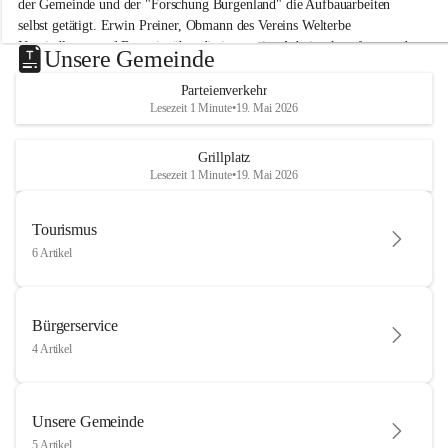
der Gemeinde und der "Forschung Burgenland" die Aufbauarbeiten 
selbst getätigt. Erwin Preiner, Obmann des Vereins Welterbe 
Neusiedlersee und Bgm. ist über die innovative Arbeit sehr erfreut und 
Unsere Gemeinde
hofft auf baldige praktische Anwendung der Forschungsergebnisse.
Parteienverkehr
Gerade in Zeiten des Klimawandels ist jede technologische Innovation 
Lesezeit 1 Minute
•
19. Mai 2026
wichtig!
Weitere Infos folgen in Kürze.
+4
Grillplatz
Lesezeit 1 Minute
•
19. Mai 2026
Tourismus
6 Artikel
Bürgerservice
4 Artikel
Unsere Gemeinde
5 Artikel