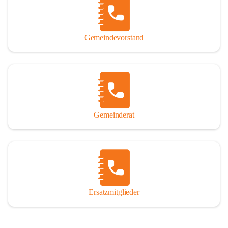
So darf ich Sie zu einer interessanten, vergnüglichen und 
manchmal auch nachdenklich machenden Zeitreise durch die 
Jahrhunderte, ja Jahrtausende alte Geschichte von der Steinzeit 
Gemeindevorstand
über das mittelalterliche Sasun bis in das heutige Winden am See 
einladen.

Gemeinderat
Ersatzmitglieder