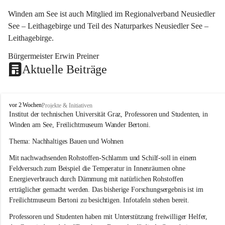
Winden am See ist auch Mitglied im Regionalverband Neusiedler 
See – Leithagebirge und Teil des Naturparkes Neusiedler See – 
Leithagebirge.
Bürgermeister Erwin Preiner 
Aktuelle Beiträge
W
vor 2 Wochen
Projekte & Initiativen
i
Institut der technischen Universität Graz, Professoren und Studenten, in 
n
Winden am See, Freilichtmuseum Wander Bertoni.
d
e
Thema: Nachhaltiges Bauen und Wohnen
n
Mit nachwachsenden Rohstoffen-Schlamm und Schilf-soll in einem 
a
m
Feldversuch zum Beispiel die Temperatur in Innenräumen ohne 
S
Energieverbrauch durch Dämmung mit natürlichen Rohstoffen 
e
erträglicher gemacht werden. Das bisherige Forschungsergebnis ist im 
e
Freilichtmuseum Bertoni zu besichtigen. Infotafeln stehen bereit.
Professoren und Studenten haben mit Unterstützung freiwilliger Helfer, 