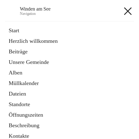
Winden am See
Navigation
Winden am See
Start
Herzlich willkommen
öffnet
Daten & Fakten
Beiträge
in
Externe Webseite
neuem
Unsere Gemeinde
Tab
öffnet
Bebauungsplan
in
Ordner
Alben
neuem
Tab
Müllkalender
+5
Dateien
Standorte
Öffnungszeiten
Beschreibung
Hauptadresse
Kontakte