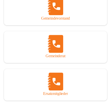
So darf ich Sie zu einer interessanten, vergnüglichen und 
manchmal auch nachdenklich machenden Zeitreise durch die 
Jahrhunderte, ja Jahrtausende alte Geschichte von der Steinzeit 
Gemeindevorstand
über das mittelalterliche Sasun bis in das heutige Winden am See 
einladen.

Gemeinderat
Ersatzmitglieder