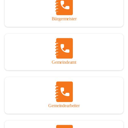
durch das Überlassen von Fotos und Dokumenten zum Gesamtbild 
dieses Buches wesentlich beigetragen haben.

Bürgermeister
Der Zeitdruck war enorm, um das Werk auch zeitgerecht für das 
Jubiläumsjahr abschließen zu können. Daher mag um Nachsicht 
gebeten werden, wenn gewisse Themen nicht in der gebotenen 
Ausführlichkeit behandelt erscheinen, oder auch der eine oder 
andere Fehler unterlief. Die Autoren haben nach ihren 
individuellen Möglichkeiten mit bestem Wissen und Gewissen 
gearbeitet.

Gemeindeamt
Die umfangreiche Chronik ist primär nicht als wissenschaftliches 
Werk angelegt. Mit Ausnahme des ersten Beitrages von Univ.-Prof. 
Andreas Rohatsch wurde auf das System der Fußnoten verzichtet. 
Wo eine genaue Quellenangabe sinnvoll und notwendig erschien, 
sind die entsprechenden Quellenhinweise in den fließenden Text 
eingearbeitet. Der leichteren Lesbarkeit halber ist auch von einer 
streng gendergerechten Ausdrucksform Abstand genommen 
Gemeindearbeiter
worden. Aus dem gleichen Grund wird bei der Ortsnamennennung 
weitgehend die Kurzform Winden gebraucht, obwohl der offizielle 
Name „Winden am See“ lautet – übrigens erst seit dem Jahr 1939.
