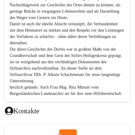
Nachschlagewerk zur Geschichte des Ortes dienen zu können, als 
geistige Brücke in vergangene Lebenswelten und als Darstellung 
des Weges vom Gestern ins Heute.

Damit ist auch die ideelle Absicht verknüpft, die Verbundenheit 
mit dem Heimatort zu stärken und den Respekt vor den Leistungen 
der Vorfahren zu schärfen – ohne dabei deren Verfehlungen zu 
übersehen.

Die ältere Geschichte des Dorfes war in großem Maße von der 
Grundherrschaft und dem Geist des Stiftes Heiligenkreuz geprägt, 
sie ist weitgehend aus den reichhaltigen Dokumenten des 
Stiftsarchivs nachvollziehbar. An dieser Stelle sei dem 
Stiftsarchivar DDr. P. Alkuin Schachenmair für seine langmütige 
Unterstützung

herzlich gedankt. Auch Frau Mag. Rita Münzer vom 
Burgenländischen Landesarchiv sei für ihre stete Hilfsbereitschaft 
gedankt.

Dank gilt den Textautoren dieser Chronik, dem kleinen 
Kontakte
Redaktionsteam, für die gute Zusammenarbeit.

Vor allem aber muss den vielen Windenerinnen und Windenern 
gedankt werden, die durch ihre Erinnerungen, Informationen und 