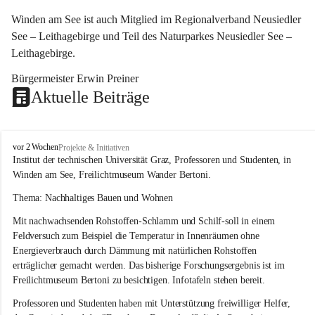
Winden am See ist auch Mitglied im Regionalverband Neusiedler 
See – Leithagebirge und Teil des Naturparkes Neusiedler See – 
Leithagebirge.
Bürgermeister Erwin Preiner 
Aktuelle Beiträge
W
vor 2 Wochen
Projekte & Initiativen
i
Institut der technischen Universität Graz, Professoren und Studenten, in 
n
Winden am See, Freilichtmuseum Wander Bertoni.
d
e
Thema: Nachhaltiges Bauen und Wohnen
n
Mit nachwachsenden Rohstoffen-Schlamm und Schilf-soll in einem 
a
m
Feldversuch zum Beispiel die Temperatur in Innenräumen ohne 
S
Energieverbrauch durch Dämmung mit natürlichen Rohstoffen 
e
erträglicher gemacht werden. Das bisherige Forschungsergebnis ist im 
e
Freilichtmuseum Bertoni zu besichtigen. Infotafeln stehen bereit.
Professoren und Studenten haben mit Unterstützung freiwilliger Helfer, 