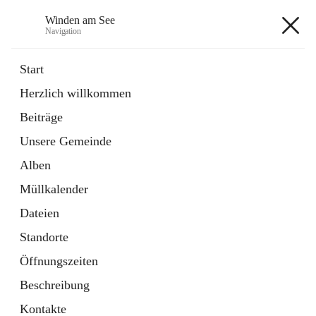
Winden am See
Navigation
Winden am See
Start
Herzlich willkommen
öffnet
Daten & Fakten
Beiträge
in
Externe Webseite
neuem
Unsere Gemeinde
Tab
öffnet
Bebauungsplan
in
Ordner
Alben
neuem
Tab
Müllkalender
+5
Dateien
Standorte
Öffnungszeiten
Beschreibung
Hauptadresse
Kontakte