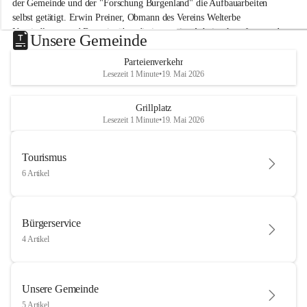
der Gemeinde und der "Forschung Burgenland" die Aufbauarbeiten 
selbst getätigt. Erwin Preiner, Obmann des Vereins Welterbe 
Neusiedlersee und Bgm. ist über die innovative Arbeit sehr erfreut und 
Unsere Gemeinde
hofft auf baldige praktische Anwendung der Forschungsergebnisse.
Parteienverkehr
Gerade in Zeiten des Klimawandels ist jede technologische Innovation 
Lesezeit 1 Minute
•
19. Mai 2026
wichtig!
Weitere Infos folgen in Kürze.
+4
Grillplatz
Lesezeit 1 Minute
•
19. Mai 2026
Tourismus
6 Artikel
Bürgerservice
4 Artikel
Unsere Gemeinde
5 Artikel