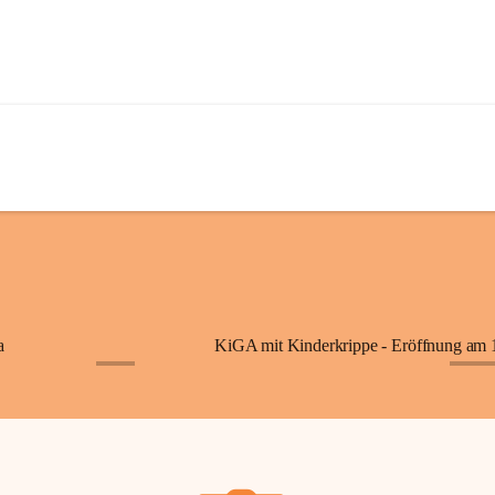
a
+7
+87