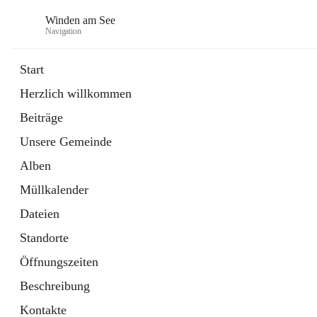
Winden am See
Navigation
Start
Herzlich willkommen
öffnet
Daten & Fakten
Beiträge
in
Externe Webseite
neuem
Unsere Gemeinde
Tab
öffnet
Bebauungsplan
in
Ordner
Alben
neuem
Tab
Müllkalender
Dateien
Standorte
Öffnungszeiten
Beschreibung
Kontakte