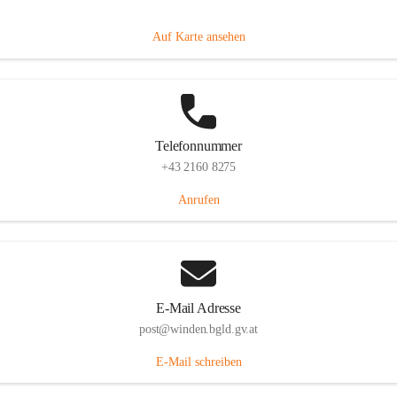
Hauptstraße 8, 7092 Winden am See, AUT
Auf Karte ansehen
Telefonnummer
+43 2160 8275
Anrufen
E-Mail Adresse
post@winden.bgld.gv.at
E-Mail schreiben