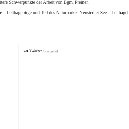
eitere Schwerpunkte der Arbeit von Bgm. Preiner.
 – Leithagebirge und Teil des Naturparkes Neusiedler See – Leithageb
W
vor 3 Wochen
Jobangebot
i
n
d
e
n
a
m
S
e
e