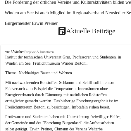
Die Förderung der örtlichen Vereine und Kulturaktivitäten bilden w
Winden am See ist auch Mitglied im Regionalverband Neusiedler See
Bürgermeister Erwin Preiner 
Aktuelle Beiträge
W
vor 3 Wochen
Projekte & Initiativen
i
Institut der technischen Universität Graz, Professoren und Studenten, in 
n
Winden am See, Freilichtmuseum Wander Bertoni.
d
e
Thema: Nachhaltiges Bauen und Wohnen
n
Mit nachwachsenden Rohstoffen-Schlamm und Schilf-soll in einem 
a
m
Feldversuch zum Beispiel die Temperatur in Innenräumen ohne 
S
Energieverbrauch durch Dämmung mit natürlichen Rohstoffen 
e
erträglicher gemacht werden. Das bisherige Forschungsergebnis ist im 
e
Freilichtmuseum Bertoni zu besichtigen. Infotafeln stehen bereit.
Professoren und Studenten haben mit Unterstützung freiwilliger Helfer, 
der Gemeinde und der "Forschung Burgenland" die Aufbauarbeiten 
selbst getätigt. Erwin Preiner, Obmann des Vereins Welterbe 