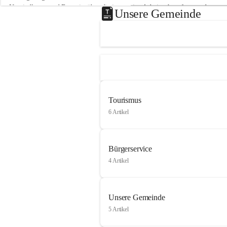
Neusiedlersee und Bgm. ist über die innovative Arbeit sehr erfreut und 
Unsere Gemeinde
hofft auf baldige praktische Anwendung der Forschungsergebnisse.
Gerade in Zeiten des Klimawandels ist jede technologische Innovation 
wichtig!
Weitere Infos folgen in Kürze.
+4
Tourismus
6 Artikel
Bürgerservice
4 Artikel
Unsere Gemeinde
5 Artikel