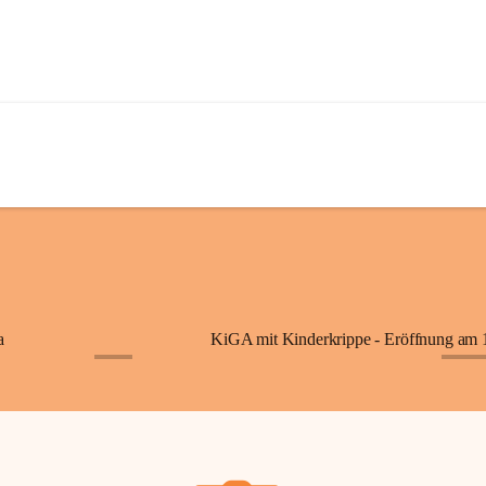
a
+7
+87