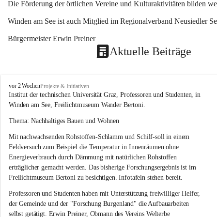
Die Förderung der örtlichen Vereine und Kulturaktivitäten bilden w
Winden am See ist auch Mitglied im Regionalverband Neusiedler See
Bürgermeister Erwin Preiner 
Aktuelle Beiträge
W
vor 2 Wochen
Projekte & Initiativen
i
Institut der technischen Universität Graz, Professoren und Studenten, in 
n
Winden am See, Freilichtmuseum Wander Bertoni.
d
e
Thema: Nachhaltiges Bauen und Wohnen
n
Mit nachwachsenden Rohstoffen-Schlamm und Schilf-soll in einem 
a
m
Feldversuch zum Beispiel die Temperatur in Innenräumen ohne 
S
Energieverbrauch durch Dämmung mit natürlichen Rohstoffen 
e
erträglicher gemacht werden. Das bisherige Forschungsergebnis ist im 
e
Freilichtmuseum Bertoni zu besichtigen. Infotafeln stehen bereit.
Professoren und Studenten haben mit Unterstützung freiwilliger Helfer, 
der Gemeinde und der "Forschung Burgenland" die Aufbauarbeiten 
selbst getätigt. Erwin Preiner, Obmann des Vereins Welterbe 