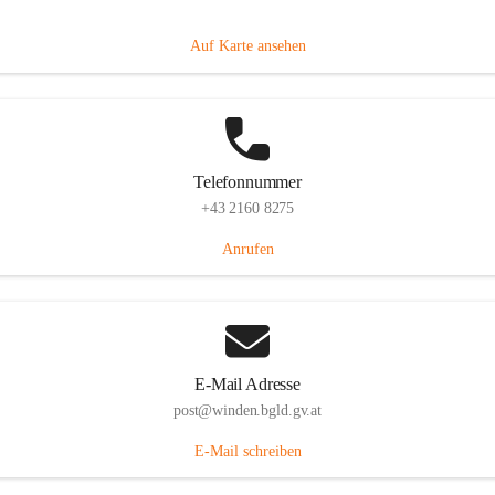
Hauptstraße 8, 7092 Winden am See, AUT
Auf Karte ansehen
Telefonnummer
+43 2160 8275
Anrufen
E-Mail Adresse
post@winden.bgld.gv.at
E-Mail schreiben