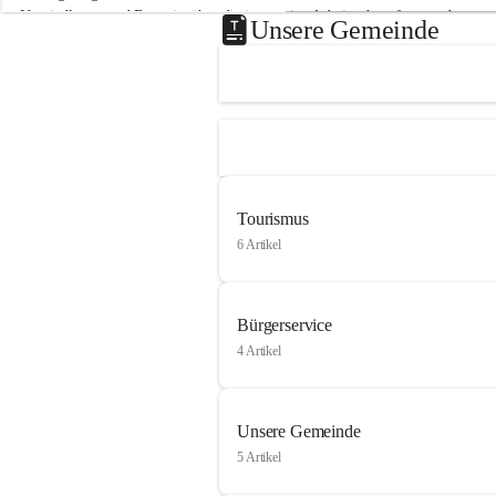
Neusiedlersee und Bgm. ist über die innovative Arbeit sehr erfreut und 
Unsere Gemeinde
hofft auf baldige praktische Anwendung der Forschungsergebnisse.
Gerade in Zeiten des Klimawandels ist jede technologische Innovation 
wichtig!
Weitere Infos folgen in Kürze.
+4
Tourismus
6 Artikel
Bürgerservice
4 Artikel
Unsere Gemeinde
5 Artikel