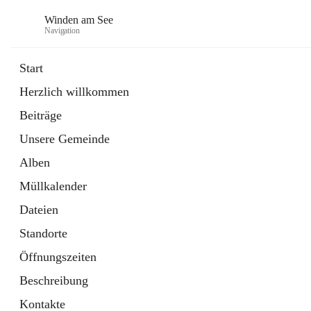
Winden am See
Navigation
Start
Herzlich willkommen
öffnet
Daten & Fakten
Beiträge
in
Externe Webseite
neuem
Unsere Gemeinde
Tab
öffnet
Bebauungsplan
in
Ordner
Alben
neuem
Tab
Müllkalender
Dateien
Standorte
Öffnungszeiten
Beschreibung
Kontakte