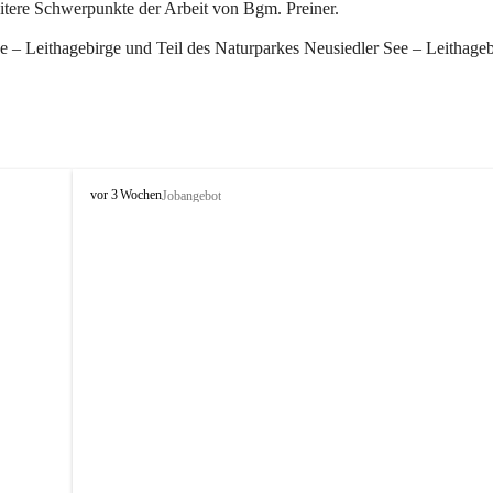
eitere Schwerpunkte der Arbeit von Bgm. Preiner.
 – Leithagebirge und Teil des Naturparkes Neusiedler See – Leithageb
W
vor 3 Wochen
Jobangebot
i
n
d
e
n
a
m
S
e
e