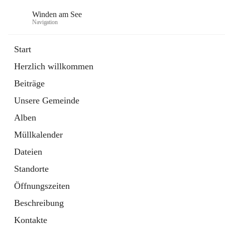
Winden am See
Navigation
Start
Herzlich willkommen
öffnet
Daten & Fakten
Beiträge
in
Externe Webseite
neuem
Unsere Gemeinde
Tab
öffnet
Bebauungsplan
in
Ordner
Alben
neuem
Tab
Müllkalender
Dateien
Standorte
Öffnungszeiten
Beschreibung
Kontakte