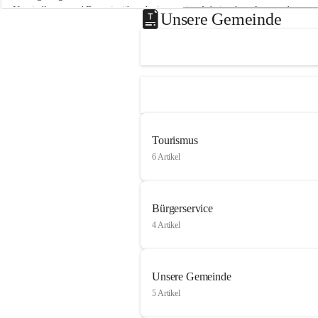
Neusiedlersee und Bgm. ist über die innovative Arbeit sehr erfreut und 
Unsere Gemeinde
hofft auf baldige praktische Anwendung der Forschungsergebnisse.
Gerade in Zeiten des Klimawandels ist jede technologische Innovation 
wichtig!
Weitere Infos folgen in Kürze.
+4
Tourismus
6 Artikel
Bürgerservice
4 Artikel
Unsere Gemeinde
5 Artikel