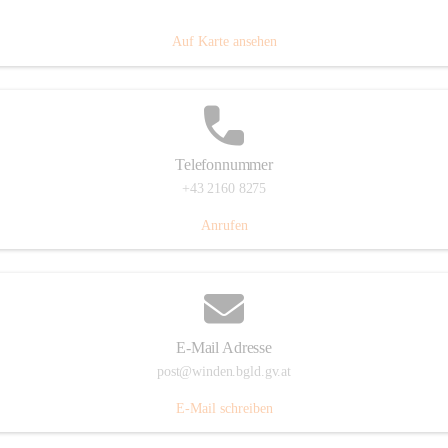
Hauptstraße 8, 7092 Winden am See, AUT
Auf Karte ansehen
Telefonnummer
+43 2160 8275
Anrufen
E-Mail Adresse
post@winden.bgld.gv.at
E-Mail schreiben