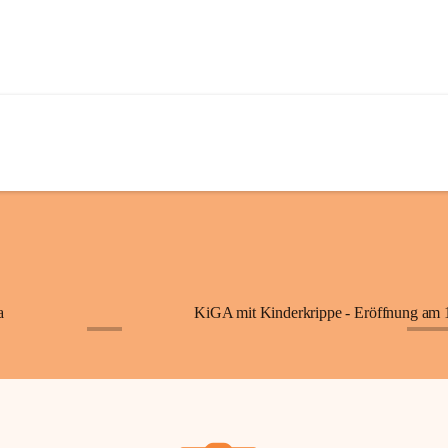
a
+7
+87