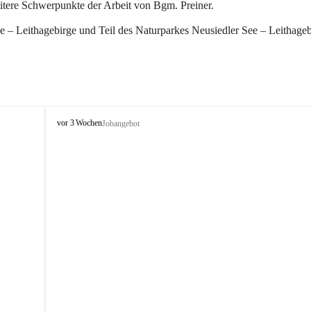
eitere Schwerpunkte der Arbeit von Bgm. Preiner.
 – Leithagebirge und Teil des Naturparkes Neusiedler See – Leithageb
W
vor 3 Wochen
Jobangebot
i
n
d
e
n
a
m
S
e
e