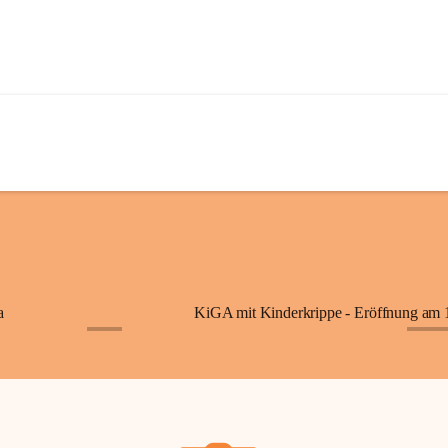
a
+7
+87