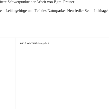
eitere Schwerpunkte der Arbeit von Bgm. Preiner.
 – Leithagebirge und Teil des Naturparkes Neusiedler See – Leithageb
W
vor 3 Wochen
Jobangebot
i
n
d
e
n
a
m
S
e
e