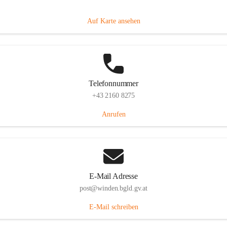
Hauptstraße 8, 7092 Winden am See, AUT
Auf Karte ansehen
Telefonnummer
+43 2160 8275
Anrufen
E-Mail Adresse
post@winden.bgld.gv.at
E-Mail schreiben