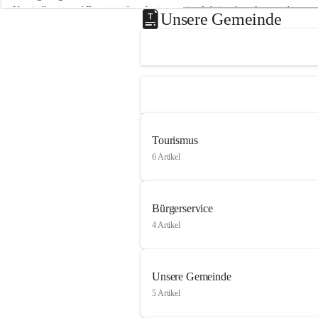
Neusiedlersee und Bgm. ist über die innovative Arbeit sehr erfreut und 
Unsere Gemeinde
hofft auf baldige praktische Anwendung der Forschungsergebnisse.
Gerade in Zeiten des Klimawandels ist jede technologische Innovation 
wichtig!
Weitere Infos folgen in Kürze.
+4
Tourismus
6 Artikel
Bürgerservice
4 Artikel
Unsere Gemeinde
5 Artikel