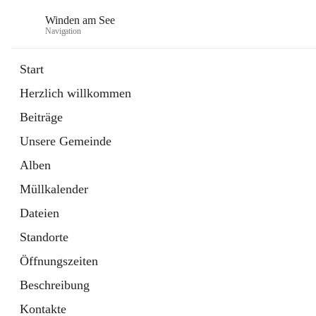
Winden am See
Navigation
Start
Herzlich willkommen
öffnet
Daten & Fakten
Beiträge
in
Externe Webseite
neuem
Unsere Gemeinde
Tab
öffnet
Bebauungsplan
in
Ordner
Alben
neuem
Tab
Müllkalender
Dateien
Standorte
Öffnungszeiten
Beschreibung
Kontakte