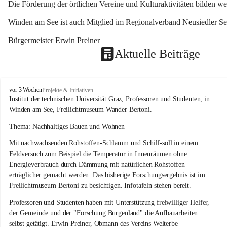
Die Förderung der örtlichen Vereine und Kulturaktivitäten bilden w
Winden am See ist auch Mitglied im Regionalverband Neusiedler See
Bürgermeister Erwin Preiner 
Aktuelle Beiträge
W
vor 3 Wochen
Projekte & Initiativen
i
Institut der technischen Universität Graz, Professoren und Studenten, in 
n
Winden am See, Freilichtmuseum Wander Bertoni.
d
e
Thema: Nachhaltiges Bauen und Wohnen
n
Mit nachwachsenden Rohstoffen-Schlamm und Schilf-soll in einem 
a
m
Feldversuch zum Beispiel die Temperatur in Innenräumen ohne 
S
Energieverbrauch durch Dämmung mit natürlichen Rohstoffen 
e
erträglicher gemacht werden. Das bisherige Forschungsergebnis ist im 
e
Freilichtmuseum Bertoni zu besichtigen. Infotafeln stehen bereit.
Professoren und Studenten haben mit Unterstützung freiwilliger Helfer, 
der Gemeinde und der "Forschung Burgenland" die Aufbauarbeiten 
selbst getätigt. Erwin Preiner, Obmann des Vereins Welterbe 