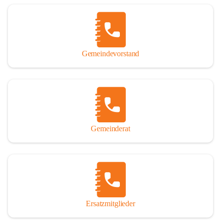
Name „Winden am See“ lautet – übrigens erst seit dem Jahr 1939.

So darf ich Sie zu einer interessanten, vergnüglichen und 
manchmal auch nachdenklich machenden Zeitreise durch die 
Jahrhunderte, ja Jahrtausende alte Geschichte von der Steinzeit 
Gemeindevorstand
über das mittelalterliche Sasun bis in das heutige Winden am See 
einladen.

Gemeinderat
Ersatzmitglieder