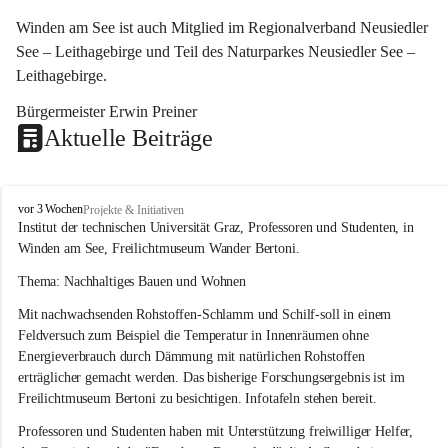
Winden am See ist auch Mitglied im Regionalverband Neusiedler 
See – Leithagebirge und Teil des Naturparkes Neusiedler See – 
Leithagebirge.
Bürgermeister Erwin Preiner 
Aktuelle Beiträge
W
vor 3 Wochen
Projekte & Initiativen
i
Institut der technischen Universität Graz, Professoren und Studenten, in 
n
Winden am See, Freilichtmuseum Wander Bertoni.
d
e
Thema: Nachhaltiges Bauen und Wohnen
n
Mit nachwachsenden Rohstoffen-Schlamm und Schilf-soll in einem 
a
m
Feldversuch zum Beispiel die Temperatur in Innenräumen ohne 
S
Energieverbrauch durch Dämmung mit natürlichen Rohstoffen 
e
erträglicher gemacht werden. Das bisherige Forschungsergebnis ist im 
e
Freilichtmuseum Bertoni zu besichtigen. Infotafeln stehen bereit.
Professoren und Studenten haben mit Unterstützung freiwilliger Helfer, 