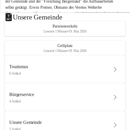
der Gemeinde und der "Forschung Burgenland" die Aufbauarbeiten 
selbst getätigt. Erwin Preiner, Obmann des Vereins Welterbe 
Neusiedlersee und Bgm. ist über die innovative Arbeit sehr erfreut und 
Unsere Gemeinde
hofft auf baldige praktische Anwendung der Forschungsergebnisse.
Parteienverkehr
Gerade in Zeiten des Klimawandels ist jede technologische Innovation 
Lesezeit 1 Minute
•
19. Mai 2026
wichtig!
Weitere Infos folgen in Kürze.
+4
Grillplatz
Lesezeit 1 Minute
•
19. Mai 2026
Tourismus
6 Artikel
Bürgerservice
4 Artikel
Unsere Gemeinde
5 Artikel