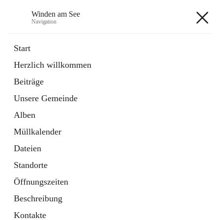
Winden am See
Navigation
Winden am See
Start
Herzlich willkommen
öffnet
Daten & Fakten
Beiträge
in
Externe Webseite
neuem
Unsere Gemeinde
Tab
öffnet
Bebauungsplan
in
Ordner
Alben
neuem
Tab
Müllkalender
+5
Dateien
Standorte
Öffnungszeiten
Beschreibung
Hauptadresse
Kontakte