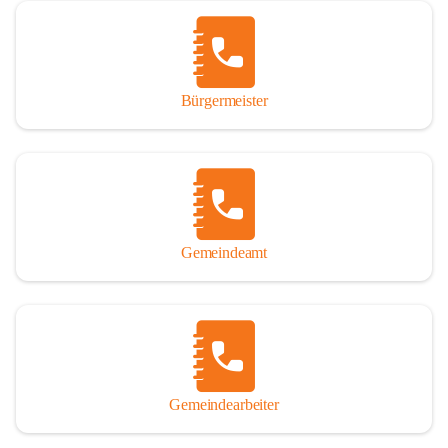
Vor allem aber muss den vielen Windenerinnen und Windenern 
gedankt werden, die durch ihre Erinnerungen, Informationen und 
durch das Überlassen von Fotos und Dokumenten zum Gesamtbild 
dieses Buches wesentlich beigetragen haben.

Bürgermeister
Der Zeitdruck war enorm, um das Werk auch zeitgerecht für das 
Jubiläumsjahr abschließen zu können. Daher mag um Nachsicht 
gebeten werden, wenn gewisse Themen nicht in der gebotenen 
Ausführlichkeit behandelt erscheinen, oder auch der eine oder 
andere Fehler unterlief. Die Autoren haben nach ihren 
individuellen Möglichkeiten mit bestem Wissen und Gewissen 
gearbeitet.

Gemeindeamt
Die umfangreiche Chronik ist primär nicht als wissenschaftliches 
Werk angelegt. Mit Ausnahme des ersten Beitrages von Univ.-Prof. 
Andreas Rohatsch wurde auf das System der Fußnoten verzichtet. 
Wo eine genaue Quellenangabe sinnvoll und notwendig erschien, 
sind die entsprechenden Quellenhinweise in den fließenden Text 
eingearbeitet. Der leichteren Lesbarkeit halber ist auch von einer 
streng gendergerechten Ausdrucksform Abstand genommen 
Gemeindearbeiter
worden. Aus dem gleichen Grund wird bei der Ortsnamennennung 
weitgehend die Kurzform Winden gebraucht, obwohl der offizielle 