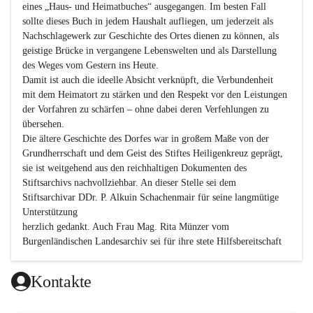
eines „Haus- und Heimatbuches“ ausgegangen. Im besten Fall 
sollte dieses Buch in jedem Haushalt aufliegen, um jederzeit als 
Nachschlagewerk zur Geschichte des Ortes dienen zu können, als 
geistige Brücke in vergangene Lebenswelten und als Darstellung 
des Weges vom Gestern ins Heute.

Damit ist auch die ideelle Absicht verknüpft, die Verbundenheit 
mit dem Heimatort zu stärken und den Respekt vor den Leistungen 
der Vorfahren zu schärfen – ohne dabei deren Verfehlungen zu 
übersehen.

Die ältere Geschichte des Dorfes war in großem Maße von der 
Grundherrschaft und dem Geist des Stiftes Heiligenkreuz geprägt, 
sie ist weitgehend aus den reichhaltigen Dokumenten des 
Stiftsarchivs nachvollziehbar. An dieser Stelle sei dem 
Stiftsarchivar DDr. P. Alkuin Schachenmair für seine langmütige 
Unterstützung

herzlich gedankt. Auch Frau Mag. Rita Münzer vom 
Burgenländischen Landesarchiv sei für ihre stete Hilfsbereitschaft 
gedankt.

Dank gilt den Textautoren dieser Chronik, dem kleinen 
Kontakte
Redaktionsteam, für die gute Zusammenarbeit.
