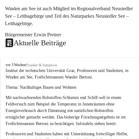
Winden am See ist auch Mitglied im Regionalverband Neusiedler 
See – Leithagebirge und Teil des Naturparkes Neusiedler See – 
Leithagebirge.
Bürgermeister Erwin Preiner 
Aktuelle Beiträge
W
vor 3 Wochen
Projekte & Initiativen
i
Institut der technischen Universität Graz, Professoren und Studenten, in 
n
Winden am See, Freilichtmuseum Wander Bertoni.
d
e
Thema: Nachhaltiges Bauen und Wohnen
n
Mit nachwachsenden Rohstoffen-Schlamm und Schilf-soll in einem 
a
m
Feldversuch zum Beispiel die Temperatur in Innenräumen ohne 
S
Energieverbrauch durch Dämmung mit natürlichen Rohstoffen 
e
erträglicher gemacht werden. Das bisherige Forschungsergebnis ist im 
e
Freilichtmuseum Bertoni zu besichtigen. Infotafeln stehen bereit.
Professoren und Studenten haben mit Unterstützung freiwilliger Helfer, 