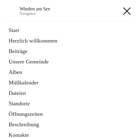
Winden am See
Navigation
Winden am See
Start
Herzlich willkommen
öffnet
Daten & Fakten
Beiträge
in
Externe Webseite
neuem
Unsere Gemeinde
Tab
öffnet
Bebauungsplan
in
Ordner
Alben
neuem
Tab
Müllkalender
+5
Dateien
Standorte
Öffnungszeiten
Beschreibung
Hauptadresse
Kontakte