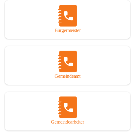
Vor allem aber muss den vielen Windenerinnen und Windenern 
gedankt werden, die durch ihre Erinnerungen, Informationen und 
durch das Überlassen von Fotos und Dokumenten zum Gesamtbild 
dieses Buches wesentlich beigetragen haben.

Bürgermeister
Der Zeitdruck war enorm, um das Werk auch zeitgerecht für das 
Jubiläumsjahr abschließen zu können. Daher mag um Nachsicht 
gebeten werden, wenn gewisse Themen nicht in der gebotenen 
Ausführlichkeit behandelt erscheinen, oder auch der eine oder 
andere Fehler unterlief. Die Autoren haben nach ihren 
individuellen Möglichkeiten mit bestem Wissen und Gewissen 
gearbeitet.

Gemeindeamt
Die umfangreiche Chronik ist primär nicht als wissenschaftliches 
Werk angelegt. Mit Ausnahme des ersten Beitrages von Univ.-Prof. 
Andreas Rohatsch wurde auf das System der Fußnoten verzichtet. 
Wo eine genaue Quellenangabe sinnvoll und notwendig erschien, 
sind die entsprechenden Quellenhinweise in den fließenden Text 
eingearbeitet. Der leichteren Lesbarkeit halber ist auch von einer 
streng gendergerechten Ausdrucksform Abstand genommen 
Gemeindearbeiter
worden. Aus dem gleichen Grund wird bei der Ortsnamennennung 
weitgehend die Kurzform Winden gebraucht, obwohl der offizielle 