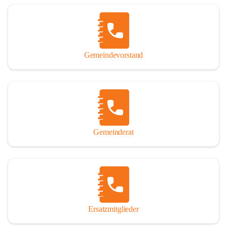
Name „Winden am See“ lautet – übrigens erst seit dem Jahr 1939.

So darf ich Sie zu einer interessanten, vergnüglichen und 
manchmal auch nachdenklich machenden Zeitreise durch die 
Jahrhunderte, ja Jahrtausende alte Geschichte von der Steinzeit 
Gemeindevorstand
über das mittelalterliche Sasun bis in das heutige Winden am See 
einladen.

Gemeinderat
Ersatzmitglieder