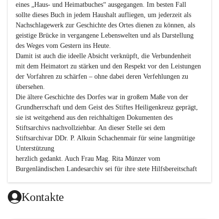
eines „Haus- und Heimatbuches“ ausgegangen. Im besten Fall 
sollte dieses Buch in jedem Haushalt aufliegen, um jederzeit als 
Nachschlagewerk zur Geschichte des Ortes dienen zu können, als 
geistige Brücke in vergangene Lebenswelten und als Darstellung 
des Weges vom Gestern ins Heute.

Damit ist auch die ideelle Absicht verknüpft, die Verbundenheit 
mit dem Heimatort zu stärken und den Respekt vor den Leistungen 
der Vorfahren zu schärfen – ohne dabei deren Verfehlungen zu 
übersehen.

Die ältere Geschichte des Dorfes war in großem Maße von der 
Grundherrschaft und dem Geist des Stiftes Heiligenkreuz geprägt, 
sie ist weitgehend aus den reichhaltigen Dokumenten des 
Stiftsarchivs nachvollziehbar. An dieser Stelle sei dem 
Stiftsarchivar DDr. P. Alkuin Schachenmair für seine langmütige 
Unterstützung

herzlich gedankt. Auch Frau Mag. Rita Münzer vom 
Burgenländischen Landesarchiv sei für ihre stete Hilfsbereitschaft 
gedankt.

Dank gilt den Textautoren dieser Chronik, dem kleinen 
Kontakte
Redaktionsteam, für die gute Zusammenarbeit.
