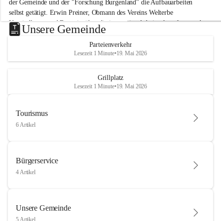
der Gemeinde und der "Forschung Burgenland" die Aufbauarbeiten 
selbst getätigt. Erwin Preiner, Obmann des Vereins Welterbe 
Neusiedlersee und Bgm. ist über die innovative Arbeit sehr erfreut und 
Unsere Gemeinde
hofft auf baldige praktische Anwendung der Forschungsergebnisse.
Parteienverkehr
Gerade in Zeiten des Klimawandels ist jede technologische Innovation 
Lesezeit 1 Minute
•
19. Mai 2026
wichtig!
Weitere Infos folgen in Kürze.
+4
Grillplatz
Lesezeit 1 Minute
•
19. Mai 2026
Tourismus
6 Artikel
Bürgerservice
4 Artikel
Unsere Gemeinde
5 Artikel