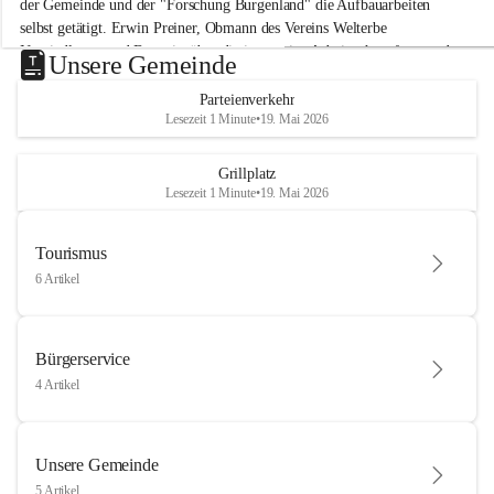
der Gemeinde und der "Forschung Burgenland" die Aufbauarbeiten 
selbst getätigt. Erwin Preiner, Obmann des Vereins Welterbe 
Neusiedlersee und Bgm. ist über die innovative Arbeit sehr erfreut und 
Unsere Gemeinde
hofft auf baldige praktische Anwendung der Forschungsergebnisse.
Parteienverkehr
Gerade in Zeiten des Klimawandels ist jede technologische Innovation 
Lesezeit 1 Minute
•
19. Mai 2026
wichtig!
Weitere Infos folgen in Kürze.
+4
Grillplatz
Lesezeit 1 Minute
•
19. Mai 2026
Tourismus
6 Artikel
Bürgerservice
4 Artikel
Unsere Gemeinde
5 Artikel