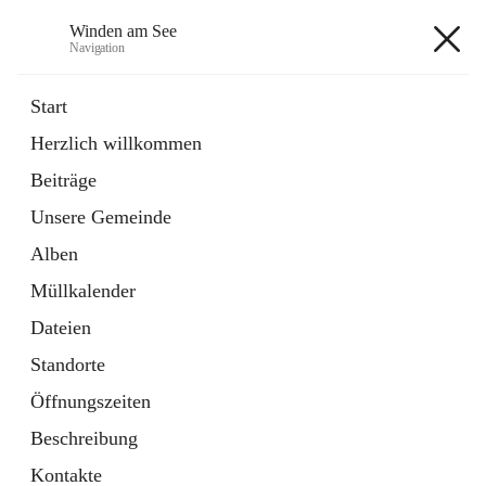
Winden am See
Navigation
Winden am See
Start
Herzlich willkommen
öffnet
Daten & Fakten
Beiträge
in
Externe Webseite
neuem
Unsere Gemeinde
Tab
öffnet
Bebauungsplan
in
Ordner
Alben
neuem
Tab
Müllkalender
+5
Dateien
Standorte
Öffnungszeiten
Beschreibung
Hauptadresse
Kontakte