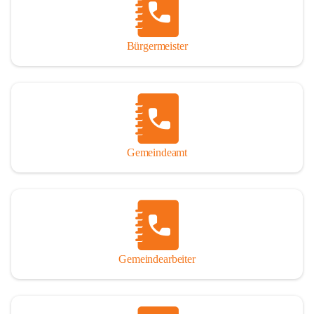
durch das Überlassen von Fotos und Dokumenten zum Gesamtbild 
dieses Buches wesentlich beigetragen haben.

Bürgermeister
Der Zeitdruck war enorm, um das Werk auch zeitgerecht für das 
Jubiläumsjahr abschließen zu können. Daher mag um Nachsicht 
gebeten werden, wenn gewisse Themen nicht in der gebotenen 
Ausführlichkeit behandelt erscheinen, oder auch der eine oder 
andere Fehler unterlief. Die Autoren haben nach ihren 
individuellen Möglichkeiten mit bestem Wissen und Gewissen 
gearbeitet.

Gemeindeamt
Die umfangreiche Chronik ist primär nicht als wissenschaftliches 
Werk angelegt. Mit Ausnahme des ersten Beitrages von Univ.-Prof. 
Andreas Rohatsch wurde auf das System der Fußnoten verzichtet. 
Wo eine genaue Quellenangabe sinnvoll und notwendig erschien, 
sind die entsprechenden Quellenhinweise in den fließenden Text 
eingearbeitet. Der leichteren Lesbarkeit halber ist auch von einer 
streng gendergerechten Ausdrucksform Abstand genommen 
Gemeindearbeiter
worden. Aus dem gleichen Grund wird bei der Ortsnamennennung 
weitgehend die Kurzform Winden gebraucht, obwohl der offizielle 
Name „Winden am See“ lautet – übrigens erst seit dem Jahr 1939.
