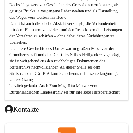
Nachschlagewerk zur Geschichte des Ortes dienen zu können, als 
geistige Brücke in vergangene Lebenswelten und als Darstellung 
des Weges vom Gestern ins Heute.

Damit ist auch die ideelle Absicht verknüpft, die Verbundenheit 
mit dem Heimatort zu stärken und den Respekt vor den Leistungen 
der Vorfahren zu schärfen – ohne dabei deren Verfehlungen zu 
übersehen.

Die ältere Geschichte des Dorfes war in großem Maße von der 
Grundherrschaft und dem Geist des Stiftes Heiligenkreuz geprägt, 
sie ist weitgehend aus den reichhaltigen Dokumenten des 
Stiftsarchivs nachvollziehbar. An dieser Stelle sei dem 
Stiftsarchivar DDr. P. Alkuin Schachenmair für seine langmütige 
Unterstützung

herzlich gedankt. Auch Frau Mag. Rita Münzer vom 
Burgenländischen Landesarchiv sei für ihre stete Hilfsbereitschaft 
gedankt.

Dank gilt den Textautoren dieser Chronik, dem kleinen 
Kontakte
Redaktionsteam, für die gute Zusammenarbeit.

Vor allem aber muss den vielen Windenerinnen und Windenern 
gedankt werden, die durch ihre Erinnerungen, Informationen und 