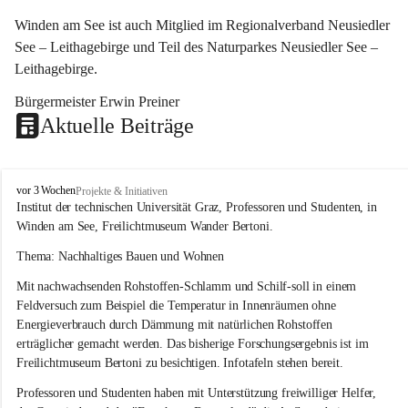
Winden am See ist auch Mitglied im Regionalverband Neusiedler 
See – Leithagebirge und Teil des Naturparkes Neusiedler See – 
Leithagebirge.
Bürgermeister Erwin Preiner 
Aktuelle Beiträge
W
vor 3 Wochen
Projekte & Initiativen
i
Institut der technischen Universität Graz, Professoren und Studenten, in 
n
Winden am See, Freilichtmuseum Wander Bertoni.
d
e
Thema: Nachhaltiges Bauen und Wohnen
n
Mit nachwachsenden Rohstoffen-Schlamm und Schilf-soll in einem 
a
m
Feldversuch zum Beispiel die Temperatur in Innenräumen ohne 
S
Energieverbrauch durch Dämmung mit natürlichen Rohstoffen 
e
erträglicher gemacht werden. Das bisherige Forschungsergebnis ist im 
e
Freilichtmuseum Bertoni zu besichtigen. Infotafeln stehen bereit.
Professoren und Studenten haben mit Unterstützung freiwilliger Helfer, 