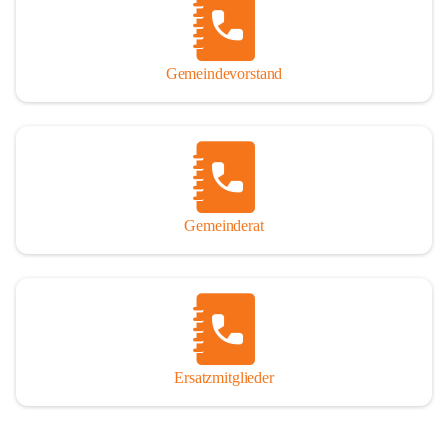
So darf ich Sie zu einer interessanten, vergnüglichen und 
manchmal auch nachdenklich machenden Zeitreise durch die 
Jahrhunderte, ja Jahrtausende alte Geschichte von der Steinzeit 
Gemeindevorstand
über das mittelalterliche Sasun bis in das heutige Winden am See 
einladen.

Gemeinderat
Ersatzmitglieder