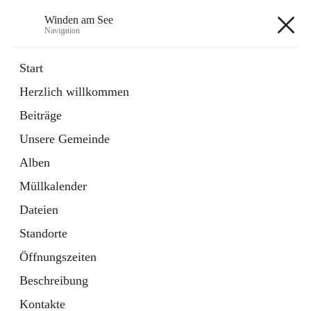
Winden am See
Navigation
Winden am See
Start
Herzlich willkommen
öffnet
Daten & Fakten
Beiträge
in
Externe Webseite
neuem
Unsere Gemeinde
Tab
öffnet
Bebauungsplan
in
Ordner
Alben
neuem
Tab
Müllkalender
+5
Dateien
Standorte
Öffnungszeiten
Beschreibung
Hauptadresse
Kontakte