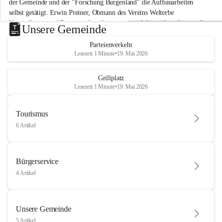
der Gemeinde und der "Forschung Burgenland" die Aufbauarbeiten 
selbst getätigt. Erwin Preiner, Obmann des Vereins Welterbe 
Neusiedlersee und Bgm. ist über die innovative Arbeit sehr erfreut und 
Unsere Gemeinde
hofft auf baldige praktische Anwendung der Forschungsergebnisse.
Parteienverkehr
Gerade in Zeiten des Klimawandels ist jede technologische Innovation 
Lesezeit 1 Minute
•
19. Mai 2026
wichtig!
Weitere Infos folgen in Kürze.
+4
Grillplatz
Lesezeit 1 Minute
•
19. Mai 2026
Tourismus
6 Artikel
Bürgerservice
4 Artikel
Unsere Gemeinde
5 Artikel