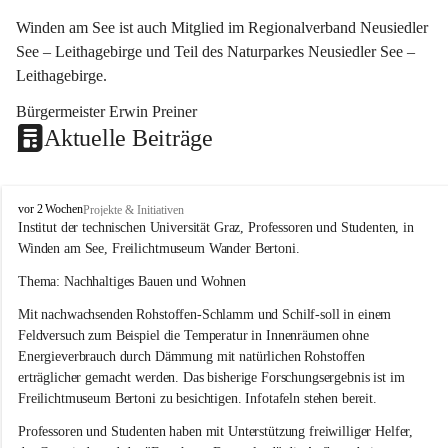
Winden am See ist auch Mitglied im Regionalverband Neusiedler 
See – Leithagebirge und Teil des Naturparkes Neusiedler See – 
Leithagebirge.
Bürgermeister Erwin Preiner 
Aktuelle Beiträge
W
vor 2 Wochen
Projekte & Initiativen
i
Institut der technischen Universität Graz, Professoren und Studenten, in 
n
Winden am See, Freilichtmuseum Wander Bertoni.
d
e
Thema: Nachhaltiges Bauen und Wohnen
n
Mit nachwachsenden Rohstoffen-Schlamm und Schilf-soll in einem 
a
m
Feldversuch zum Beispiel die Temperatur in Innenräumen ohne 
S
Energieverbrauch durch Dämmung mit natürlichen Rohstoffen 
e
erträglicher gemacht werden. Das bisherige Forschungsergebnis ist im 
e
Freilichtmuseum Bertoni zu besichtigen. Infotafeln stehen bereit.
Professoren und Studenten haben mit Unterstützung freiwilliger Helfer, 