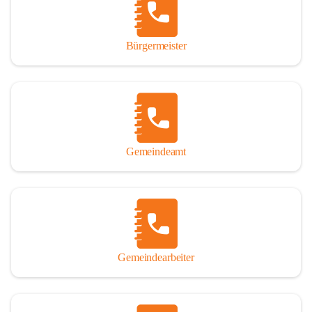
durch das Überlassen von Fotos und Dokumenten zum Gesamtbild 
dieses Buches wesentlich beigetragen haben.

Bürgermeister
Der Zeitdruck war enorm, um das Werk auch zeitgerecht für das 
Jubiläumsjahr abschließen zu können. Daher mag um Nachsicht 
gebeten werden, wenn gewisse Themen nicht in der gebotenen 
Ausführlichkeit behandelt erscheinen, oder auch der eine oder 
andere Fehler unterlief. Die Autoren haben nach ihren 
individuellen Möglichkeiten mit bestem Wissen und Gewissen 
gearbeitet.

Gemeindeamt
Die umfangreiche Chronik ist primär nicht als wissenschaftliches 
Werk angelegt. Mit Ausnahme des ersten Beitrages von Univ.-Prof. 
Andreas Rohatsch wurde auf das System der Fußnoten verzichtet. 
Wo eine genaue Quellenangabe sinnvoll und notwendig erschien, 
sind die entsprechenden Quellenhinweise in den fließenden Text 
eingearbeitet. Der leichteren Lesbarkeit halber ist auch von einer 
streng gendergerechten Ausdrucksform Abstand genommen 
Gemeindearbeiter
worden. Aus dem gleichen Grund wird bei der Ortsnamennennung 
weitgehend die Kurzform Winden gebraucht, obwohl der offizielle 
Name „Winden am See“ lautet – übrigens erst seit dem Jahr 1939.
