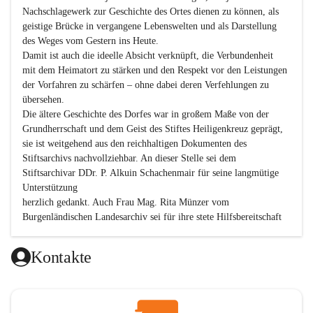
Nachschlagewerk zur Geschichte des Ortes dienen zu können, als 
geistige Brücke in vergangene Lebenswelten und als Darstellung 
des Weges vom Gestern ins Heute.

Damit ist auch die ideelle Absicht verknüpft, die Verbundenheit 
mit dem Heimatort zu stärken und den Respekt vor den Leistungen 
der Vorfahren zu schärfen – ohne dabei deren Verfehlungen zu 
übersehen.

Die ältere Geschichte des Dorfes war in großem Maße von der 
Grundherrschaft und dem Geist des Stiftes Heiligenkreuz geprägt, 
sie ist weitgehend aus den reichhaltigen Dokumenten des 
Stiftsarchivs nachvollziehbar. An dieser Stelle sei dem 
Stiftsarchivar DDr. P. Alkuin Schachenmair für seine langmütige 
Unterstützung

herzlich gedankt. Auch Frau Mag. Rita Münzer vom 
Burgenländischen Landesarchiv sei für ihre stete Hilfsbereitschaft 
gedankt.

Dank gilt den Textautoren dieser Chronik, dem kleinen 
Kontakte
Redaktionsteam, für die gute Zusammenarbeit.

Vor allem aber muss den vielen Windenerinnen und Windenern 
gedankt werden, die durch ihre Erinnerungen, Informationen und 