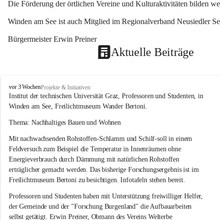
Die Förderung der örtlichen Vereine und Kulturaktivitäten bilden w
Winden am See ist auch Mitglied im Regionalverband Neusiedler See
Bürgermeister Erwin Preiner 
Aktuelle Beiträge
W
vor 3 Wochen
Projekte & Initiativen
i
Institut der technischen Universität Graz, Professoren und Studenten, in 
n
Winden am See, Freilichtmuseum Wander Bertoni.
d
e
Thema: Nachhaltiges Bauen und Wohnen
n
Mit nachwachsenden Rohstoffen-Schlamm und Schilf-soll in einem 
a
m
Feldversuch zum Beispiel die Temperatur in Innenräumen ohne 
S
Energieverbrauch durch Dämmung mit natürlichen Rohstoffen 
e
erträglicher gemacht werden. Das bisherige Forschungsergebnis ist im 
e
Freilichtmuseum Bertoni zu besichtigen. Infotafeln stehen bereit.
Professoren und Studenten haben mit Unterstützung freiwilliger Helfer, 
der Gemeinde und der "Forschung Burgenland" die Aufbauarbeiten 
selbst getätigt. Erwin Preiner, Obmann des Vereins Welterbe 