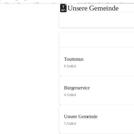
Neusiedlersee und Bgm. ist über die innovative Arbeit sehr erfreut und 
Unsere Gemeinde
hofft auf baldige praktische Anwendung der Forschungsergebnisse.
Gerade in Zeiten des Klimawandels ist jede technologische Innovation 
wichtig!
Weitere Infos folgen in Kürze.
+4
Tourismus
6 Artikel
Bürgerservice
4 Artikel
Unsere Gemeinde
5 Artikel