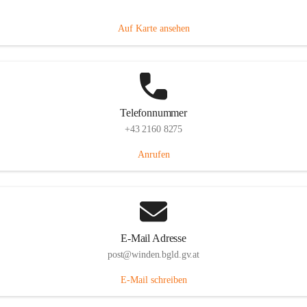
Hauptstraße 8, 7092 Winden am See, AUT
Auf Karte ansehen
Telefonnummer
+43 2160 8275
Anrufen
E-Mail Adresse
post@winden.bgld.gv.at
E-Mail schreiben