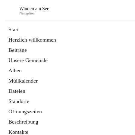
Winden am See
Navigation
Start
Herzlich willkommen
öffnet
Daten & Fakten
Beiträge
in
Externe Webseite
neuem
Unsere Gemeinde
Tab
öffnet
Bebauungsplan
in
Ordner
Alben
neuem
Tab
Müllkalender
Dateien
Standorte
Öffnungszeiten
Beschreibung
Kontakte