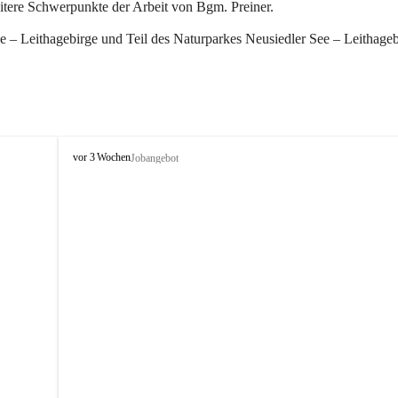
eitere Schwerpunkte der Arbeit von Bgm. Preiner.
 – Leithagebirge und Teil des Naturparkes Neusiedler See – Leithageb
W
vor 3 Wochen
Jobangebot
i
n
d
e
n
a
m
S
e
e