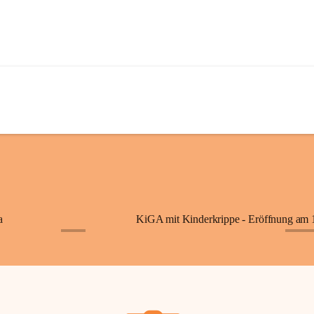
a
+7
+87