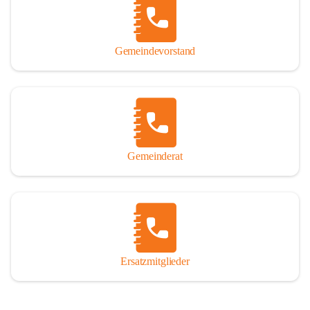
So darf ich Sie zu einer interessanten, vergnüglichen und 
manchmal auch nachdenklich machenden Zeitreise durch die 
Jahrhunderte, ja Jahrtausende alte Geschichte von der Steinzeit 
Gemeindevorstand
über das mittelalterliche Sasun bis in das heutige Winden am See 
einladen.

Gemeinderat
Ersatzmitglieder