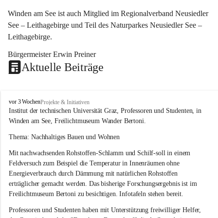
Winden am See ist auch Mitglied im Regionalverband Neusiedler 
See – Leithagebirge und Teil des Naturparkes Neusiedler See – 
Leithagebirge.
Bürgermeister Erwin Preiner 
Aktuelle Beiträge
W
vor 3 Wochen
Projekte & Initiativen
i
Institut der technischen Universität Graz, Professoren und Studenten, in 
n
Winden am See, Freilichtmuseum Wander Bertoni.
d
e
Thema: Nachhaltiges Bauen und Wohnen
n
Mit nachwachsenden Rohstoffen-Schlamm und Schilf-soll in einem 
a
m
Feldversuch zum Beispiel die Temperatur in Innenräumen ohne 
S
Energieverbrauch durch Dämmung mit natürlichen Rohstoffen 
e
erträglicher gemacht werden. Das bisherige Forschungsergebnis ist im 
e
Freilichtmuseum Bertoni zu besichtigen. Infotafeln stehen bereit.
Professoren und Studenten haben mit Unterstützung freiwilliger Helfer, 