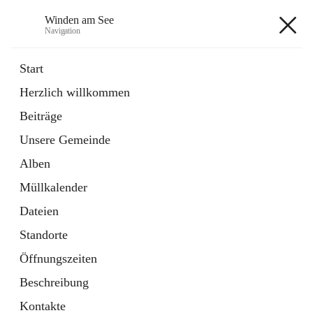
Winden am See
Navigation
Winden am See
Start
Herzlich willkommen
öffnet
Daten & Fakten
Beiträge
in
Externe Webseite
neuem
Unsere Gemeinde
Tab
öffnet
Bebauungsplan
in
Ordner
Alben
neuem
Tab
Müllkalender
+5
Dateien
Standorte
Öffnungszeiten
Beschreibung
Hauptadresse
Kontakte