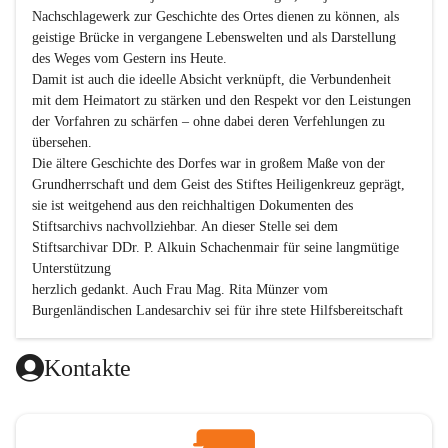
Nachschlagewerk zur Geschichte des Ortes dienen zu können, als 
geistige Brücke in vergangene Lebenswelten und als Darstellung 
des Weges vom Gestern ins Heute.

Damit ist auch die ideelle Absicht verknüpft, die Verbundenheit 
mit dem Heimatort zu stärken und den Respekt vor den Leistungen 
der Vorfahren zu schärfen – ohne dabei deren Verfehlungen zu 
übersehen.

Die ältere Geschichte des Dorfes war in großem Maße von der 
Grundherrschaft und dem Geist des Stiftes Heiligenkreuz geprägt, 
sie ist weitgehend aus den reichhaltigen Dokumenten des 
Stiftsarchivs nachvollziehbar. An dieser Stelle sei dem 
Stiftsarchivar DDr. P. Alkuin Schachenmair für seine langmütige 
Unterstützung

herzlich gedankt. Auch Frau Mag. Rita Münzer vom 
Burgenländischen Landesarchiv sei für ihre stete Hilfsbereitschaft 
gedankt.

Dank gilt den Textautoren dieser Chronik, dem kleinen 
Kontakte
Redaktionsteam, für die gute Zusammenarbeit.

Vor allem aber muss den vielen Windenerinnen und Windenern 
gedankt werden, die durch ihre Erinnerungen, Informationen und 