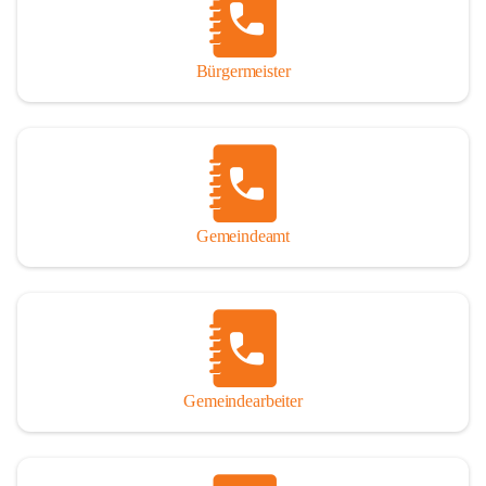
durch das Überlassen von Fotos und Dokumenten zum Gesamtbild 
dieses Buches wesentlich beigetragen haben.

Bürgermeister
Der Zeitdruck war enorm, um das Werk auch zeitgerecht für das 
Jubiläumsjahr abschließen zu können. Daher mag um Nachsicht 
gebeten werden, wenn gewisse Themen nicht in der gebotenen 
Ausführlichkeit behandelt erscheinen, oder auch der eine oder 
andere Fehler unterlief. Die Autoren haben nach ihren 
individuellen Möglichkeiten mit bestem Wissen und Gewissen 
gearbeitet.

Gemeindeamt
Die umfangreiche Chronik ist primär nicht als wissenschaftliches 
Werk angelegt. Mit Ausnahme des ersten Beitrages von Univ.-Prof. 
Andreas Rohatsch wurde auf das System der Fußnoten verzichtet. 
Wo eine genaue Quellenangabe sinnvoll und notwendig erschien, 
sind die entsprechenden Quellenhinweise in den fließenden Text 
eingearbeitet. Der leichteren Lesbarkeit halber ist auch von einer 
streng gendergerechten Ausdrucksform Abstand genommen 
Gemeindearbeiter
worden. Aus dem gleichen Grund wird bei der Ortsnamennennung 
weitgehend die Kurzform Winden gebraucht, obwohl der offizielle 
Name „Winden am See“ lautet – übrigens erst seit dem Jahr 1939.
