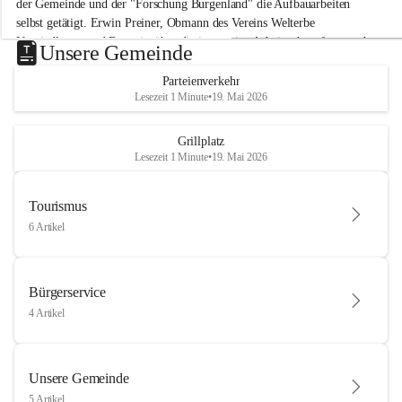
der Gemeinde und der "Forschung Burgenland" die Aufbauarbeiten 
selbst getätigt. Erwin Preiner, Obmann des Vereins Welterbe 
Neusiedlersee und Bgm. ist über die innovative Arbeit sehr erfreut und 
Unsere Gemeinde
hofft auf baldige praktische Anwendung der Forschungsergebnisse.
Parteienverkehr
Gerade in Zeiten des Klimawandels ist jede technologische Innovation 
Lesezeit 1 Minute
•
19. Mai 2026
wichtig!
Weitere Infos folgen in Kürze.
+4
Grillplatz
Lesezeit 1 Minute
•
19. Mai 2026
Tourismus
6 Artikel
Bürgerservice
4 Artikel
Unsere Gemeinde
5 Artikel