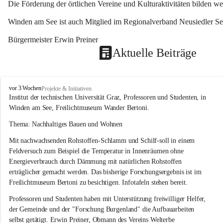
Die Förderung der örtlichen Vereine und Kulturaktivitäten bilden w
Winden am See ist auch Mitglied im Regionalverband Neusiedler See
Bürgermeister Erwin Preiner 
Aktuelle Beiträge
W
vor 3 Wochen
Projekte & Initiativen
i
Institut der technischen Universität Graz, Professoren und Studenten, in 
n
Winden am See, Freilichtmuseum Wander Bertoni.
d
e
Thema: Nachhaltiges Bauen und Wohnen
n
Mit nachwachsenden Rohstoffen-Schlamm und Schilf-soll in einem 
a
m
Feldversuch zum Beispiel die Temperatur in Innenräumen ohne 
S
Energieverbrauch durch Dämmung mit natürlichen Rohstoffen 
e
erträglicher gemacht werden. Das bisherige Forschungsergebnis ist im 
e
Freilichtmuseum Bertoni zu besichtigen. Infotafeln stehen bereit.
Professoren und Studenten haben mit Unterstützung freiwilliger Helfer, 
der Gemeinde und der "Forschung Burgenland" die Aufbauarbeiten 
selbst getätigt. Erwin Preiner, Obmann des Vereins Welterbe 