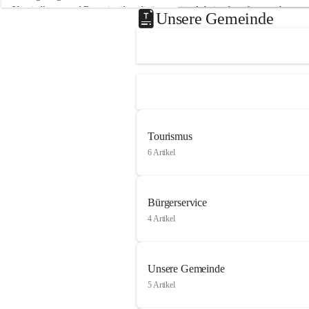
Neusiedlersee und Bgm. ist über die innovative Arbeit sehr erfreut und 
Unsere Gemeinde
hofft auf baldige praktische Anwendung der Forschungsergebnisse.
Gerade in Zeiten des Klimawandels ist jede technologische Innovation 
wichtig!
Weitere Infos folgen in Kürze.
+4
Tourismus
6 Artikel
Bürgerservice
4 Artikel
Unsere Gemeinde
5 Artikel