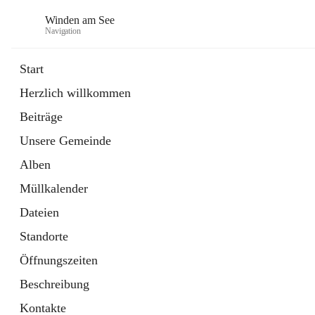
Winden am See
Navigation
Start
Herzlich willkommen
öffnet
Daten & Fakten
Beiträge
in
Externe Webseite
neuem
Unsere Gemeinde
Tab
öffnet
Bebauungsplan
in
Ordner
Alben
neuem
Tab
Müllkalender
Dateien
Standorte
Öffnungszeiten
Beschreibung
Kontakte