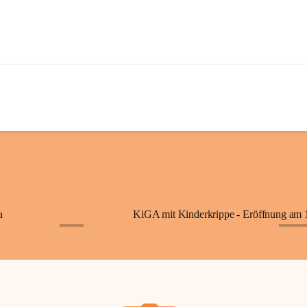
a
+7
+87