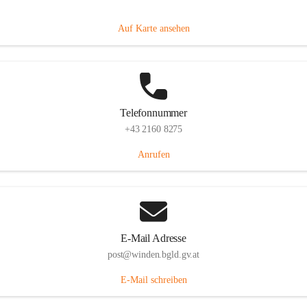
Hauptstraße 8, 7092 Winden am See, AUT
Auf Karte ansehen
Telefonnummer
+43 2160 8275
Anrufen
E-Mail Adresse
post@winden.bgld.gv.at
E-Mail schreiben