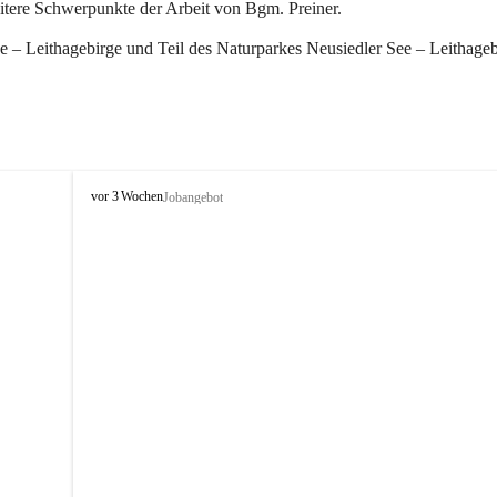
eitere Schwerpunkte der Arbeit von Bgm. Preiner.
 – Leithagebirge und Teil des Naturparkes Neusiedler See – Leithageb
W
vor 3 Wochen
Jobangebot
i
n
d
e
n
a
m
S
e
e