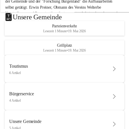
der Gemeinde und der "Forschung Burgenland" die Aufbauarbeiten 
selbst getätigt. Erwin Preiner, Obmann des Vereins Welterbe 
Neusiedlersee und Bgm. ist über die innovative Arbeit sehr erfreut und 
Unsere Gemeinde
hofft auf baldige praktische Anwendung der Forschungsergebnisse.
Parteienverkehr
Gerade in Zeiten des Klimawandels ist jede technologische Innovation 
Lesezeit 1 Minute
•
19. Mai 2026
wichtig!
Weitere Infos folgen in Kürze.
+4
Grillplatz
Lesezeit 1 Minute
•
19. Mai 2026
Tourismus
6 Artikel
Bürgerservice
4 Artikel
Unsere Gemeinde
5 Artikel