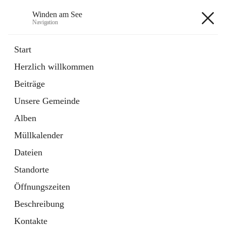
Winden am See
Navigation
Winden am See
Start
Herzlich willkommen
öffnet
Daten & Fakten
Beiträge
in
Externe Webseite
neuem
Unsere Gemeinde
Tab
öffnet
Bebauungsplan
in
Ordner
Alben
neuem
Tab
Müllkalender
+5
Dateien
Standorte
Öffnungszeiten
Beschreibung
Hauptadresse
Kontakte