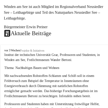
Winden am See ist auch Mitglied im Regionalverband Neusiedler 
See – Leithagebirge und Teil des Naturparkes Neusiedler See – 
Leithagebirge.
Bürgermeister Erwin Preiner 
Aktuelle Beiträge
W
vor 3 Wochen
Projekte & Initiativen
i
Institut der technischen Universität Graz, Professoren und Studenten, in 
n
Winden am See, Freilichtmuseum Wander Bertoni.
d
e
Thema: Nachhaltiges Bauen und Wohnen
n
Mit nachwachsenden Rohstoffen-Schlamm und Schilf-soll in einem 
a
m
Feldversuch zum Beispiel die Temperatur in Innenräumen ohne 
S
Energieverbrauch durch Dämmung mit natürlichen Rohstoffen 
e
erträglicher gemacht werden. Das bisherige Forschungsergebnis ist im 
e
Freilichtmuseum Bertoni zu besichtigen. Infotafeln stehen bereit.
Professoren und Studenten haben mit Unterstützung freiwilliger Helfer, 