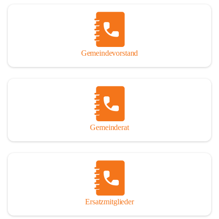
Name „Winden am See“ lautet – übrigens erst seit dem Jahr 1939.

So darf ich Sie zu einer interessanten, vergnüglichen und 
manchmal auch nachdenklich machenden Zeitreise durch die 
Jahrhunderte, ja Jahrtausende alte Geschichte von der Steinzeit 
Gemeindevorstand
über das mittelalterliche Sasun bis in das heutige Winden am See 
einladen.

Gemeinderat
Ersatzmitglieder