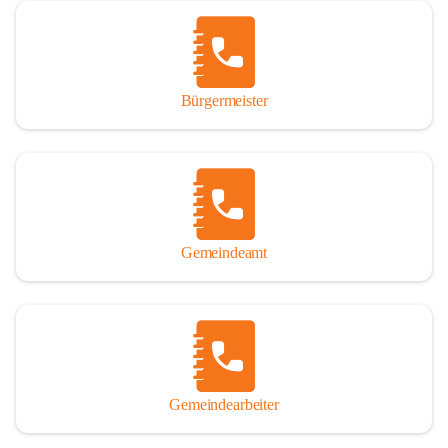
Vor allem aber muss den vielen Windenerinnen und Windenern 
gedankt werden, die durch ihre Erinnerungen, Informationen und 
durch das Überlassen von Fotos und Dokumenten zum Gesamtbild 
dieses Buches wesentlich beigetragen haben.

Bürgermeister
Der Zeitdruck war enorm, um das Werk auch zeitgerecht für das 
Jubiläumsjahr abschließen zu können. Daher mag um Nachsicht 
gebeten werden, wenn gewisse Themen nicht in der gebotenen 
Ausführlichkeit behandelt erscheinen, oder auch der eine oder 
andere Fehler unterlief. Die Autoren haben nach ihren 
individuellen Möglichkeiten mit bestem Wissen und Gewissen 
gearbeitet.

Gemeindeamt
Die umfangreiche Chronik ist primär nicht als wissenschaftliches 
Werk angelegt. Mit Ausnahme des ersten Beitrages von Univ.-Prof. 
Andreas Rohatsch wurde auf das System der Fußnoten verzichtet. 
Wo eine genaue Quellenangabe sinnvoll und notwendig erschien, 
sind die entsprechenden Quellenhinweise in den fließenden Text 
eingearbeitet. Der leichteren Lesbarkeit halber ist auch von einer 
streng gendergerechten Ausdrucksform Abstand genommen 
Gemeindearbeiter
worden. Aus dem gleichen Grund wird bei der Ortsnamennennung 
weitgehend die Kurzform Winden gebraucht, obwohl der offizielle 