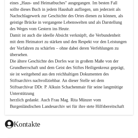
eines „Haus- und Heimatbuches“ ausgegangen. Im besten Fall 
sollte dieses Buch in jedem Haushalt aufliegen, um jederzeit als 
Nachschlagewerk zur Geschichte des Ortes dienen zu können, als 
geistige Brücke in vergangene Lebenswelten und als Darstellung 
des Weges vom Gestern ins Heute.

Damit ist auch die ideelle Absicht verknüpft, die Verbundenheit 
mit dem Heimatort zu stärken und den Respekt vor den Leistungen 
der Vorfahren zu schärfen – ohne dabei deren Verfehlungen zu 
übersehen.

Die ältere Geschichte des Dorfes war in großem Maße von der 
Grundherrschaft und dem Geist des Stiftes Heiligenkreuz geprägt, 
sie ist weitgehend aus den reichhaltigen Dokumenten des 
Stiftsarchivs nachvollziehbar. An dieser Stelle sei dem 
Stiftsarchivar DDr. P. Alkuin Schachenmair für seine langmütige 
Unterstützung

herzlich gedankt. Auch Frau Mag. Rita Münzer vom 
Burgenländischen Landesarchiv sei für ihre stete Hilfsbereitschaft 
gedankt.

Dank gilt den Textautoren dieser Chronik, dem kleinen 
Kontakte
Redaktionsteam, für die gute Zusammenarbeit.
