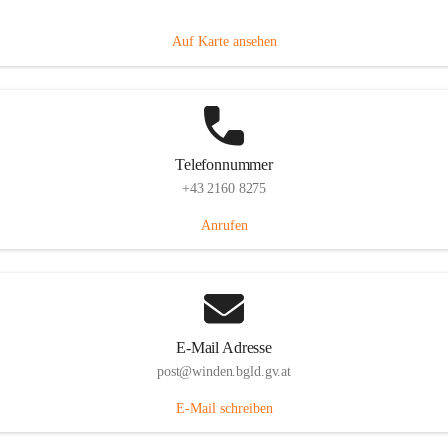
Hauptstraße 8, 7092 Winden am See, AUT
Auf Karte ansehen
Telefonnummer
+43 2160 8275
Anrufen
E-Mail Adresse
post@winden.bgld.gv.at
E-Mail schreiben