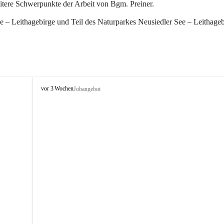
eitere Schwerpunkte der Arbeit von Bgm. Preiner.
 – Leithagebirge und Teil des Naturparkes Neusiedler See – Leithageb
W
vor 3 Wochen
Jobangebot
i
n
d
e
n
a
m
S
e
e