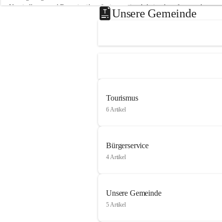
Neusiedlersee und Bgm. ist über die innovative Arbeit sehr erfreut und 
Unsere Gemeinde
hofft auf baldige praktische Anwendung der Forschungsergebnisse.
Gerade in Zeiten des Klimawandels ist jede technologische Innovation 
wichtig!
Weitere Infos folgen in Kürze.
+4
Tourismus
6 Artikel
Bürgerservice
4 Artikel
Unsere Gemeinde
5 Artikel