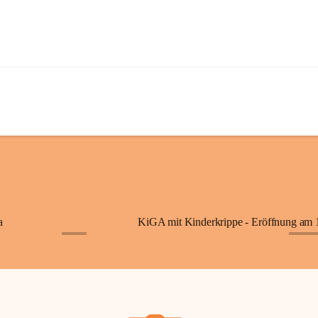
a
+7
+87