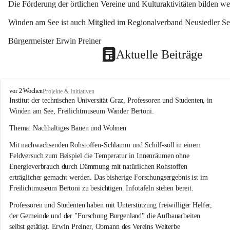
Die Förderung der örtlichen Vereine und Kulturaktivitäten bilden w
Winden am See ist auch Mitglied im Regionalverband Neusiedler See
Bürgermeister Erwin Preiner 
Aktuelle Beiträge
W
vor 2 Wochen
Projekte & Initiativen
i
Institut der technischen Universität Graz, Professoren und Studenten, in 
n
Winden am See, Freilichtmuseum Wander Bertoni.
d
e
Thema: Nachhaltiges Bauen und Wohnen
n
Mit nachwachsenden Rohstoffen-Schlamm und Schilf-soll in einem 
a
m
Feldversuch zum Beispiel die Temperatur in Innenräumen ohne 
S
Energieverbrauch durch Dämmung mit natürlichen Rohstoffen 
e
erträglicher gemacht werden. Das bisherige Forschungsergebnis ist im 
e
Freilichtmuseum Bertoni zu besichtigen. Infotafeln stehen bereit.
Professoren und Studenten haben mit Unterstützung freiwilliger Helfer, 
der Gemeinde und der "Forschung Burgenland" die Aufbauarbeiten 
selbst getätigt. Erwin Preiner, Obmann des Vereins Welterbe 