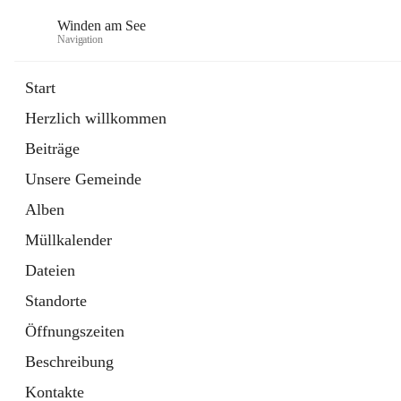
Winden am See
Navigation
Start
Herzlich willkommen
öffnet
Daten & Fakten
Beiträge
in
Externe Webseite
neuem
Unsere Gemeinde
Tab
öffnet
Bebauungsplan
in
Ordner
Alben
neuem
Tab
Müllkalender
Dateien
Standorte
Öffnungszeiten
Beschreibung
Kontakte