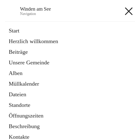
Winden am See
Navigation
Winden am See
Start
Herzlich willkommen
öffnet
Daten & Fakten
Beiträge
in
Externe Webseite
neuem
Unsere Gemeinde
Tab
öffnet
Bebauungsplan
in
Ordner
Alben
neuem
Tab
Müllkalender
+5
Dateien
Standorte
Öffnungszeiten
Beschreibung
Hauptadresse
Kontakte