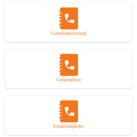
Name „Winden am See“ lautet – übrigens erst seit dem Jahr 1939.

So darf ich Sie zu einer interessanten, vergnüglichen und 
manchmal auch nachdenklich machenden Zeitreise durch die 
Jahrhunderte, ja Jahrtausende alte Geschichte von der Steinzeit 
Gemeindevorstand
über das mittelalterliche Sasun bis in das heutige Winden am See 
einladen.

Gemeinderat
Ersatzmitglieder