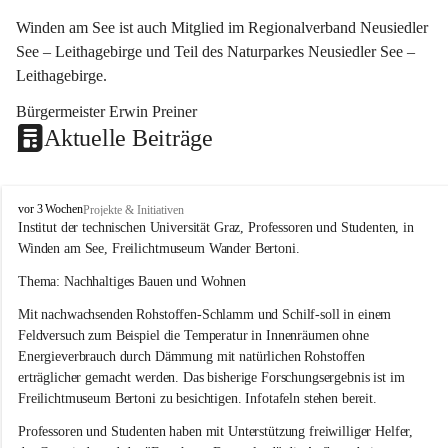
Winden am See ist auch Mitglied im Regionalverband Neusiedler 
See – Leithagebirge und Teil des Naturparkes Neusiedler See – 
Leithagebirge.
Bürgermeister Erwin Preiner 
Aktuelle Beiträge
W
vor 3 Wochen
Projekte & Initiativen
i
Institut der technischen Universität Graz, Professoren und Studenten, in 
n
Winden am See, Freilichtmuseum Wander Bertoni.
d
e
Thema: Nachhaltiges Bauen und Wohnen
n
Mit nachwachsenden Rohstoffen-Schlamm und Schilf-soll in einem 
a
m
Feldversuch zum Beispiel die Temperatur in Innenräumen ohne 
S
Energieverbrauch durch Dämmung mit natürlichen Rohstoffen 
e
erträglicher gemacht werden. Das bisherige Forschungsergebnis ist im 
e
Freilichtmuseum Bertoni zu besichtigen. Infotafeln stehen bereit.
Professoren und Studenten haben mit Unterstützung freiwilliger Helfer, 