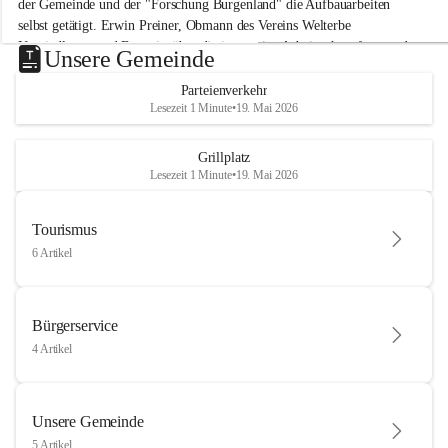
der Gemeinde und der "Forschung Burgenland" die Aufbauarbeiten 
selbst getätigt. Erwin Preiner, Obmann des Vereins Welterbe 
Neusiedlersee und Bgm. ist über die innovative Arbeit sehr erfreut und 
Unsere Gemeinde
hofft auf baldige praktische Anwendung der Forschungsergebnisse.
Parteienverkehr
Gerade in Zeiten des Klimawandels ist jede technologische Innovation 
Lesezeit 1 Minute
•
19. Mai 2026
wichtig!
Weitere Infos folgen in Kürze.
+4
Grillplatz
Lesezeit 1 Minute
•
19. Mai 2026
Tourismus
6 Artikel
Bürgerservice
4 Artikel
Unsere Gemeinde
5 Artikel