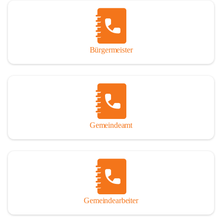
Vor allem aber muss den vielen Windenerinnen und Windenern 
gedankt werden, die durch ihre Erinnerungen, Informationen und 
durch das Überlassen von Fotos und Dokumenten zum Gesamtbild 
dieses Buches wesentlich beigetragen haben.

Bürgermeister
Der Zeitdruck war enorm, um das Werk auch zeitgerecht für das 
Jubiläumsjahr abschließen zu können. Daher mag um Nachsicht 
gebeten werden, wenn gewisse Themen nicht in der gebotenen 
Ausführlichkeit behandelt erscheinen, oder auch der eine oder 
andere Fehler unterlief. Die Autoren haben nach ihren 
individuellen Möglichkeiten mit bestem Wissen und Gewissen 
gearbeitet.

Gemeindeamt
Die umfangreiche Chronik ist primär nicht als wissenschaftliches 
Werk angelegt. Mit Ausnahme des ersten Beitrages von Univ.-Prof. 
Andreas Rohatsch wurde auf das System der Fußnoten verzichtet. 
Wo eine genaue Quellenangabe sinnvoll und notwendig erschien, 
sind die entsprechenden Quellenhinweise in den fließenden Text 
eingearbeitet. Der leichteren Lesbarkeit halber ist auch von einer 
streng gendergerechten Ausdrucksform Abstand genommen 
Gemeindearbeiter
worden. Aus dem gleichen Grund wird bei der Ortsnamennennung 
weitgehend die Kurzform Winden gebraucht, obwohl der offizielle 