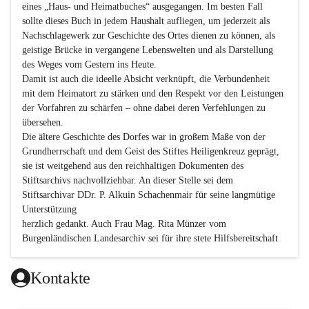
eines „Haus- und Heimatbuches“ ausgegangen. Im besten Fall 
sollte dieses Buch in jedem Haushalt aufliegen, um jederzeit als 
Nachschlagewerk zur Geschichte des Ortes dienen zu können, als 
geistige Brücke in vergangene Lebenswelten und als Darstellung 
des Weges vom Gestern ins Heute.

Damit ist auch die ideelle Absicht verknüpft, die Verbundenheit 
mit dem Heimatort zu stärken und den Respekt vor den Leistungen 
der Vorfahren zu schärfen – ohne dabei deren Verfehlungen zu 
übersehen.

Die ältere Geschichte des Dorfes war in großem Maße von der 
Grundherrschaft und dem Geist des Stiftes Heiligenkreuz geprägt, 
sie ist weitgehend aus den reichhaltigen Dokumenten des 
Stiftsarchivs nachvollziehbar. An dieser Stelle sei dem 
Stiftsarchivar DDr. P. Alkuin Schachenmair für seine langmütige 
Unterstützung

herzlich gedankt. Auch Frau Mag. Rita Münzer vom 
Burgenländischen Landesarchiv sei für ihre stete Hilfsbereitschaft 
gedankt.

Dank gilt den Textautoren dieser Chronik, dem kleinen 
Kontakte
Redaktionsteam, für die gute Zusammenarbeit.
