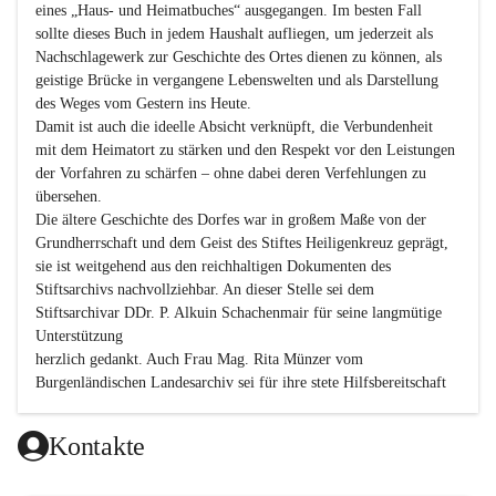
eines „Haus- und Heimatbuches“ ausgegangen. Im besten Fall 
sollte dieses Buch in jedem Haushalt aufliegen, um jederzeit als 
Nachschlagewerk zur Geschichte des Ortes dienen zu können, als 
geistige Brücke in vergangene Lebenswelten und als Darstellung 
des Weges vom Gestern ins Heute.

Damit ist auch die ideelle Absicht verknüpft, die Verbundenheit 
mit dem Heimatort zu stärken und den Respekt vor den Leistungen 
der Vorfahren zu schärfen – ohne dabei deren Verfehlungen zu 
übersehen.

Die ältere Geschichte des Dorfes war in großem Maße von der 
Grundherrschaft und dem Geist des Stiftes Heiligenkreuz geprägt, 
sie ist weitgehend aus den reichhaltigen Dokumenten des 
Stiftsarchivs nachvollziehbar. An dieser Stelle sei dem 
Stiftsarchivar DDr. P. Alkuin Schachenmair für seine langmütige 
Unterstützung

herzlich gedankt. Auch Frau Mag. Rita Münzer vom 
Burgenländischen Landesarchiv sei für ihre stete Hilfsbereitschaft 
gedankt.

Dank gilt den Textautoren dieser Chronik, dem kleinen 
Kontakte
Redaktionsteam, für die gute Zusammenarbeit.
