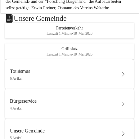
der Gemeinde und der "Forschung Burgenland" die Aufbauarbeiten 
selbst getätigt. Erwin Preiner, Obmann des Vereins Welterbe 
Neusiedlersee und Bgm. ist über die innovative Arbeit sehr erfreut und 
Unsere Gemeinde
hofft auf baldige praktische Anwendung der Forschungsergebnisse.
Parteienverkehr
Gerade in Zeiten des Klimawandels ist jede technologische Innovation 
Lesezeit 1 Minute
•
19. Mai 2026
wichtig!
Weitere Infos folgen in Kürze.
+4
Grillplatz
Lesezeit 1 Minute
•
19. Mai 2026
Tourismus
6 Artikel
Bürgerservice
4 Artikel
Unsere Gemeinde
5 Artikel