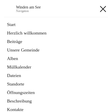
Winden am See
Navigation
Winden am See
Start
Herzlich willkommen
öffnet
Daten & Fakten
Beiträge
in
Externe Webseite
neuem
Unsere Gemeinde
Tab
öffnet
Bebauungsplan
in
Ordner
Alben
neuem
Tab
Müllkalender
+5
Dateien
Standorte
Öffnungszeiten
Beschreibung
Hauptadresse
Kontakte