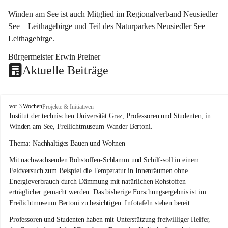
Winden am See ist auch Mitglied im Regionalverband Neusiedler 
See – Leithagebirge und Teil des Naturparkes Neusiedler See – 
Leithagebirge.
Bürgermeister Erwin Preiner 
Aktuelle Beiträge
W
vor 3 Wochen
Projekte & Initiativen
i
Institut der technischen Universität Graz, Professoren und Studenten, in 
n
Winden am See, Freilichtmuseum Wander Bertoni.
d
e
Thema: Nachhaltiges Bauen und Wohnen
n
Mit nachwachsenden Rohstoffen-Schlamm und Schilf-soll in einem 
a
m
Feldversuch zum Beispiel die Temperatur in Innenräumen ohne 
S
Energieverbrauch durch Dämmung mit natürlichen Rohstoffen 
e
erträglicher gemacht werden. Das bisherige Forschungsergebnis ist im 
e
Freilichtmuseum Bertoni zu besichtigen. Infotafeln stehen bereit.
Professoren und Studenten haben mit Unterstützung freiwilliger Helfer, 