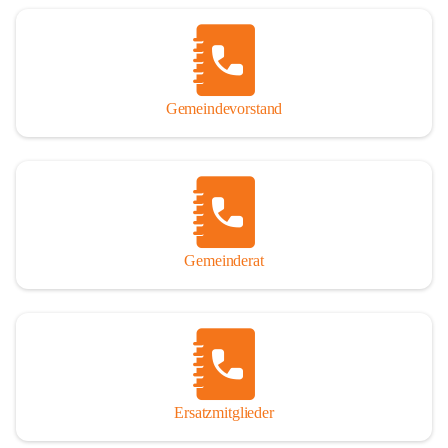
Name „Winden am See“ lautet – übrigens erst seit dem Jahr 1939.

So darf ich Sie zu einer interessanten, vergnüglichen und 
manchmal auch nachdenklich machenden Zeitreise durch die 
Jahrhunderte, ja Jahrtausende alte Geschichte von der Steinzeit 
Gemeindevorstand
über das mittelalterliche Sasun bis in das heutige Winden am See 
einladen.

Gemeinderat
Ersatzmitglieder