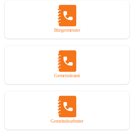
Vor allem aber muss den vielen Windenerinnen und Windenern 
gedankt werden, die durch ihre Erinnerungen, Informationen und 
durch das Überlassen von Fotos und Dokumenten zum Gesamtbild 
dieses Buches wesentlich beigetragen haben.

Bürgermeister
Der Zeitdruck war enorm, um das Werk auch zeitgerecht für das 
Jubiläumsjahr abschließen zu können. Daher mag um Nachsicht 
gebeten werden, wenn gewisse Themen nicht in der gebotenen 
Ausführlichkeit behandelt erscheinen, oder auch der eine oder 
andere Fehler unterlief. Die Autoren haben nach ihren 
individuellen Möglichkeiten mit bestem Wissen und Gewissen 
gearbeitet.

Gemeindeamt
Die umfangreiche Chronik ist primär nicht als wissenschaftliches 
Werk angelegt. Mit Ausnahme des ersten Beitrages von Univ.-Prof. 
Andreas Rohatsch wurde auf das System der Fußnoten verzichtet. 
Wo eine genaue Quellenangabe sinnvoll und notwendig erschien, 
sind die entsprechenden Quellenhinweise in den fließenden Text 
eingearbeitet. Der leichteren Lesbarkeit halber ist auch von einer 
streng gendergerechten Ausdrucksform Abstand genommen 
Gemeindearbeiter
worden. Aus dem gleichen Grund wird bei der Ortsnamennennung 
weitgehend die Kurzform Winden gebraucht, obwohl der offizielle 