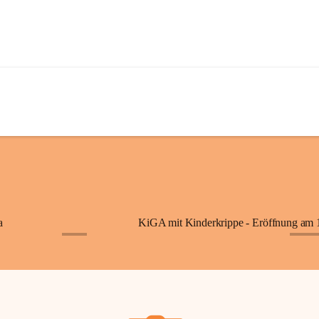
a
+7
+87