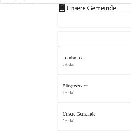
Neusiedlersee und Bgm. ist über die innovative Arbeit sehr erfreut und 
Unsere Gemeinde
hofft auf baldige praktische Anwendung der Forschungsergebnisse.
Gerade in Zeiten des Klimawandels ist jede technologische Innovation 
wichtig!
Weitere Infos folgen in Kürze.
+4
Tourismus
6 Artikel
Bürgerservice
4 Artikel
Unsere Gemeinde
5 Artikel