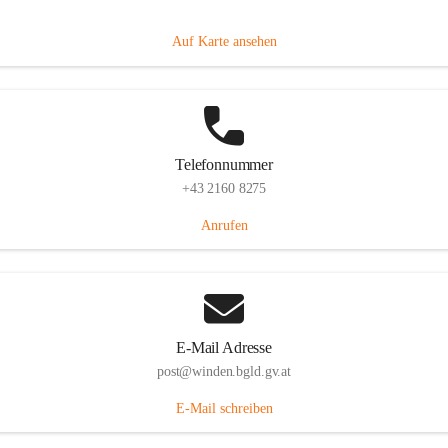
Hauptstraße 8, 7092 Winden am See, AUT
Auf Karte ansehen
Telefonnummer
+43 2160 8275
Anrufen
E-Mail Adresse
post@winden.bgld.gv.at
E-Mail schreiben