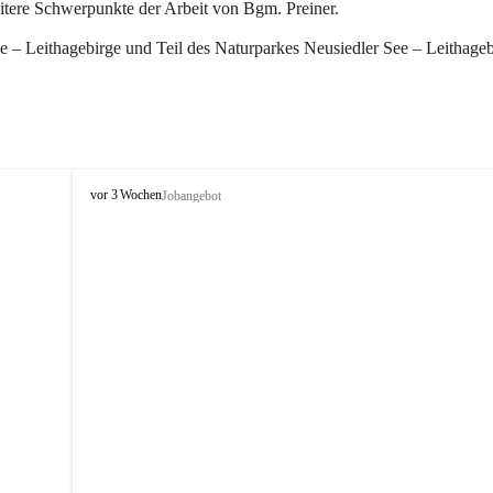
eitere Schwerpunkte der Arbeit von Bgm. Preiner.
 – Leithagebirge und Teil des Naturparkes Neusiedler See – Leithageb
W
vor 3 Wochen
Jobangebot
i
n
d
e
n
a
m
S
e
e