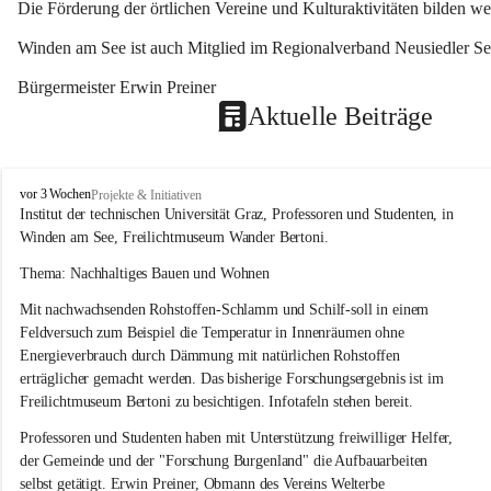
Die Förderung der örtlichen Vereine und Kulturaktivitäten bilden w
Winden am See ist auch Mitglied im Regionalverband Neusiedler See
Bürgermeister Erwin Preiner 
Aktuelle Beiträge
W
vor 3 Wochen
Projekte & Initiativen
i
Institut der technischen Universität Graz, Professoren und Studenten, in 
n
Winden am See, Freilichtmuseum Wander Bertoni.
d
e
Thema: Nachhaltiges Bauen und Wohnen
n
Mit nachwachsenden Rohstoffen-Schlamm und Schilf-soll in einem 
a
m
Feldversuch zum Beispiel die Temperatur in Innenräumen ohne 
S
Energieverbrauch durch Dämmung mit natürlichen Rohstoffen 
e
erträglicher gemacht werden. Das bisherige Forschungsergebnis ist im 
e
Freilichtmuseum Bertoni zu besichtigen. Infotafeln stehen bereit.
Professoren und Studenten haben mit Unterstützung freiwilliger Helfer, 
der Gemeinde und der "Forschung Burgenland" die Aufbauarbeiten 
selbst getätigt. Erwin Preiner, Obmann des Vereins Welterbe 