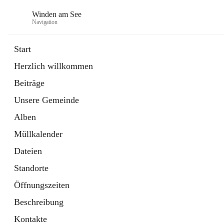
Winden am See
Navigation
Start
Herzlich willkommen
öffnet
Daten & Fakten
Beiträge
in
Externe Webseite
neuem
Unsere Gemeinde
Tab
öffnet
Bebauungsplan
in
Ordner
Alben
neuem
Tab
Müllkalender
Dateien
Standorte
Öffnungszeiten
Beschreibung
Kontakte