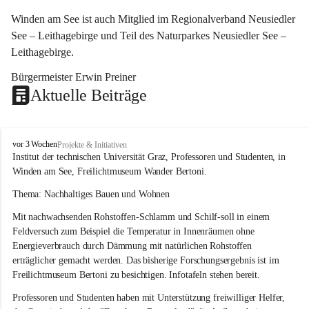
Winden am See ist auch Mitglied im Regionalverband Neusiedler 
See – Leithagebirge und Teil des Naturparkes Neusiedler See – 
Leithagebirge.
Bürgermeister Erwin Preiner 
Aktuelle Beiträge
W
vor 3 Wochen
Projekte & Initiativen
i
Institut der technischen Universität Graz, Professoren und Studenten, in 
n
Winden am See, Freilichtmuseum Wander Bertoni.
d
e
Thema: Nachhaltiges Bauen und Wohnen
n
Mit nachwachsenden Rohstoffen-Schlamm und Schilf-soll in einem 
a
m
Feldversuch zum Beispiel die Temperatur in Innenräumen ohne 
S
Energieverbrauch durch Dämmung mit natürlichen Rohstoffen 
e
erträglicher gemacht werden. Das bisherige Forschungsergebnis ist im 
e
Freilichtmuseum Bertoni zu besichtigen. Infotafeln stehen bereit.
Professoren und Studenten haben mit Unterstützung freiwilliger Helfer, 