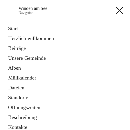
Winden am See
Navigation
Winden am See
Start
Herzlich willkommen
öffnet
Daten & Fakten
Beiträge
in
Externe Webseite
neuem
Unsere Gemeinde
Tab
öffnet
Bebauungsplan
in
Ordner
Alben
neuem
Tab
Müllkalender
+5
Dateien
Standorte
Öffnungszeiten
Beschreibung
Hauptadresse
Kontakte