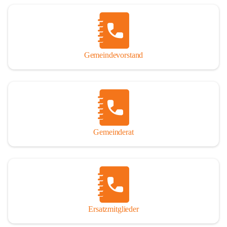
Name „Winden am See“ lautet – übrigens erst seit dem Jahr 1939.

So darf ich Sie zu einer interessanten, vergnüglichen und 
manchmal auch nachdenklich machenden Zeitreise durch die 
Jahrhunderte, ja Jahrtausende alte Geschichte von der Steinzeit 
Gemeindevorstand
über das mittelalterliche Sasun bis in das heutige Winden am See 
einladen.

Gemeinderat
Ersatzmitglieder