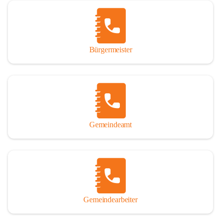
Vor allem aber muss den vielen Windenerinnen und Windenern 
gedankt werden, die durch ihre Erinnerungen, Informationen und 
durch das Überlassen von Fotos und Dokumenten zum Gesamtbild 
dieses Buches wesentlich beigetragen haben.

Bürgermeister
Der Zeitdruck war enorm, um das Werk auch zeitgerecht für das 
Jubiläumsjahr abschließen zu können. Daher mag um Nachsicht 
gebeten werden, wenn gewisse Themen nicht in der gebotenen 
Ausführlichkeit behandelt erscheinen, oder auch der eine oder 
andere Fehler unterlief. Die Autoren haben nach ihren 
individuellen Möglichkeiten mit bestem Wissen und Gewissen 
gearbeitet.

Gemeindeamt
Die umfangreiche Chronik ist primär nicht als wissenschaftliches 
Werk angelegt. Mit Ausnahme des ersten Beitrages von Univ.-Prof. 
Andreas Rohatsch wurde auf das System der Fußnoten verzichtet. 
Wo eine genaue Quellenangabe sinnvoll und notwendig erschien, 
sind die entsprechenden Quellenhinweise in den fließenden Text 
eingearbeitet. Der leichteren Lesbarkeit halber ist auch von einer 
streng gendergerechten Ausdrucksform Abstand genommen 
Gemeindearbeiter
worden. Aus dem gleichen Grund wird bei der Ortsnamennennung 
weitgehend die Kurzform Winden gebraucht, obwohl der offizielle 