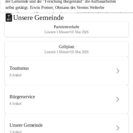
der Gemeinde und der "Forschung Burgenland" die Aufbauarbeiten 
selbst getätigt. Erwin Preiner, Obmann des Vereins Welterbe 
Neusiedlersee und Bgm. ist über die innovative Arbeit sehr erfreut und 
Unsere Gemeinde
hofft auf baldige praktische Anwendung der Forschungsergebnisse.
Parteienverkehr
Gerade in Zeiten des Klimawandels ist jede technologische Innovation 
Lesezeit 1 Minute
•
19. Mai 2026
wichtig!
Weitere Infos folgen in Kürze.
+4
Grillplatz
Lesezeit 1 Minute
•
19. Mai 2026
Tourismus
6 Artikel
Bürgerservice
4 Artikel
Unsere Gemeinde
5 Artikel