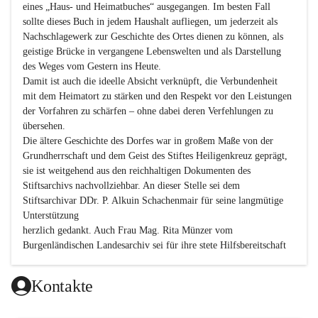
eines „Haus- und Heimatbuches“ ausgegangen. Im besten Fall 
sollte dieses Buch in jedem Haushalt aufliegen, um jederzeit als 
Nachschlagewerk zur Geschichte des Ortes dienen zu können, als 
geistige Brücke in vergangene Lebenswelten und als Darstellung 
des Weges vom Gestern ins Heute.

Damit ist auch die ideelle Absicht verknüpft, die Verbundenheit 
mit dem Heimatort zu stärken und den Respekt vor den Leistungen 
der Vorfahren zu schärfen – ohne dabei deren Verfehlungen zu 
übersehen.

Die ältere Geschichte des Dorfes war in großem Maße von der 
Grundherrschaft und dem Geist des Stiftes Heiligenkreuz geprägt, 
sie ist weitgehend aus den reichhaltigen Dokumenten des 
Stiftsarchivs nachvollziehbar. An dieser Stelle sei dem 
Stiftsarchivar DDr. P. Alkuin Schachenmair für seine langmütige 
Unterstützung

herzlich gedankt. Auch Frau Mag. Rita Münzer vom 
Burgenländischen Landesarchiv sei für ihre stete Hilfsbereitschaft 
gedankt.

Dank gilt den Textautoren dieser Chronik, dem kleinen 
Kontakte
Redaktionsteam, für die gute Zusammenarbeit.
