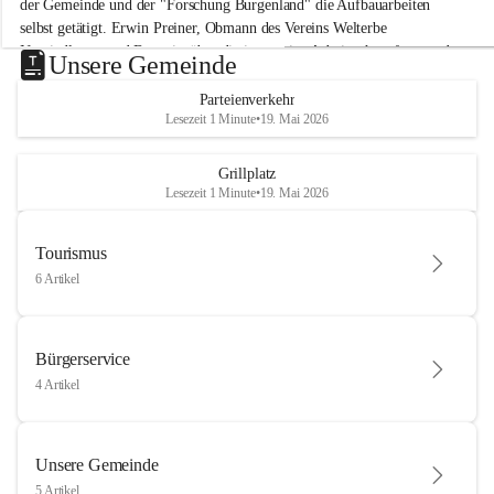
der Gemeinde und der "Forschung Burgenland" die Aufbauarbeiten 
selbst getätigt. Erwin Preiner, Obmann des Vereins Welterbe 
Neusiedlersee und Bgm. ist über die innovative Arbeit sehr erfreut und 
Unsere Gemeinde
hofft auf baldige praktische Anwendung der Forschungsergebnisse.
Parteienverkehr
Gerade in Zeiten des Klimawandels ist jede technologische Innovation 
Lesezeit 1 Minute
•
19. Mai 2026
wichtig!
Weitere Infos folgen in Kürze.
+4
Grillplatz
Lesezeit 1 Minute
•
19. Mai 2026
Tourismus
6 Artikel
Bürgerservice
4 Artikel
Unsere Gemeinde
5 Artikel