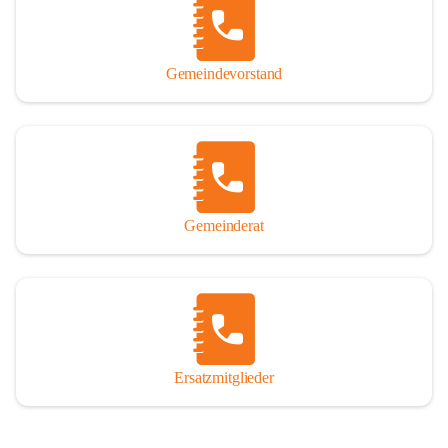
So darf ich Sie zu einer interessanten, vergnüglichen und 
manchmal auch nachdenklich machenden Zeitreise durch die 
Jahrhunderte, ja Jahrtausende alte Geschichte von der Steinzeit 
Gemeindevorstand
über das mittelalterliche Sasun bis in das heutige Winden am See 
einladen.

Gemeinderat
Ersatzmitglieder