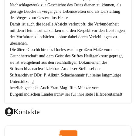
Nachschlagewerk zur Geschichte des Ortes dienen zu können, als 
geistige Brücke in vergangene Lebenswelten und als Darstellung 
des Weges vom Gestern ins Heute.

Damit ist auch die ideelle Absicht verknüpft, die Verbundenheit 
mit dem Heimatort zu stärken und den Respekt vor den Leistungen 
der Vorfahren zu schärfen – ohne dabei deren Verfehlungen zu 
übersehen.

Die ältere Geschichte des Dorfes war in großem Maße von der 
Grundherrschaft und dem Geist des Stiftes Heiligenkreuz geprägt, 
sie ist weitgehend aus den reichhaltigen Dokumenten des 
Stiftsarchivs nachvollziehbar. An dieser Stelle sei dem 
Stiftsarchivar DDr. P. Alkuin Schachenmair für seine langmütige 
Unterstützung

herzlich gedankt. Auch Frau Mag. Rita Münzer vom 
Burgenländischen Landesarchiv sei für ihre stete Hilfsbereitschaft 
gedankt.

Dank gilt den Textautoren dieser Chronik, dem kleinen 
Kontakte
Redaktionsteam, für die gute Zusammenarbeit.

Vor allem aber muss den vielen Windenerinnen und Windenern 
gedankt werden, die durch ihre Erinnerungen, Informationen und 