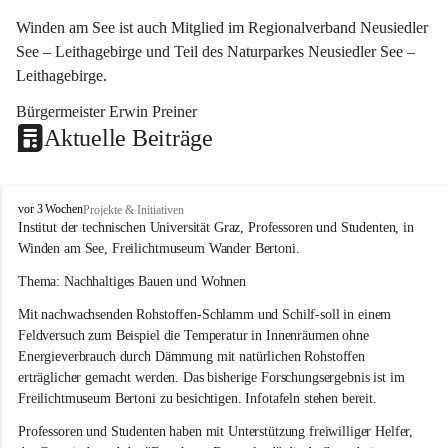
Winden am See ist auch Mitglied im Regionalverband Neusiedler 
See – Leithagebirge und Teil des Naturparkes Neusiedler See – 
Leithagebirge.
Bürgermeister Erwin Preiner 
Aktuelle Beiträge
W
vor 3 Wochen
Projekte & Initiativen
i
Institut der technischen Universität Graz, Professoren und Studenten, in 
n
Winden am See, Freilichtmuseum Wander Bertoni.
d
e
Thema: Nachhaltiges Bauen und Wohnen
n
Mit nachwachsenden Rohstoffen-Schlamm und Schilf-soll in einem 
a
m
Feldversuch zum Beispiel die Temperatur in Innenräumen ohne 
S
Energieverbrauch durch Dämmung mit natürlichen Rohstoffen 
e
erträglicher gemacht werden. Das bisherige Forschungsergebnis ist im 
e
Freilichtmuseum Bertoni zu besichtigen. Infotafeln stehen bereit.
Professoren und Studenten haben mit Unterstützung freiwilliger Helfer, 