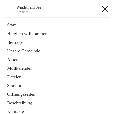
Winden am See
Navigation
Winden am See
Start
Herzlich willkommen
öffnet
Daten & Fakten
Beiträge
in
Externe Webseite
neuem
Unsere Gemeinde
Tab
öffnet
Bebauungsplan
in
Ordner
Alben
neuem
Tab
Müllkalender
+5
Dateien
Standorte
Öffnungszeiten
Beschreibung
Hauptadresse
Kontakte