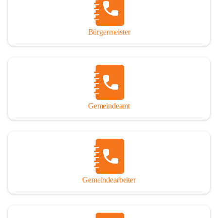
durch das Überlassen von Fotos und Dokumenten zum Gesamtbild 
dieses Buches wesentlich beigetragen haben.

Bürgermeister
Der Zeitdruck war enorm, um das Werk auch zeitgerecht für das 
Jubiläumsjahr abschließen zu können. Daher mag um Nachsicht 
gebeten werden, wenn gewisse Themen nicht in der gebotenen 
Ausführlichkeit behandelt erscheinen, oder auch der eine oder 
andere Fehler unterlief. Die Autoren haben nach ihren 
individuellen Möglichkeiten mit bestem Wissen und Gewissen 
gearbeitet.

Gemeindeamt
Die umfangreiche Chronik ist primär nicht als wissenschaftliches 
Werk angelegt. Mit Ausnahme des ersten Beitrages von Univ.-Prof. 
Andreas Rohatsch wurde auf das System der Fußnoten verzichtet. 
Wo eine genaue Quellenangabe sinnvoll und notwendig erschien, 
sind die entsprechenden Quellenhinweise in den fließenden Text 
eingearbeitet. Der leichteren Lesbarkeit halber ist auch von einer 
streng gendergerechten Ausdrucksform Abstand genommen 
Gemeindearbeiter
worden. Aus dem gleichen Grund wird bei der Ortsnamennennung 
weitgehend die Kurzform Winden gebraucht, obwohl der offizielle 
Name „Winden am See“ lautet – übrigens erst seit dem Jahr 1939.
