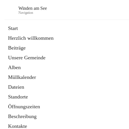
Winden am See
Navigation
Start
Herzlich willkommen
öffnet
Daten & Fakten
Beiträge
in
Externe Webseite
neuem
Unsere Gemeinde
Tab
öffnet
Bebauungsplan
in
Ordner
Alben
neuem
Tab
Müllkalender
Dateien
Standorte
Öffnungszeiten
Beschreibung
Kontakte