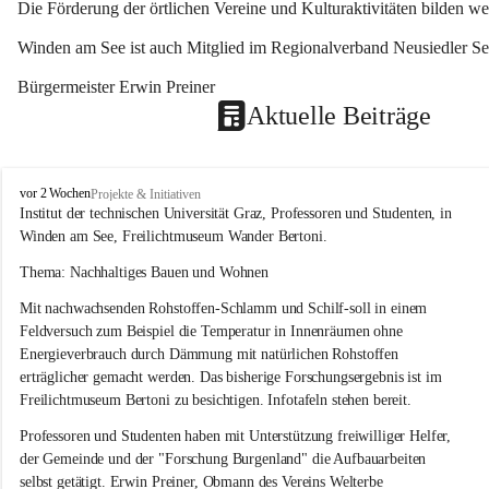
Die Förderung der örtlichen Vereine und Kulturaktivitäten bilden w
Winden am See ist auch Mitglied im Regionalverband Neusiedler See
Bürgermeister Erwin Preiner 
Aktuelle Beiträge
W
vor 2 Wochen
Projekte & Initiativen
i
Institut der technischen Universität Graz, Professoren und Studenten, in 
n
Winden am See, Freilichtmuseum Wander Bertoni.
d
e
Thema: Nachhaltiges Bauen und Wohnen
n
Mit nachwachsenden Rohstoffen-Schlamm und Schilf-soll in einem 
a
m
Feldversuch zum Beispiel die Temperatur in Innenräumen ohne 
S
Energieverbrauch durch Dämmung mit natürlichen Rohstoffen 
e
erträglicher gemacht werden. Das bisherige Forschungsergebnis ist im 
e
Freilichtmuseum Bertoni zu besichtigen. Infotafeln stehen bereit.
Professoren und Studenten haben mit Unterstützung freiwilliger Helfer, 
der Gemeinde und der "Forschung Burgenland" die Aufbauarbeiten 
selbst getätigt. Erwin Preiner, Obmann des Vereins Welterbe 