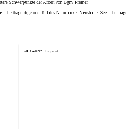
eitere Schwerpunkte der Arbeit von Bgm. Preiner.
 – Leithagebirge und Teil des Naturparkes Neusiedler See – Leithageb
W
vor 3 Wochen
Jobangebot
i
n
d
e
n
a
m
S
e
e