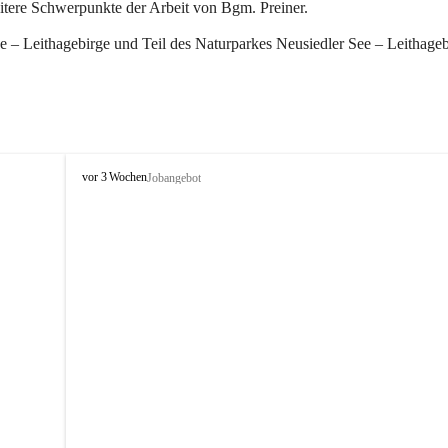
eitere Schwerpunkte der Arbeit von Bgm. Preiner.
 – Leithagebirge und Teil des Naturparkes Neusiedler See – Leithageb
W
vor 3 Wochen
Jobangebot
i
n
d
e
n
a
m
S
e
e