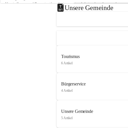
Neusiedlersee und Bgm. ist über die innovative Arbeit sehr erfreut und 
Unsere Gemeinde
hofft auf baldige praktische Anwendung der Forschungsergebnisse.
Gerade in Zeiten des Klimawandels ist jede technologische Innovation 
wichtig!
Weitere Infos folgen in Kürze.
+4
Tourismus
6 Artikel
Bürgerservice
4 Artikel
Unsere Gemeinde
5 Artikel