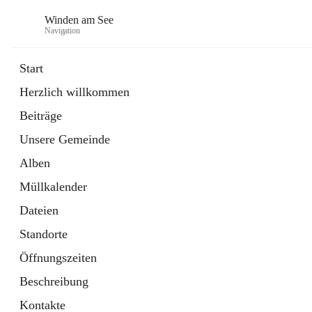
Winden am See
Navigation
Start
Herzlich willkommen
öffnet
Daten & Fakten
Beiträge
in
Externe Webseite
neuem
Unsere Gemeinde
Tab
öffnet
Bebauungsplan
in
Ordner
Alben
neuem
Tab
Müllkalender
Dateien
Standorte
Öffnungszeiten
Beschreibung
Kontakte