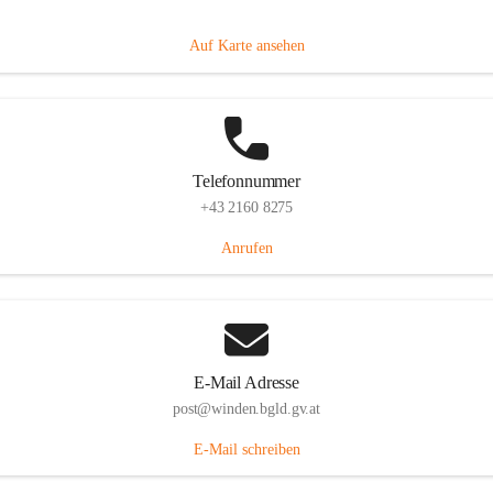
Hauptstraße 8, 7092 Winden am See, AUT
Auf Karte ansehen
Telefonnummer
+43 2160 8275
Anrufen
E-Mail Adresse
post@winden.bgld.gv.at
E-Mail schreiben