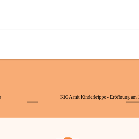
a
+7
+87