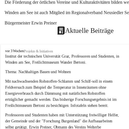
Die Förderung der örtlichen Vereine und Kulturaktivitäten bilden w
Winden am See ist auch Mitglied im Regionalverband Neusiedler See
Bürgermeister Erwin Preiner 
Aktuelle Beiträge
W
vor 3 Wochen
Projekte & Initiativen
i
Institut der technischen Universität Graz, Professoren und Studenten, in 
n
Winden am See, Freilichtmuseum Wander Bertoni.
d
e
Thema: Nachhaltiges Bauen und Wohnen
n
Mit nachwachsenden Rohstoffen-Schlamm und Schilf-soll in einem 
a
m
Feldversuch zum Beispiel die Temperatur in Innenräumen ohne 
S
Energieverbrauch durch Dämmung mit natürlichen Rohstoffen 
e
erträglicher gemacht werden. Das bisherige Forschungsergebnis ist im 
e
Freilichtmuseum Bertoni zu besichtigen. Infotafeln stehen bereit.
Professoren und Studenten haben mit Unterstützung freiwilliger Helfer, 
der Gemeinde und der "Forschung Burgenland" die Aufbauarbeiten 
selbst getätigt. Erwin Preiner, Obmann des Vereins Welterbe 