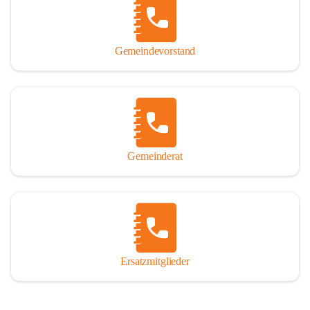
So darf ich Sie zu einer interessanten, vergnüglichen und 
manchmal auch nachdenklich machenden Zeitreise durch die 
Jahrhunderte, ja Jahrtausende alte Geschichte von der Steinzeit 
Gemeindevorstand
über das mittelalterliche Sasun bis in das heutige Winden am See 
einladen.

Gemeinderat
Ersatzmitglieder