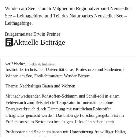
Winden am See ist auch Mitglied im Regionalverband Neusiedler 
See – Leithagebirge und Teil des Naturparkes Neusiedler See – 
Leithagebirge.
Bürgermeister Erwin Preiner 
Aktuelle Beiträge
W
vor 2 Wochen
Projekte & Initiativen
i
Institut der technischen Universität Graz, Professoren und Studenten, in 
n
Winden am See, Freilichtmuseum Wander Bertoni.
d
e
Thema: Nachhaltiges Bauen und Wohnen
n
Mit nachwachsenden Rohstoffen-Schlamm und Schilf-soll in einem 
a
m
Feldversuch zum Beispiel die Temperatur in Innenräumen ohne 
S
Energieverbrauch durch Dämmung mit natürlichen Rohstoffen 
e
erträglicher gemacht werden. Das bisherige Forschungsergebnis ist im 
e
Freilichtmuseum Bertoni zu besichtigen. Infotafeln stehen bereit.
Professoren und Studenten haben mit Unterstützung freiwilliger Helfer, 