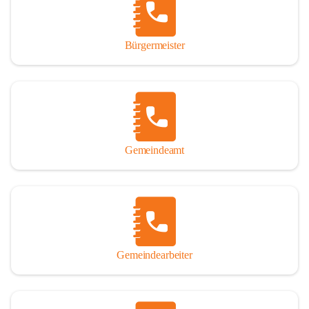
durch das Überlassen von Fotos und Dokumenten zum Gesamtbild 
dieses Buches wesentlich beigetragen haben.

Bürgermeister
Der Zeitdruck war enorm, um das Werk auch zeitgerecht für das 
Jubiläumsjahr abschließen zu können. Daher mag um Nachsicht 
gebeten werden, wenn gewisse Themen nicht in der gebotenen 
Ausführlichkeit behandelt erscheinen, oder auch der eine oder 
andere Fehler unterlief. Die Autoren haben nach ihren 
individuellen Möglichkeiten mit bestem Wissen und Gewissen 
gearbeitet.

Gemeindeamt
Die umfangreiche Chronik ist primär nicht als wissenschaftliches 
Werk angelegt. Mit Ausnahme des ersten Beitrages von Univ.-Prof. 
Andreas Rohatsch wurde auf das System der Fußnoten verzichtet. 
Wo eine genaue Quellenangabe sinnvoll und notwendig erschien, 
sind die entsprechenden Quellenhinweise in den fließenden Text 
eingearbeitet. Der leichteren Lesbarkeit halber ist auch von einer 
streng gendergerechten Ausdrucksform Abstand genommen 
Gemeindearbeiter
worden. Aus dem gleichen Grund wird bei der Ortsnamennennung 
weitgehend die Kurzform Winden gebraucht, obwohl der offizielle 
Name „Winden am See“ lautet – übrigens erst seit dem Jahr 1939.
