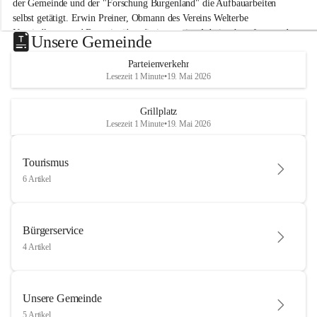
der Gemeinde und der "Forschung Burgenland" die Aufbauarbeiten 
selbst getätigt. Erwin Preiner, Obmann des Vereins Welterbe 
Neusiedlersee und Bgm. ist über die innovative Arbeit sehr erfreut und 
Unsere Gemeinde
hofft auf baldige praktische Anwendung der Forschungsergebnisse.
Parteienverkehr
Gerade in Zeiten des Klimawandels ist jede technologische Innovation 
Lesezeit 1 Minute
•
19. Mai 2026
wichtig!
Weitere Infos folgen in Kürze.
+4
Grillplatz
Lesezeit 1 Minute
•
19. Mai 2026
Tourismus
6 Artikel
Bürgerservice
4 Artikel
Unsere Gemeinde
5 Artikel