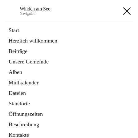
Winden am See
Navigation
Winden am See
Start
Herzlich willkommen
öffnet
Daten & Fakten
Beiträge
in
Externe Webseite
neuem
Unsere Gemeinde
Tab
öffnet
Bebauungsplan
in
Ordner
Alben
neuem
Tab
Müllkalender
+5
Dateien
Standorte
Öffnungszeiten
Beschreibung
Hauptadresse
Kontakte