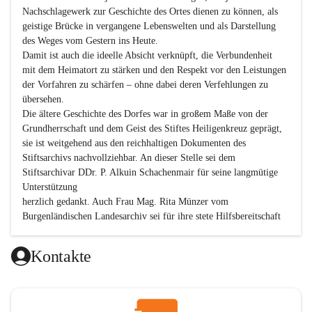
Nachschlagewerk zur Geschichte des Ortes dienen zu können, als 
geistige Brücke in vergangene Lebenswelten und als Darstellung 
des Weges vom Gestern ins Heute.

Damit ist auch die ideelle Absicht verknüpft, die Verbundenheit 
mit dem Heimatort zu stärken und den Respekt vor den Leistungen 
der Vorfahren zu schärfen – ohne dabei deren Verfehlungen zu 
übersehen.

Die ältere Geschichte des Dorfes war in großem Maße von der 
Grundherrschaft und dem Geist des Stiftes Heiligenkreuz geprägt, 
sie ist weitgehend aus den reichhaltigen Dokumenten des 
Stiftsarchivs nachvollziehbar. An dieser Stelle sei dem 
Stiftsarchivar DDr. P. Alkuin Schachenmair für seine langmütige 
Unterstützung

herzlich gedankt. Auch Frau Mag. Rita Münzer vom 
Burgenländischen Landesarchiv sei für ihre stete Hilfsbereitschaft 
gedankt.

Dank gilt den Textautoren dieser Chronik, dem kleinen 
Kontakte
Redaktionsteam, für die gute Zusammenarbeit.

Vor allem aber muss den vielen Windenerinnen und Windenern 
gedankt werden, die durch ihre Erinnerungen, Informationen und 