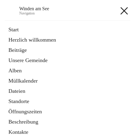
Winden am See
Navigation
Winden am See
Start
Herzlich willkommen
öffnet
Daten & Fakten
Beiträge
in
Externe Webseite
neuem
Unsere Gemeinde
Tab
öffnet
Bebauungsplan
in
Ordner
Alben
neuem
Tab
Müllkalender
+5
Dateien
Standorte
Öffnungszeiten
Beschreibung
Hauptadresse
Kontakte