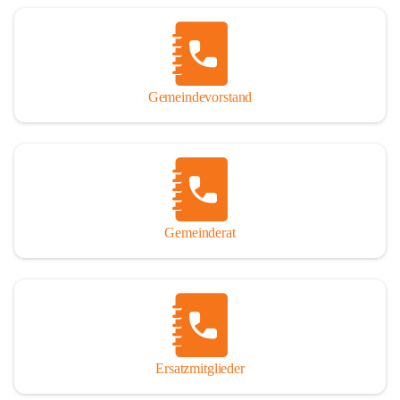
Name „Winden am See“ lautet – übrigens erst seit dem Jahr 1939.

So darf ich Sie zu einer interessanten, vergnüglichen und 
manchmal auch nachdenklich machenden Zeitreise durch die 
Jahrhunderte, ja Jahrtausende alte Geschichte von der Steinzeit 
Gemeindevorstand
über das mittelalterliche Sasun bis in das heutige Winden am See 
einladen.

Gemeinderat
Ersatzmitglieder