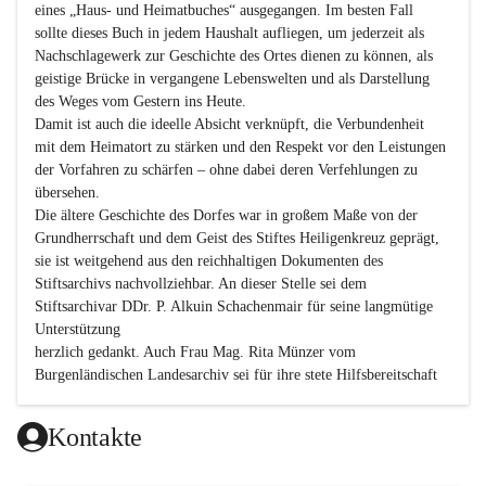
eines „Haus- und Heimatbuches“ ausgegangen. Im besten Fall 
sollte dieses Buch in jedem Haushalt aufliegen, um jederzeit als 
Nachschlagewerk zur Geschichte des Ortes dienen zu können, als 
geistige Brücke in vergangene Lebenswelten und als Darstellung 
des Weges vom Gestern ins Heute.

Damit ist auch die ideelle Absicht verknüpft, die Verbundenheit 
mit dem Heimatort zu stärken und den Respekt vor den Leistungen 
der Vorfahren zu schärfen – ohne dabei deren Verfehlungen zu 
übersehen.

Die ältere Geschichte des Dorfes war in großem Maße von der 
Grundherrschaft und dem Geist des Stiftes Heiligenkreuz geprägt, 
sie ist weitgehend aus den reichhaltigen Dokumenten des 
Stiftsarchivs nachvollziehbar. An dieser Stelle sei dem 
Stiftsarchivar DDr. P. Alkuin Schachenmair für seine langmütige 
Unterstützung

herzlich gedankt. Auch Frau Mag. Rita Münzer vom 
Burgenländischen Landesarchiv sei für ihre stete Hilfsbereitschaft 
gedankt.

Dank gilt den Textautoren dieser Chronik, dem kleinen 
Kontakte
Redaktionsteam, für die gute Zusammenarbeit.
