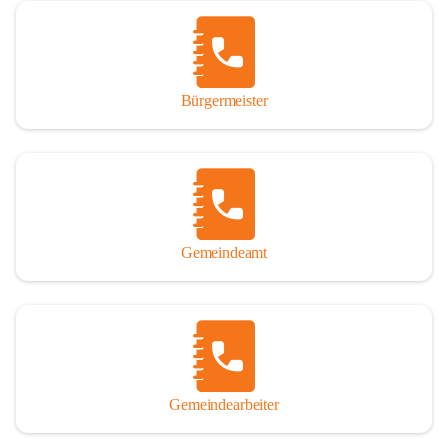
Vor allem aber muss den vielen Windenerinnen und Windenern 
gedankt werden, die durch ihre Erinnerungen, Informationen und 
durch das Überlassen von Fotos und Dokumenten zum Gesamtbild 
dieses Buches wesentlich beigetragen haben.

Bürgermeister
Der Zeitdruck war enorm, um das Werk auch zeitgerecht für das 
Jubiläumsjahr abschließen zu können. Daher mag um Nachsicht 
gebeten werden, wenn gewisse Themen nicht in der gebotenen 
Ausführlichkeit behandelt erscheinen, oder auch der eine oder 
andere Fehler unterlief. Die Autoren haben nach ihren 
individuellen Möglichkeiten mit bestem Wissen und Gewissen 
gearbeitet.

Gemeindeamt
Die umfangreiche Chronik ist primär nicht als wissenschaftliches 
Werk angelegt. Mit Ausnahme des ersten Beitrages von Univ.-Prof. 
Andreas Rohatsch wurde auf das System der Fußnoten verzichtet. 
Wo eine genaue Quellenangabe sinnvoll und notwendig erschien, 
sind die entsprechenden Quellenhinweise in den fließenden Text 
eingearbeitet. Der leichteren Lesbarkeit halber ist auch von einer 
streng gendergerechten Ausdrucksform Abstand genommen 
Gemeindearbeiter
worden. Aus dem gleichen Grund wird bei der Ortsnamennennung 
weitgehend die Kurzform Winden gebraucht, obwohl der offizielle 