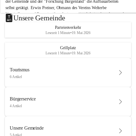
der Gemeinde und der "Forschung Burgenland" die Aufbauarbeiten 
selbst getätigt. Erwin Preiner, Obmann des Vereins Welterbe 
Neusiedlersee und Bgm. ist über die innovative Arbeit sehr erfreut und 
Unsere Gemeinde
hofft auf baldige praktische Anwendung der Forschungsergebnisse.
Parteienverkehr
Gerade in Zeiten des Klimawandels ist jede technologische Innovation 
Lesezeit 1 Minute
•
19. Mai 2026
wichtig!
Weitere Infos folgen in Kürze.
+4
Grillplatz
Lesezeit 1 Minute
•
19. Mai 2026
Tourismus
6 Artikel
Bürgerservice
4 Artikel
Unsere Gemeinde
5 Artikel