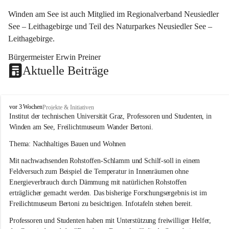
Winden am See ist auch Mitglied im Regionalverband Neusiedler 
See – Leithagebirge und Teil des Naturparkes Neusiedler See – 
Leithagebirge.
Bürgermeister Erwin Preiner 
Aktuelle Beiträge
W
vor 3 Wochen
Projekte & Initiativen
i
Institut der technischen Universität Graz, Professoren und Studenten, in 
n
Winden am See, Freilichtmuseum Wander Bertoni.
d
e
Thema: Nachhaltiges Bauen und Wohnen
n
Mit nachwachsenden Rohstoffen-Schlamm und Schilf-soll in einem 
a
m
Feldversuch zum Beispiel die Temperatur in Innenräumen ohne 
S
Energieverbrauch durch Dämmung mit natürlichen Rohstoffen 
e
erträglicher gemacht werden. Das bisherige Forschungsergebnis ist im 
e
Freilichtmuseum Bertoni zu besichtigen. Infotafeln stehen bereit.
Professoren und Studenten haben mit Unterstützung freiwilliger Helfer, 