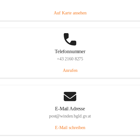
Hauptstraße 8, 7092 Winden am See, AUT
Auf Karte ansehen
Telefonnummer
+43 2160 8275
Anrufen
E-Mail Adresse
post@winden.bgld.gv.at
E-Mail schreiben