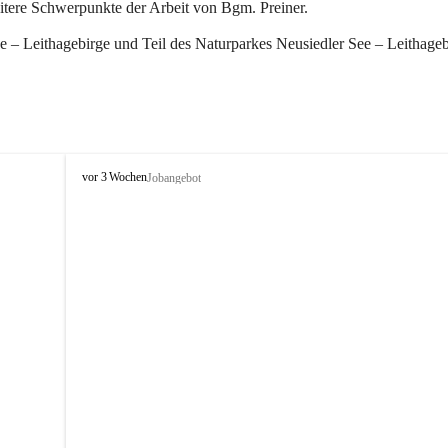
eitere Schwerpunkte der Arbeit von Bgm. Preiner.
 – Leithagebirge und Teil des Naturparkes Neusiedler See – Leithageb
W
vor 3 Wochen
Jobangebot
i
n
d
e
n
a
m
S
e
e