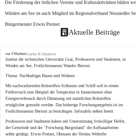
Die Förderung der örtlichen Vereine und Kulturaktivitäten bilden w
Winden am See ist auch Mitglied im Regionalverband Neusiedler See
Bürgermeister Erwin Preiner 
Aktuelle Beiträge
W
vor 3 Wochen
Projekte & Initiativen
i
Institut der technischen Universität Graz, Professoren und Studenten, in 
n
Winden am See, Freilichtmuseum Wander Bertoni.
d
e
Thema: Nachhaltiges Bauen und Wohnen
n
Mit nachwachsenden Rohstoffen-Schlamm und Schilf-soll in einem 
a
m
Feldversuch zum Beispiel die Temperatur in Innenräumen ohne 
S
Energieverbrauch durch Dämmung mit natürlichen Rohstoffen 
e
erträglicher gemacht werden. Das bisherige Forschungsergebnis ist im 
e
Freilichtmuseum Bertoni zu besichtigen. Infotafeln stehen bereit.
Professoren und Studenten haben mit Unterstützung freiwilliger Helfer, 
der Gemeinde und der "Forschung Burgenland" die Aufbauarbeiten 
selbst getätigt. Erwin Preiner, Obmann des Vereins Welterbe 