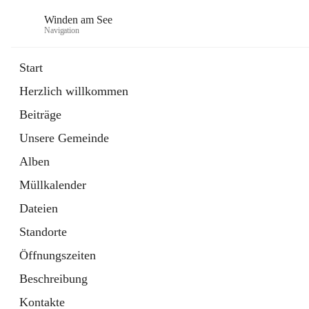
Winden am See
Navigation
Start
Herzlich willkommen
öffnet
Daten & Fakten
Beiträge
in
Externe Webseite
neuem
Unsere Gemeinde
Tab
öffnet
Bebauungsplan
in
Ordner
Alben
neuem
Tab
Müllkalender
Dateien
Standorte
Öffnungszeiten
Beschreibung
Kontakte