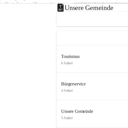
Neusiedlersee und Bgm. ist über die innovative Arbeit sehr erfreut und 
Unsere Gemeinde
hofft auf baldige praktische Anwendung der Forschungsergebnisse.
Gerade in Zeiten des Klimawandels ist jede technologische Innovation 
wichtig!
Weitere Infos folgen in Kürze.
+4
Tourismus
6 Artikel
Bürgerservice
4 Artikel
Unsere Gemeinde
5 Artikel