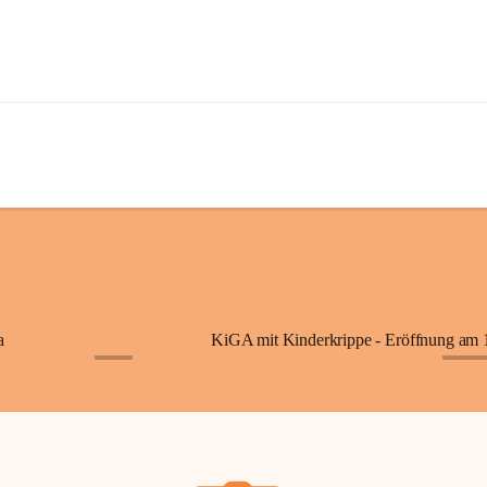
a
+7
+87