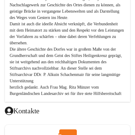
Nachschlagewerk zur Geschichte des Ortes dienen zu können, als 
geistige Brücke in vergangene Lebenswelten und als Darstellung 
des Weges vom Gestern ins Heute.

Damit ist auch die ideelle Absicht verknüpft, die Verbundenheit 
mit dem Heimatort zu stärken und den Respekt vor den Leistungen 
der Vorfahren zu schärfen – ohne dabei deren Verfehlungen zu 
übersehen.

Die ältere Geschichte des Dorfes war in großem Maße von der 
Grundherrschaft und dem Geist des Stiftes Heiligenkreuz geprägt, 
sie ist weitgehend aus den reichhaltigen Dokumenten des 
Stiftsarchivs nachvollziehbar. An dieser Stelle sei dem 
Stiftsarchivar DDr. P. Alkuin Schachenmair für seine langmütige 
Unterstützung

herzlich gedankt. Auch Frau Mag. Rita Münzer vom 
Burgenländischen Landesarchiv sei für ihre stete Hilfsbereitschaft 
gedankt.

Dank gilt den Textautoren dieser Chronik, dem kleinen 
Kontakte
Redaktionsteam, für die gute Zusammenarbeit.

Vor allem aber muss den vielen Windenerinnen und Windenern 
gedankt werden, die durch ihre Erinnerungen, Informationen und 