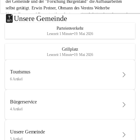
der Gemeinde und der "Forschung Burgenland" die Aufbauarbeiten 
selbst getätigt. Erwin Preiner, Obmann des Vereins Welterbe 
Neusiedlersee und Bgm. ist über die innovative Arbeit sehr erfreut und 
Unsere Gemeinde
hofft auf baldige praktische Anwendung der Forschungsergebnisse.
Parteienverkehr
Gerade in Zeiten des Klimawandels ist jede technologische Innovation 
Lesezeit 1 Minute
•
19. Mai 2026
wichtig!
Weitere Infos folgen in Kürze.
+4
Grillplatz
Lesezeit 1 Minute
•
19. Mai 2026
Tourismus
6 Artikel
Bürgerservice
4 Artikel
Unsere Gemeinde
5 Artikel