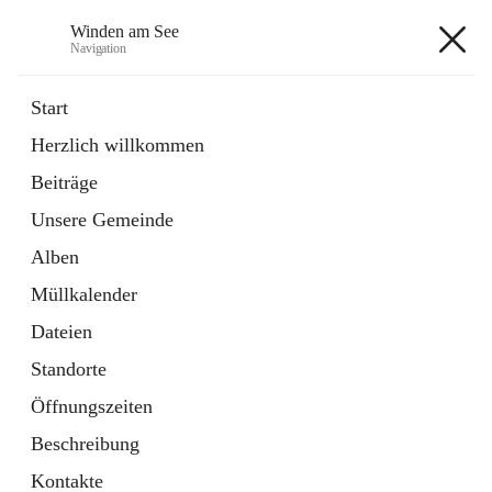
Winden am See
Navigation
Winden am See
Start
Herzlich willkommen
öffnet
Daten & Fakten
Beiträge
in
Externe Webseite
neuem
Unsere Gemeinde
Tab
öffnet
Bebauungsplan
in
Ordner
Alben
neuem
Tab
Müllkalender
+5
Dateien
Standorte
Öffnungszeiten
Beschreibung
Hauptadresse
Kontakte