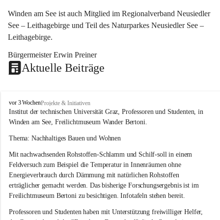
Winden am See ist auch Mitglied im Regionalverband Neusiedler 
See – Leithagebirge und Teil des Naturparkes Neusiedler See – 
Leithagebirge.
Bürgermeister Erwin Preiner 
Aktuelle Beiträge
W
vor 3 Wochen
Projekte & Initiativen
i
Institut der technischen Universität Graz, Professoren und Studenten, in 
n
Winden am See, Freilichtmuseum Wander Bertoni.
d
e
Thema: Nachhaltiges Bauen und Wohnen
n
Mit nachwachsenden Rohstoffen-Schlamm und Schilf-soll in einem 
a
m
Feldversuch zum Beispiel die Temperatur in Innenräumen ohne 
S
Energieverbrauch durch Dämmung mit natürlichen Rohstoffen 
e
erträglicher gemacht werden. Das bisherige Forschungsergebnis ist im 
e
Freilichtmuseum Bertoni zu besichtigen. Infotafeln stehen bereit.
Professoren und Studenten haben mit Unterstützung freiwilliger Helfer, 