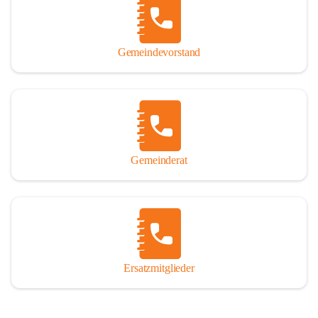
So darf ich Sie zu einer interessanten, vergnüglichen und 
manchmal auch nachdenklich machenden Zeitreise durch die 
Jahrhunderte, ja Jahrtausende alte Geschichte von der Steinzeit 
Gemeindevorstand
über das mittelalterliche Sasun bis in das heutige Winden am See 
einladen.

Gemeinderat
Ersatzmitglieder