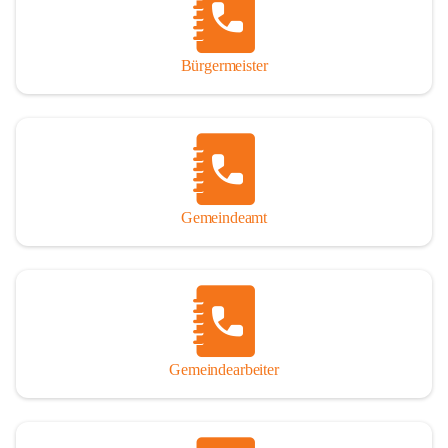
durch das Überlassen von Fotos und Dokumenten zum Gesamtbild 
dieses Buches wesentlich beigetragen haben.

Bürgermeister
Der Zeitdruck war enorm, um das Werk auch zeitgerecht für das 
Jubiläumsjahr abschließen zu können. Daher mag um Nachsicht 
gebeten werden, wenn gewisse Themen nicht in der gebotenen 
Ausführlichkeit behandelt erscheinen, oder auch der eine oder 
andere Fehler unterlief. Die Autoren haben nach ihren 
individuellen Möglichkeiten mit bestem Wissen und Gewissen 
gearbeitet.

Gemeindeamt
Die umfangreiche Chronik ist primär nicht als wissenschaftliches 
Werk angelegt. Mit Ausnahme des ersten Beitrages von Univ.-Prof. 
Andreas Rohatsch wurde auf das System der Fußnoten verzichtet. 
Wo eine genaue Quellenangabe sinnvoll und notwendig erschien, 
sind die entsprechenden Quellenhinweise in den fließenden Text 
eingearbeitet. Der leichteren Lesbarkeit halber ist auch von einer 
streng gendergerechten Ausdrucksform Abstand genommen 
Gemeindearbeiter
worden. Aus dem gleichen Grund wird bei der Ortsnamennennung 
weitgehend die Kurzform Winden gebraucht, obwohl der offizielle 
Name „Winden am See“ lautet – übrigens erst seit dem Jahr 1939.
