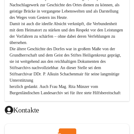
Nachschlagewerk zur Geschichte des Ortes dienen zu können, als 
geistige Brücke in vergangene Lebenswelten und als Darstellung 
des Weges vom Gestern ins Heute.

Damit ist auch die ideelle Absicht verknüpft, die Verbundenheit 
mit dem Heimatort zu stärken und den Respekt vor den Leistungen 
der Vorfahren zu schärfen – ohne dabei deren Verfehlungen zu 
übersehen.

Die ältere Geschichte des Dorfes war in großem Maße von der 
Grundherrschaft und dem Geist des Stiftes Heiligenkreuz geprägt, 
sie ist weitgehend aus den reichhaltigen Dokumenten des 
Stiftsarchivs nachvollziehbar. An dieser Stelle sei dem 
Stiftsarchivar DDr. P. Alkuin Schachenmair für seine langmütige 
Unterstützung

herzlich gedankt. Auch Frau Mag. Rita Münzer vom 
Burgenländischen Landesarchiv sei für ihre stete Hilfsbereitschaft 
gedankt.

Dank gilt den Textautoren dieser Chronik, dem kleinen 
Kontakte
Redaktionsteam, für die gute Zusammenarbeit.

Vor allem aber muss den vielen Windenerinnen und Windenern 
gedankt werden, die durch ihre Erinnerungen, Informationen und 