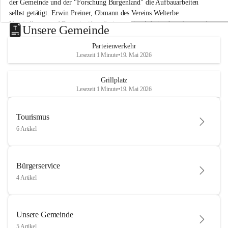
der Gemeinde und der "Forschung Burgenland" die Aufbauarbeiten 
selbst getätigt. Erwin Preiner, Obmann des Vereins Welterbe 
Neusiedlersee und Bgm. ist über die innovative Arbeit sehr erfreut und 
Unsere Gemeinde
hofft auf baldige praktische Anwendung der Forschungsergebnisse.
Parteienverkehr
Gerade in Zeiten des Klimawandels ist jede technologische Innovation 
Lesezeit 1 Minute
•
19. Mai 2026
wichtig!
Weitere Infos folgen in Kürze.
+4
Grillplatz
Lesezeit 1 Minute
•
19. Mai 2026
Tourismus
6 Artikel
Bürgerservice
4 Artikel
Unsere Gemeinde
5 Artikel