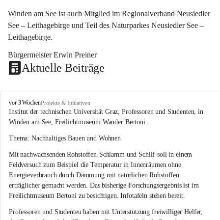
Winden am See ist auch Mitglied im Regionalverband Neusiedler 
See – Leithagebirge und Teil des Naturparkes Neusiedler See – 
Leithagebirge.
Bürgermeister Erwin Preiner 
Aktuelle Beiträge
W
vor 3 Wochen
Projekte & Initiativen
i
Institut der technischen Universität Graz, Professoren und Studenten, in 
n
Winden am See, Freilichtmuseum Wander Bertoni.
d
e
Thema: Nachhaltiges Bauen und Wohnen
n
Mit nachwachsenden Rohstoffen-Schlamm und Schilf-soll in einem 
a
m
Feldversuch zum Beispiel die Temperatur in Innenräumen ohne 
S
Energieverbrauch durch Dämmung mit natürlichen Rohstoffen 
e
erträglicher gemacht werden. Das bisherige Forschungsergebnis ist im 
e
Freilichtmuseum Bertoni zu besichtigen. Infotafeln stehen bereit.
Professoren und Studenten haben mit Unterstützung freiwilliger Helfer, 