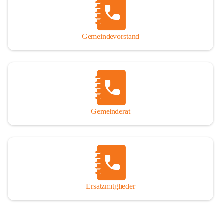
So darf ich Sie zu einer interessanten, vergnüglichen und 
manchmal auch nachdenklich machenden Zeitreise durch die 
Jahrhunderte, ja Jahrtausende alte Geschichte von der Steinzeit 
Gemeindevorstand
über das mittelalterliche Sasun bis in das heutige Winden am See 
einladen.

Gemeinderat
Ersatzmitglieder