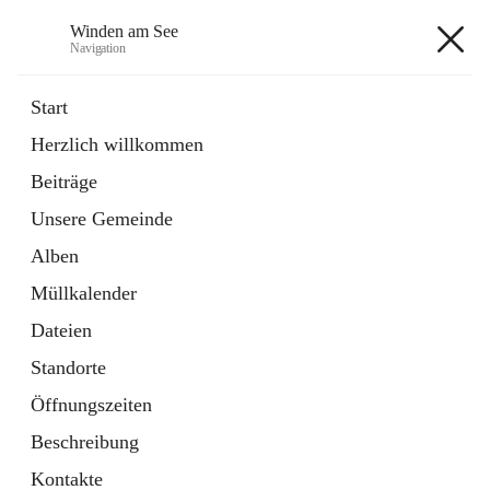
Winden am See
Navigation
Winden am See
Start
Herzlich willkommen
öffnet
Daten & Fakten
Beiträge
in
Externe Webseite
neuem
Unsere Gemeinde
Tab
öffnet
Bebauungsplan
in
Ordner
Alben
neuem
Tab
Müllkalender
+5
Dateien
Standorte
Öffnungszeiten
Beschreibung
Hauptadresse
Kontakte