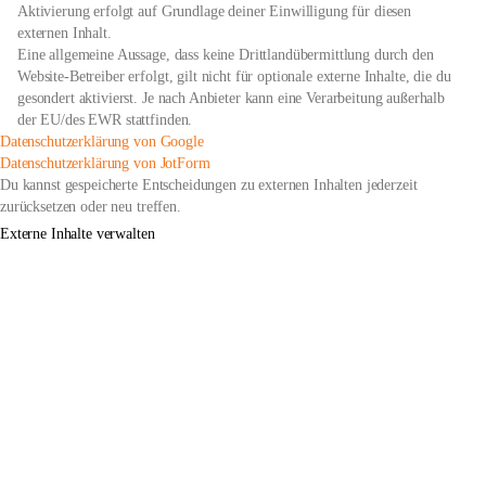
Aktivierung erfolgt auf Grundlage deiner Einwilligung für diesen
externen Inhalt.
Eine allgemeine Aussage, dass keine Drittlandübermittlung durch den
Website-Betreiber erfolgt, gilt nicht für optionale externe Inhalte, die du
gesondert aktivierst. Je nach Anbieter kann eine Verarbeitung außerhalb
der EU/des EWR stattfinden.
öffnet
Datenschutzerklärung von Google
in
öffnet
Datenschutzerklärung von JotForm
neuem
in
Du kannst gespeicherte Entscheidungen zu externen Inhalten jederzeit
Tab
neuem
zurücksetzen oder neu treffen.
Tab
Externe Inhalte verwalten