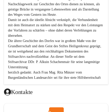
Nachschlagewerk zur Geschichte des Ortes dienen zu können, als 
geistige Brücke in vergangene Lebenswelten und als Darstellung 
des Weges vom Gestern ins Heute.

Damit ist auch die ideelle Absicht verknüpft, die Verbundenheit 
mit dem Heimatort zu stärken und den Respekt vor den Leistungen 
der Vorfahren zu schärfen – ohne dabei deren Verfehlungen zu 
übersehen.

Die ältere Geschichte des Dorfes war in großem Maße von der 
Grundherrschaft und dem Geist des Stiftes Heiligenkreuz geprägt, 
sie ist weitgehend aus den reichhaltigen Dokumenten des 
Stiftsarchivs nachvollziehbar. An dieser Stelle sei dem 
Stiftsarchivar DDr. P. Alkuin Schachenmair für seine langmütige 
Unterstützung

herzlich gedankt. Auch Frau Mag. Rita Münzer vom 
Burgenländischen Landesarchiv sei für ihre stete Hilfsbereitschaft 
gedankt.

Dank gilt den Textautoren dieser Chronik, dem kleinen 
Kontakte
Redaktionsteam, für die gute Zusammenarbeit.

Vor allem aber muss den vielen Windenerinnen und Windenern 
gedankt werden, die durch ihre Erinnerungen, Informationen und 