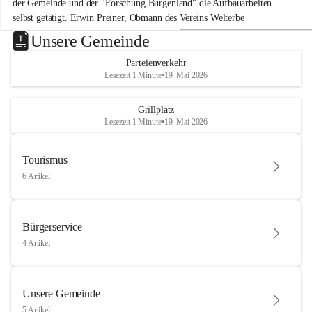
der Gemeinde und der "Forschung Burgenland" die Aufbauarbeiten 
selbst getätigt. Erwin Preiner, Obmann des Vereins Welterbe 
Neusiedlersee und Bgm. ist über die innovative Arbeit sehr erfreut und 
Unsere Gemeinde
hofft auf baldige praktische Anwendung der Forschungsergebnisse.
Parteienverkehr
Gerade in Zeiten des Klimawandels ist jede technologische Innovation 
Lesezeit 1 Minute
•
19. Mai 2026
wichtig!
Weitere Infos folgen in Kürze.
+4
Grillplatz
Lesezeit 1 Minute
•
19. Mai 2026
Tourismus
6 Artikel
Bürgerservice
4 Artikel
Unsere Gemeinde
5 Artikel