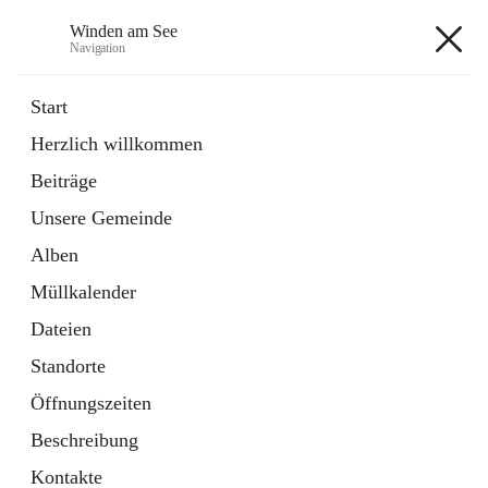
Winden am See
Navigation
Winden am See
Start
Herzlich willkommen
öffnet
Daten & Fakten
Beiträge
in
Externe Webseite
neuem
Unsere Gemeinde
Tab
öffnet
Bebauungsplan
in
Ordner
Alben
neuem
Tab
Müllkalender
+5
Dateien
Standorte
Öffnungszeiten
Beschreibung
Hauptadresse
Kontakte