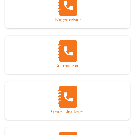
durch das Überlassen von Fotos und Dokumenten zum Gesamtbild 
dieses Buches wesentlich beigetragen haben.

Bürgermeister
Der Zeitdruck war enorm, um das Werk auch zeitgerecht für das 
Jubiläumsjahr abschließen zu können. Daher mag um Nachsicht 
gebeten werden, wenn gewisse Themen nicht in der gebotenen 
Ausführlichkeit behandelt erscheinen, oder auch der eine oder 
andere Fehler unterlief. Die Autoren haben nach ihren 
individuellen Möglichkeiten mit bestem Wissen und Gewissen 
gearbeitet.

Gemeindeamt
Die umfangreiche Chronik ist primär nicht als wissenschaftliches 
Werk angelegt. Mit Ausnahme des ersten Beitrages von Univ.-Prof. 
Andreas Rohatsch wurde auf das System der Fußnoten verzichtet. 
Wo eine genaue Quellenangabe sinnvoll und notwendig erschien, 
sind die entsprechenden Quellenhinweise in den fließenden Text 
eingearbeitet. Der leichteren Lesbarkeit halber ist auch von einer 
streng gendergerechten Ausdrucksform Abstand genommen 
Gemeindearbeiter
worden. Aus dem gleichen Grund wird bei der Ortsnamennennung 
weitgehend die Kurzform Winden gebraucht, obwohl der offizielle 
Name „Winden am See“ lautet – übrigens erst seit dem Jahr 1939.
