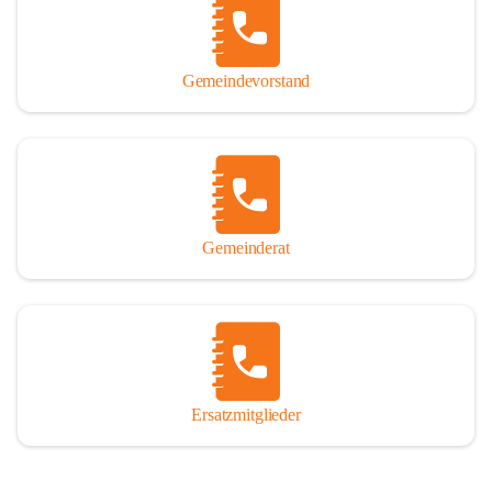
So darf ich Sie zu einer interessanten, vergnüglichen und 
manchmal auch nachdenklich machenden Zeitreise durch die 
Jahrhunderte, ja Jahrtausende alte Geschichte von der Steinzeit 
Gemeindevorstand
über das mittelalterliche Sasun bis in das heutige Winden am See 
einladen.

Gemeinderat
Ersatzmitglieder