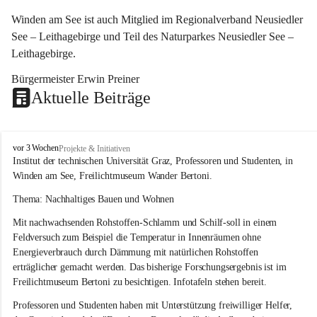
Winden am See ist auch Mitglied im Regionalverband Neusiedler 
See – Leithagebirge und Teil des Naturparkes Neusiedler See – 
Leithagebirge.
Bürgermeister Erwin Preiner 
Aktuelle Beiträge
W
vor 3 Wochen
Projekte & Initiativen
i
Institut der technischen Universität Graz, Professoren und Studenten, in 
n
Winden am See, Freilichtmuseum Wander Bertoni.
d
e
Thema: Nachhaltiges Bauen und Wohnen
n
Mit nachwachsenden Rohstoffen-Schlamm und Schilf-soll in einem 
a
m
Feldversuch zum Beispiel die Temperatur in Innenräumen ohne 
S
Energieverbrauch durch Dämmung mit natürlichen Rohstoffen 
e
erträglicher gemacht werden. Das bisherige Forschungsergebnis ist im 
e
Freilichtmuseum Bertoni zu besichtigen. Infotafeln stehen bereit.
Professoren und Studenten haben mit Unterstützung freiwilliger Helfer, 