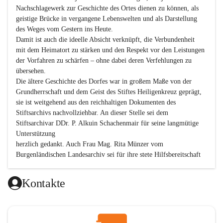
Nachschlagewerk zur Geschichte des Ortes dienen zu können, als 
geistige Brücke in vergangene Lebenswelten und als Darstellung 
des Weges vom Gestern ins Heute.

Damit ist auch die ideelle Absicht verknüpft, die Verbundenheit 
mit dem Heimatort zu stärken und den Respekt vor den Leistungen 
der Vorfahren zu schärfen – ohne dabei deren Verfehlungen zu 
übersehen.

Die ältere Geschichte des Dorfes war in großem Maße von der 
Grundherrschaft und dem Geist des Stiftes Heiligenkreuz geprägt, 
sie ist weitgehend aus den reichhaltigen Dokumenten des 
Stiftsarchivs nachvollziehbar. An dieser Stelle sei dem 
Stiftsarchivar DDr. P. Alkuin Schachenmair für seine langmütige 
Unterstützung

herzlich gedankt. Auch Frau Mag. Rita Münzer vom 
Burgenländischen Landesarchiv sei für ihre stete Hilfsbereitschaft 
gedankt.

Dank gilt den Textautoren dieser Chronik, dem kleinen 
Kontakte
Redaktionsteam, für die gute Zusammenarbeit.

Vor allem aber muss den vielen Windenerinnen und Windenern 
gedankt werden, die durch ihre Erinnerungen, Informationen und 