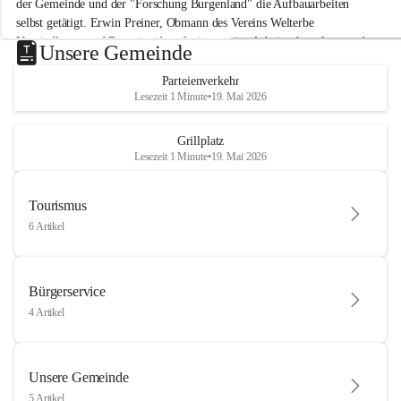
der Gemeinde und der "Forschung Burgenland" die Aufbauarbeiten 
selbst getätigt. Erwin Preiner, Obmann des Vereins Welterbe 
Neusiedlersee und Bgm. ist über die innovative Arbeit sehr erfreut und 
Unsere Gemeinde
hofft auf baldige praktische Anwendung der Forschungsergebnisse.
Parteienverkehr
Gerade in Zeiten des Klimawandels ist jede technologische Innovation 
Lesezeit 1 Minute
•
19. Mai 2026
wichtig!
Weitere Infos folgen in Kürze.
+4
Grillplatz
Lesezeit 1 Minute
•
19. Mai 2026
Tourismus
6 Artikel
Bürgerservice
4 Artikel
Unsere Gemeinde
5 Artikel