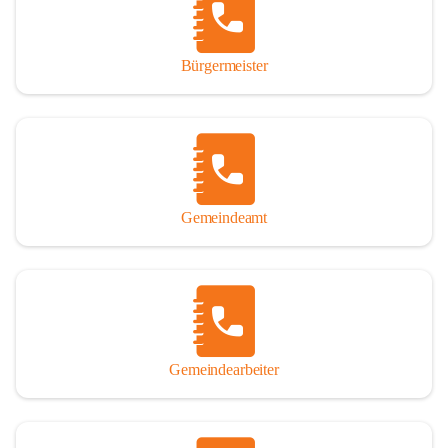
durch das Überlassen von Fotos und Dokumenten zum Gesamtbild 
dieses Buches wesentlich beigetragen haben.

Bürgermeister
Der Zeitdruck war enorm, um das Werk auch zeitgerecht für das 
Jubiläumsjahr abschließen zu können. Daher mag um Nachsicht 
gebeten werden, wenn gewisse Themen nicht in der gebotenen 
Ausführlichkeit behandelt erscheinen, oder auch der eine oder 
andere Fehler unterlief. Die Autoren haben nach ihren 
individuellen Möglichkeiten mit bestem Wissen und Gewissen 
gearbeitet.

Gemeindeamt
Die umfangreiche Chronik ist primär nicht als wissenschaftliches 
Werk angelegt. Mit Ausnahme des ersten Beitrages von Univ.-Prof. 
Andreas Rohatsch wurde auf das System der Fußnoten verzichtet. 
Wo eine genaue Quellenangabe sinnvoll und notwendig erschien, 
sind die entsprechenden Quellenhinweise in den fließenden Text 
eingearbeitet. Der leichteren Lesbarkeit halber ist auch von einer 
streng gendergerechten Ausdrucksform Abstand genommen 
Gemeindearbeiter
worden. Aus dem gleichen Grund wird bei der Ortsnamennennung 
weitgehend die Kurzform Winden gebraucht, obwohl der offizielle 
Name „Winden am See“ lautet – übrigens erst seit dem Jahr 1939.
