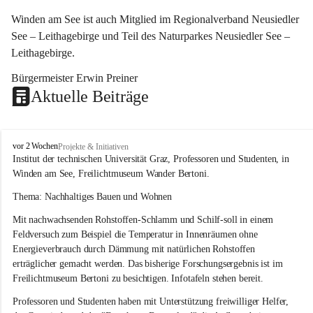
Winden am See ist auch Mitglied im Regionalverband Neusiedler 
See – Leithagebirge und Teil des Naturparkes Neusiedler See – 
Leithagebirge.
Bürgermeister Erwin Preiner 
Aktuelle Beiträge
W
vor 2 Wochen
Projekte & Initiativen
i
Institut der technischen Universität Graz, Professoren und Studenten, in 
n
Winden am See, Freilichtmuseum Wander Bertoni.
d
e
Thema: Nachhaltiges Bauen und Wohnen
n
Mit nachwachsenden Rohstoffen-Schlamm und Schilf-soll in einem 
a
m
Feldversuch zum Beispiel die Temperatur in Innenräumen ohne 
S
Energieverbrauch durch Dämmung mit natürlichen Rohstoffen 
e
erträglicher gemacht werden. Das bisherige Forschungsergebnis ist im 
e
Freilichtmuseum Bertoni zu besichtigen. Infotafeln stehen bereit.
Professoren und Studenten haben mit Unterstützung freiwilliger Helfer, 