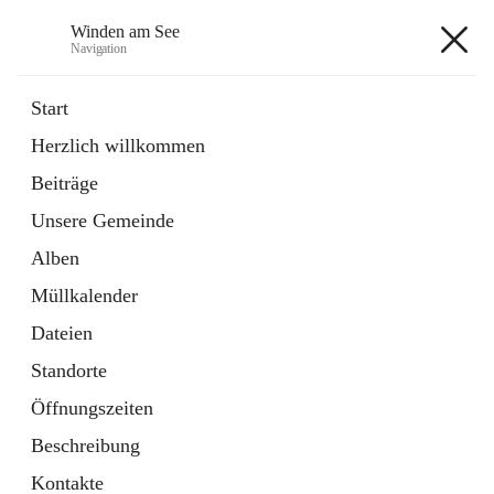
Winden am See
Navigation
Winden am See
Start
Herzlich willkommen
öffnet
Daten & Fakten
Beiträge
in
Externe Webseite
neuem
Unsere Gemeinde
Tab
öffnet
Bebauungsplan
in
Ordner
Alben
neuem
Tab
Müllkalender
+5
Dateien
Standorte
Öffnungszeiten
Beschreibung
Hauptadresse
Kontakte