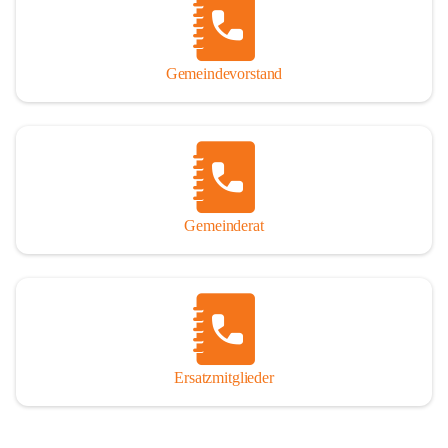
So darf ich Sie zu einer interessanten, vergnüglichen und 
manchmal auch nachdenklich machenden Zeitreise durch die 
Jahrhunderte, ja Jahrtausende alte Geschichte von der Steinzeit 
Gemeindevorstand
über das mittelalterliche Sasun bis in das heutige Winden am See 
einladen.

Gemeinderat
Ersatzmitglieder