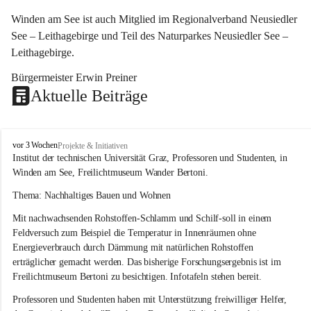
Winden am See ist auch Mitglied im Regionalverband Neusiedler 
See – Leithagebirge und Teil des Naturparkes Neusiedler See – 
Leithagebirge.
Bürgermeister Erwin Preiner 
Aktuelle Beiträge
W
vor 3 Wochen
Projekte & Initiativen
i
Institut der technischen Universität Graz, Professoren und Studenten, in 
n
Winden am See, Freilichtmuseum Wander Bertoni.
d
e
Thema: Nachhaltiges Bauen und Wohnen
n
Mit nachwachsenden Rohstoffen-Schlamm und Schilf-soll in einem 
a
m
Feldversuch zum Beispiel die Temperatur in Innenräumen ohne 
S
Energieverbrauch durch Dämmung mit natürlichen Rohstoffen 
e
erträglicher gemacht werden. Das bisherige Forschungsergebnis ist im 
e
Freilichtmuseum Bertoni zu besichtigen. Infotafeln stehen bereit.
Professoren und Studenten haben mit Unterstützung freiwilliger Helfer, 