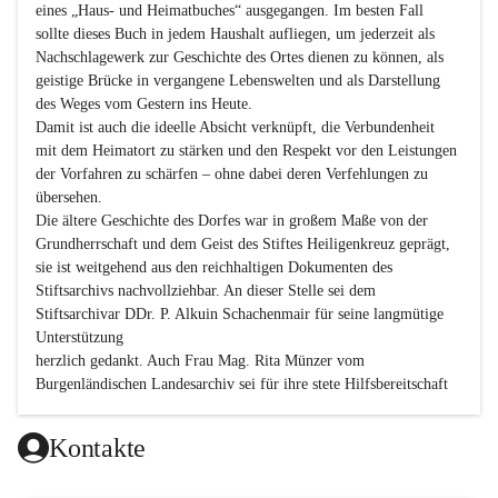
eines „Haus- und Heimatbuches“ ausgegangen. Im besten Fall 
sollte dieses Buch in jedem Haushalt aufliegen, um jederzeit als 
Nachschlagewerk zur Geschichte des Ortes dienen zu können, als 
geistige Brücke in vergangene Lebenswelten und als Darstellung 
des Weges vom Gestern ins Heute.

Damit ist auch die ideelle Absicht verknüpft, die Verbundenheit 
mit dem Heimatort zu stärken und den Respekt vor den Leistungen 
der Vorfahren zu schärfen – ohne dabei deren Verfehlungen zu 
übersehen.

Die ältere Geschichte des Dorfes war in großem Maße von der 
Grundherrschaft und dem Geist des Stiftes Heiligenkreuz geprägt, 
sie ist weitgehend aus den reichhaltigen Dokumenten des 
Stiftsarchivs nachvollziehbar. An dieser Stelle sei dem 
Stiftsarchivar DDr. P. Alkuin Schachenmair für seine langmütige 
Unterstützung

herzlich gedankt. Auch Frau Mag. Rita Münzer vom 
Burgenländischen Landesarchiv sei für ihre stete Hilfsbereitschaft 
gedankt.

Dank gilt den Textautoren dieser Chronik, dem kleinen 
Kontakte
Redaktionsteam, für die gute Zusammenarbeit.
