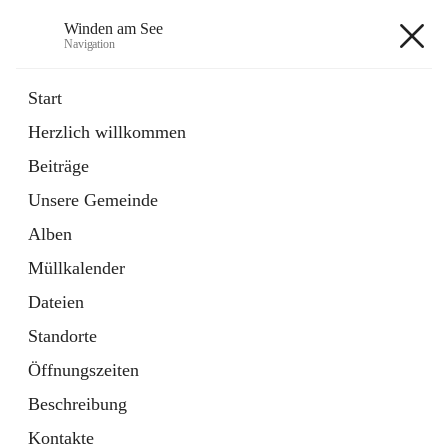
Winden am See
Navigation
Winden am See
Start
Herzlich willkommen
öffnet
Daten & Fakten
Beiträge
in
Externe Webseite
neuem
Unsere Gemeinde
Tab
öffnet
Bebauungsplan
in
Ordner
Alben
neuem
Tab
Müllkalender
+5
Dateien
Standorte
Öffnungszeiten
Beschreibung
Hauptadresse
Kontakte