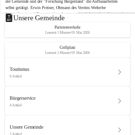
der Gemeinde und der "Forschung Burgenland" die Aufbauarbeiten 
selbst getätigt. Erwin Preiner, Obmann des Vereins Welterbe 
Neusiedlersee und Bgm. ist über die innovative Arbeit sehr erfreut und 
Unsere Gemeinde
hofft auf baldige praktische Anwendung der Forschungsergebnisse.
Parteienverkehr
Gerade in Zeiten des Klimawandels ist jede technologische Innovation 
Lesezeit 1 Minute
•
19. Mai 2026
wichtig!
Weitere Infos folgen in Kürze.
+4
Grillplatz
Lesezeit 1 Minute
•
19. Mai 2026
Tourismus
6 Artikel
Bürgerservice
4 Artikel
Unsere Gemeinde
5 Artikel