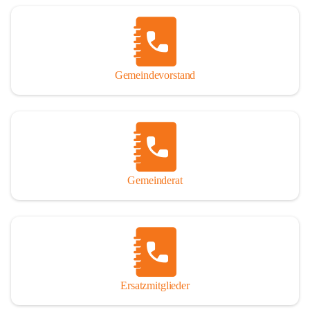
Name „Winden am See“ lautet – übrigens erst seit dem Jahr 1939.

So darf ich Sie zu einer interessanten, vergnüglichen und 
manchmal auch nachdenklich machenden Zeitreise durch die 
Jahrhunderte, ja Jahrtausende alte Geschichte von der Steinzeit 
Gemeindevorstand
über das mittelalterliche Sasun bis in das heutige Winden am See 
einladen.

Gemeinderat
Ersatzmitglieder