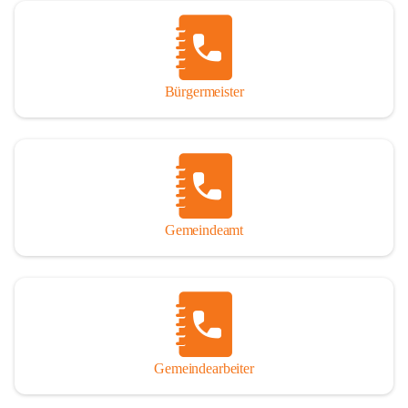
Vor allem aber muss den vielen Windenerinnen und Windenern 
gedankt werden, die durch ihre Erinnerungen, Informationen und 
durch das Überlassen von Fotos und Dokumenten zum Gesamtbild 
dieses Buches wesentlich beigetragen haben.

Bürgermeister
Der Zeitdruck war enorm, um das Werk auch zeitgerecht für das 
Jubiläumsjahr abschließen zu können. Daher mag um Nachsicht 
gebeten werden, wenn gewisse Themen nicht in der gebotenen 
Ausführlichkeit behandelt erscheinen, oder auch der eine oder 
andere Fehler unterlief. Die Autoren haben nach ihren 
individuellen Möglichkeiten mit bestem Wissen und Gewissen 
gearbeitet.

Gemeindeamt
Die umfangreiche Chronik ist primär nicht als wissenschaftliches 
Werk angelegt. Mit Ausnahme des ersten Beitrages von Univ.-Prof. 
Andreas Rohatsch wurde auf das System der Fußnoten verzichtet. 
Wo eine genaue Quellenangabe sinnvoll und notwendig erschien, 
sind die entsprechenden Quellenhinweise in den fließenden Text 
eingearbeitet. Der leichteren Lesbarkeit halber ist auch von einer 
streng gendergerechten Ausdrucksform Abstand genommen 
Gemeindearbeiter
worden. Aus dem gleichen Grund wird bei der Ortsnamennennung 
weitgehend die Kurzform Winden gebraucht, obwohl der offizielle 