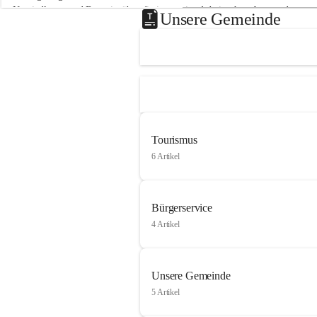
Neusiedlersee und Bgm. ist über die innovative Arbeit sehr erfreut und 
Unsere Gemeinde
hofft auf baldige praktische Anwendung der Forschungsergebnisse.
Gerade in Zeiten des Klimawandels ist jede technologische Innovation 
wichtig!
Weitere Infos folgen in Kürze.
+4
Tourismus
6 Artikel
Bürgerservice
4 Artikel
Unsere Gemeinde
5 Artikel