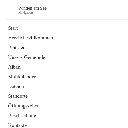
Winden am See
Navigation
Start
Herzlich willkommen
öffnet
Daten & Fakten
Beiträge
in
Externe Webseite
neuem
Unsere Gemeinde
Tab
öffnet
Bebauungsplan
in
Ordner
Alben
neuem
Tab
Müllkalender
Dateien
Standorte
Öffnungszeiten
Beschreibung
Kontakte