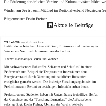
Die Förderung der örtlichen Vereine und Kulturaktivitäten bilden w
Winden am See ist auch Mitglied im Regionalverband Neusiedler See
Bürgermeister Erwin Preiner 
Aktuelle Beiträge
W
vor 3 Wochen
Projekte & Initiativen
i
Institut der technischen Universität Graz, Professoren und Studenten, in 
n
Winden am See, Freilichtmuseum Wander Bertoni.
d
e
Thema: Nachhaltiges Bauen und Wohnen
n
Mit nachwachsenden Rohstoffen-Schlamm und Schilf-soll in einem 
a
m
Feldversuch zum Beispiel die Temperatur in Innenräumen ohne 
S
Energieverbrauch durch Dämmung mit natürlichen Rohstoffen 
e
erträglicher gemacht werden. Das bisherige Forschungsergebnis ist im 
e
Freilichtmuseum Bertoni zu besichtigen. Infotafeln stehen bereit.
Professoren und Studenten haben mit Unterstützung freiwilliger Helfer, 
der Gemeinde und der "Forschung Burgenland" die Aufbauarbeiten 
selbst getätigt. Erwin Preiner, Obmann des Vereins Welterbe 