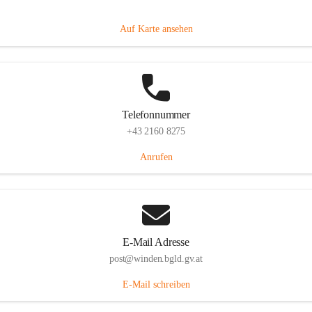
Hauptstraße 8, 7092 Winden am See, AUT
Auf Karte ansehen
Telefonnummer
+43 2160 8275
Anrufen
E-Mail Adresse
post@winden.bgld.gv.at
E-Mail schreiben