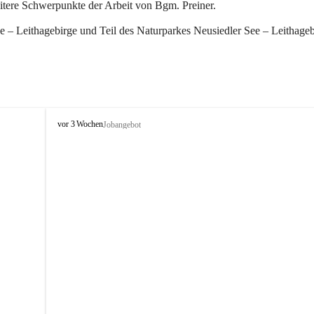
eitere Schwerpunkte der Arbeit von Bgm. Preiner.
 – Leithagebirge und Teil des Naturparkes Neusiedler See – Leithageb
W
vor 3 Wochen
Jobangebot
i
n
d
e
n
a
m
S
e
e