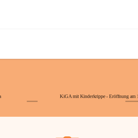
a
+7
+87