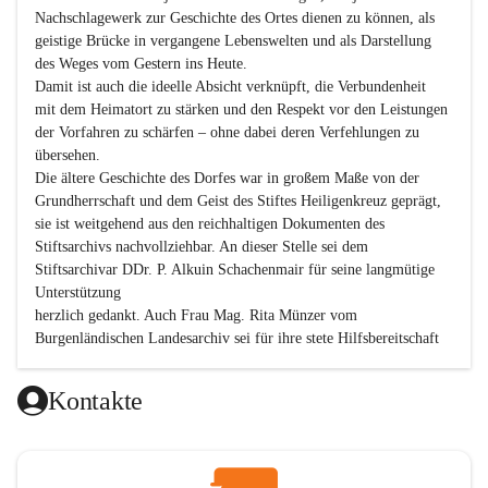
Nachschlagewerk zur Geschichte des Ortes dienen zu können, als 
geistige Brücke in vergangene Lebenswelten und als Darstellung 
des Weges vom Gestern ins Heute.

Damit ist auch die ideelle Absicht verknüpft, die Verbundenheit 
mit dem Heimatort zu stärken und den Respekt vor den Leistungen 
der Vorfahren zu schärfen – ohne dabei deren Verfehlungen zu 
übersehen.

Die ältere Geschichte des Dorfes war in großem Maße von der 
Grundherrschaft und dem Geist des Stiftes Heiligenkreuz geprägt, 
sie ist weitgehend aus den reichhaltigen Dokumenten des 
Stiftsarchivs nachvollziehbar. An dieser Stelle sei dem 
Stiftsarchivar DDr. P. Alkuin Schachenmair für seine langmütige 
Unterstützung

herzlich gedankt. Auch Frau Mag. Rita Münzer vom 
Burgenländischen Landesarchiv sei für ihre stete Hilfsbereitschaft 
gedankt.

Dank gilt den Textautoren dieser Chronik, dem kleinen 
Kontakte
Redaktionsteam, für die gute Zusammenarbeit.

Vor allem aber muss den vielen Windenerinnen und Windenern 
gedankt werden, die durch ihre Erinnerungen, Informationen und 