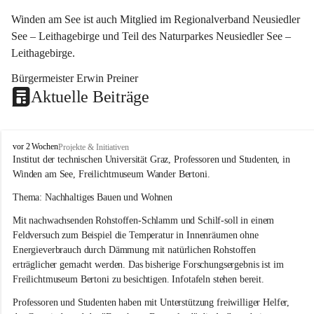
Winden am See ist auch Mitglied im Regionalverband Neusiedler 
See – Leithagebirge und Teil des Naturparkes Neusiedler See – 
Leithagebirge.
Bürgermeister Erwin Preiner 
Aktuelle Beiträge
W
vor 2 Wochen
Projekte & Initiativen
i
Institut der technischen Universität Graz, Professoren und Studenten, in 
n
Winden am See, Freilichtmuseum Wander Bertoni.
d
e
Thema: Nachhaltiges Bauen und Wohnen
n
Mit nachwachsenden Rohstoffen-Schlamm und Schilf-soll in einem 
a
m
Feldversuch zum Beispiel die Temperatur in Innenräumen ohne 
S
Energieverbrauch durch Dämmung mit natürlichen Rohstoffen 
e
erträglicher gemacht werden. Das bisherige Forschungsergebnis ist im 
e
Freilichtmuseum Bertoni zu besichtigen. Infotafeln stehen bereit.
Professoren und Studenten haben mit Unterstützung freiwilliger Helfer, 