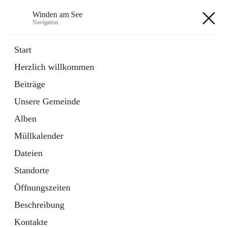
Winden am See
Navigation
Winden am See
Start
Herzlich willkommen
öffnet
Daten & Fakten
Beiträge
in
Externe Webseite
neuem
Unsere Gemeinde
Tab
öffnet
Bebauungsplan
in
Ordner
Alben
neuem
Tab
Müllkalender
+5
Dateien
Standorte
Öffnungszeiten
Beschreibung
Hauptadresse
Kontakte