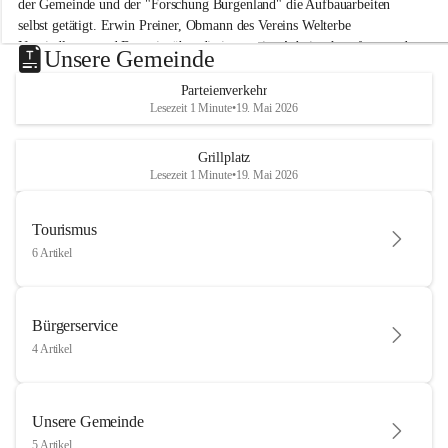
der Gemeinde und der "Forschung Burgenland" die Aufbauarbeiten 
selbst getätigt. Erwin Preiner, Obmann des Vereins Welterbe 
Neusiedlersee und Bgm. ist über die innovative Arbeit sehr erfreut und 
Unsere Gemeinde
hofft auf baldige praktische Anwendung der Forschungsergebnisse.
Parteienverkehr
Gerade in Zeiten des Klimawandels ist jede technologische Innovation 
Lesezeit 1 Minute
•
19. Mai 2026
wichtig!
Weitere Infos folgen in Kürze.
+4
Grillplatz
Lesezeit 1 Minute
•
19. Mai 2026
Tourismus
6 Artikel
Bürgerservice
4 Artikel
Unsere Gemeinde
5 Artikel