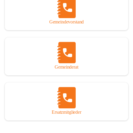
So darf ich Sie zu einer interessanten, vergnüglichen und 
manchmal auch nachdenklich machenden Zeitreise durch die 
Jahrhunderte, ja Jahrtausende alte Geschichte von der Steinzeit 
Gemeindevorstand
über das mittelalterliche Sasun bis in das heutige Winden am See 
einladen.

Gemeinderat
Ersatzmitglieder