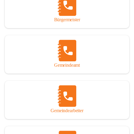
durch das Überlassen von Fotos und Dokumenten zum Gesamtbild 
dieses Buches wesentlich beigetragen haben.

Bürgermeister
Der Zeitdruck war enorm, um das Werk auch zeitgerecht für das 
Jubiläumsjahr abschließen zu können. Daher mag um Nachsicht 
gebeten werden, wenn gewisse Themen nicht in der gebotenen 
Ausführlichkeit behandelt erscheinen, oder auch der eine oder 
andere Fehler unterlief. Die Autoren haben nach ihren 
individuellen Möglichkeiten mit bestem Wissen und Gewissen 
gearbeitet.

Gemeindeamt
Die umfangreiche Chronik ist primär nicht als wissenschaftliches 
Werk angelegt. Mit Ausnahme des ersten Beitrages von Univ.-Prof. 
Andreas Rohatsch wurde auf das System der Fußnoten verzichtet. 
Wo eine genaue Quellenangabe sinnvoll und notwendig erschien, 
sind die entsprechenden Quellenhinweise in den fließenden Text 
eingearbeitet. Der leichteren Lesbarkeit halber ist auch von einer 
streng gendergerechten Ausdrucksform Abstand genommen 
Gemeindearbeiter
worden. Aus dem gleichen Grund wird bei der Ortsnamennennung 
weitgehend die Kurzform Winden gebraucht, obwohl der offizielle 
Name „Winden am See“ lautet – übrigens erst seit dem Jahr 1939.
